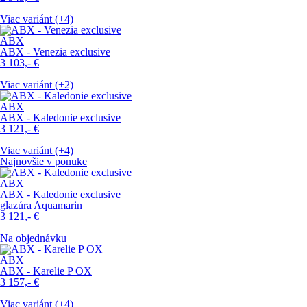
Viac variánt (+4)
ABX
ABX - Venezia exclusive
3 103,-
€
Viac variánt (+2)
ABX
ABX - Kaledonie exclusive
3 121,-
€
Viac variánt (+4)
Najnovšie v ponuke
ABX
ABX - Kaledonie exclusive
glazúra Aquamarin
3 121,-
€
Na objednávku
ABX
ABX - Karelie P OX
3 157,-
€
Viac variánt (+4)