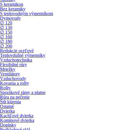
S keramikou
Bez keramiky
S teplovodným výmenníkom
Dymovody
∅ 120
∅ 130
∅ 150
∅ 160
∅ 180
∅ 200
Redukcie oceľové
Teplovdušné výmenníky
Vzduchotechnika
Flexibilné rúry
Mriežky
Ventilátory
Vzduchovody
Kovania a rošty
Rošty
Sporákové rámy a platne
Rúra na pečenie
Štít kúrenia
Ostatné
Dvierka
Kachľové dvierka
Komínové dvierka
Doplnky
Podkladové sklá