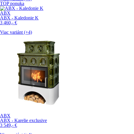
TOP ponuka
ABX
ABX - Kaledonie K
3 460,-
€
Viac variánt (+4)
ABX
ABX - Karelie exclusive
3 549,-
€