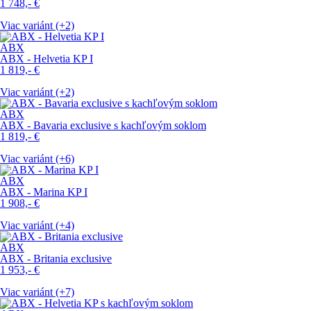
1 748,-
€
Viac variánt (+2)
ABX
ABX - Helvetia KP I
1 819,-
€
Viac variánt (+2)
ABX
ABX - Bavaria exclusive s kachľovým soklom
1 819,-
€
Viac variánt (+6)
ABX
ABX - Marina KP I
1 908,-
€
Viac variánt (+4)
ABX
ABX - Britania exclusive
1 953,-
€
Viac variánt (+7)