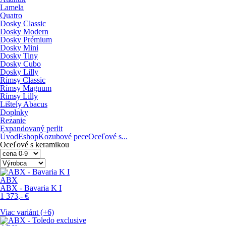
Lamela
Quatro
Dosky Classic
Dosky Modern
Dosky Prémium
Dosky Mini
Dosky Tiny
Dosky Cubo
Dosky Lilly
Rímsy Classic
Rímsy Magnum
Rímsy Lilly
Lištely Abacus
Doplnky
Rezanie
Expandovaný perlit
Úvod
Eshop
Kozubové pece
Oceľové s...
Oceľové s keramikou
ABX
ABX - Bavaria K I
1 373,-
€
Viac variánt (+6)