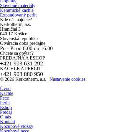
Doplnky
Stavebné materiály
Keramické kachle
Expandovaný perlit
Kde nás nájdete?
Kerkotherm, a.s.
Hraničná 3
040 17 Košice
Slovenská republika
Otváracia doba predajne
Po - Pi od 8:00 do 16:00
Chcete sa opýtať?
PREDAJŇA A ESHOP
+421 903 631 292
KACHLE A PERLIT
+421 903 880 950
© 2026 Kerkotherm, a.s.
|
Nastavenie cookies
Úvod
Kachle
Pece
Perlit
Eshop
Predaj
O nás
Kontakt
Kozubové vložky
Kozubové pece