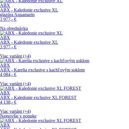
ABX
ABX - Kaledonie exclusive XL
glazúra Aquamarin
3 977,-
€
Na objednávku
ABX
ABX - Kaledonie exclusive XL
3 977,-
€
Viac variánt (+4)
ABX
ABX - Karelia exclusive s kachľovým soklom
4 084,-
€
Viac variánt (+4)
ABX
ABX - Kaledonie exclusive XL FOREST
4 138,-
€
Viac variánt (+4)
Najnovšie v ponuke
ABX