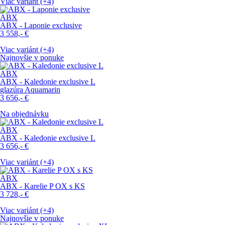
Viac variánt (+4)
ABX
ABX - Laponie exclusive
3 558,-
€
Viac variánt (+4)
Najnovšie v ponuke
ABX
ABX - Kaledonie exclusive L
glazúra Aquamarin
3 656,-
€
Na objednávku
ABX
ABX - Kaledonie exclusive L
3 656,-
€
Viac variánt (+4)
ABX
ABX - Karelie P OX s KS
3 728,-
€
Viac variánt (+4)
Najnovšie v ponuke