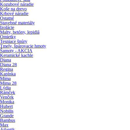
Kozubové náradie
Koše na drevo
Krbové náradie
Ostatné
Stavebné materiály
Izolácie
Malty, betóny, lepidlá
Omietky
Tesniace šnúry
Tmely, špárovacie hmoty
Šamoty - AKCIA
Keramické kachle
Diana
Diana 28
Regina
Kaplnka
Mima
Mima 28
Lýdia
Rámček
Venček
Monika
Hubert
Nobilis
Grande
Bambus
Max
Atlantik