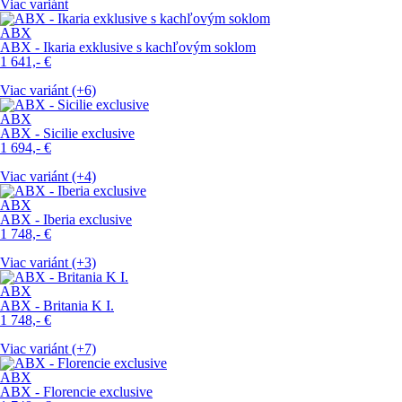
Viac variánt
ABX
ABX - Ikaria exklusive s kachľovým soklom
1 641,-
€
Viac variánt (+6)
ABX
ABX - Sicilie exclusive
1 694,-
€
Viac variánt (+4)
ABX
ABX - Iberia exclusive
1 748,-
€
Viac variánt (+3)
ABX
ABX - Britania K I.
1 748,-
€
Viac variánt (+7)
ABX
ABX - Florencie exclusive