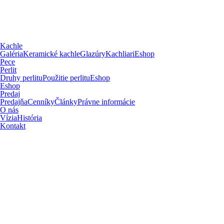
Kachle
Galéria
Keramické kachle
Glazúry
Kachliari
Eshop
Pece
Perlit
Druhy perlitu
Použitie perlitu
Eshop
Eshop
Predaj
Predajňa
Cenníky
Články
Právne informácie
O nás
Vízia
História
Kontakt