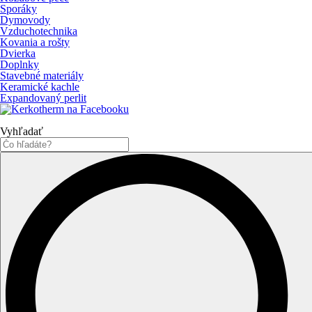
Sporáky
Dymovody
Vzduchotechnika
Kovania a rošty
Dvierka
Doplnky
Stavebné materiály
Keramické kachle
Expandovaný perlit
Vyhľadať