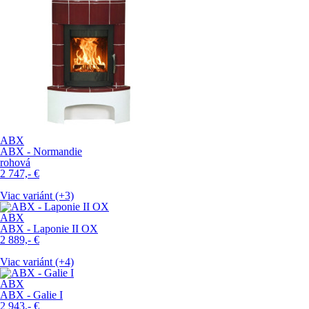
ABX
ABX - Normandie
rohová
2 747,-
€
Viac variánt (+3)
ABX
ABX - Laponie II OX
2 889,-
€
Viac variánt (+4)
ABX
ABX - Galie I
2 943,-
€