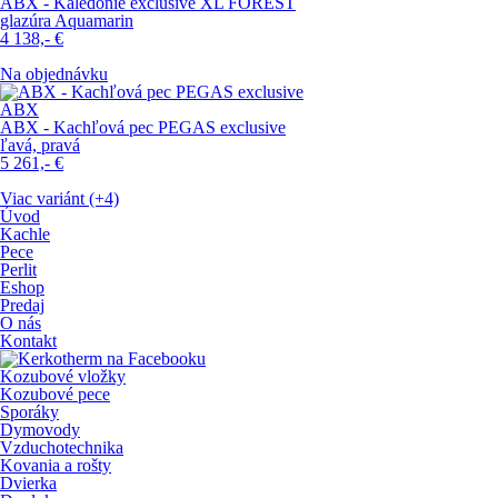
ABX - Kaledonie exclusive XL FOREST
glazúra Aquamarin
4 138,-
€
Na objednávku
ABX
ABX - Kachľová pec PEGAS exclusive
ľavá, pravá
5 261,-
€
Viac variánt (+4)
Úvod
Kachle
Pece
Perlit
Eshop
Predaj
O nás
Kontakt
Kozubové vložky
Kozubové pece
Sporáky
Dymovody
Vzduchotechnika
Kovania a rošty
Dvierka