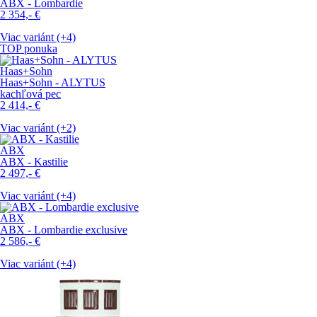
ABX - Lombardie
2 354,-
€
Viac variánt (+4)
TOP ponuka
Haas+Sohn
Haas+Sohn - ALYTUS
kachľová pec
2 414,-
€
Viac variánt (+2)
ABX
ABX - Kastilie
2 497,-
€
Viac variánt (+4)
ABX
ABX - Lombardie exclusive
2 586,-
€
Viac variánt (+4)