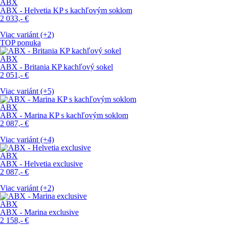
ABX
ABX - Helvetia KP s kachľovým soklom
2 033,-
€
Viac variánt (+2)
TOP ponuka
ABX
ABX - Britania KP kachľový sokel
2 051,-
€
Viac variánt (+5)
ABX
ABX - Marina KP s kachľovým soklom
2 087,-
€
Viac variánt (+4)
ABX
ABX - Helvetia exclusive
2 087,-
€
Viac variánt (+2)
ABX
ABX - Marina exclusive
2 158,-
€