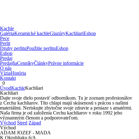
Kachle
Galéria
Keramické kachle
Glazúry
Kachliari
Eshop
Pece
Perlit
Druhy perlitu
Použitie perlitu
Eshop
Eshop
Predaj
Predajňa
Cenníky
Články
Právne informácie
O nás
Vízia
História
Kontakt
0
Úvod
Kachle
Kachliari
Kachliari
Dajte svoje dielo postaviť odborníkom. Tu je zoznam profesionálov
z Cechu kachliarov. Títo chlapi majú skúsenosti s prácou s našimi
materiálmi. Neriskujte zbytočne svoje zdravie a peniaze s amatérmi.
Naša firma je od založenia Cechu kachliarov v roku 1992 jeho
významným členom a podporovateľom.
Východ
Stred
Západ
Východ
ADAM JOZEF - MADA
K Okruhliaku 6/A