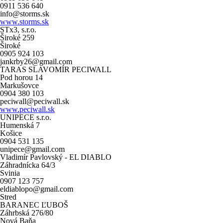
0911 536 640
info@storms.sk
www.storms.sk
STx3, s.r.o.
Široké 259
Široké
0905 924 103
jankrby26@gmail.com
TARAS SLAVOMÍR PECIWALL
Pod horou 14
Markušovce
0904 380 103
peciwall@peciwall.sk
www.peciwall.sk
UNIPECE s.r.o.
Humenská 7
Košice
0904 531 135
unipece@gmail.com
Vladimír Pavlovský - EL DIABLO
Záhradnícka 64/3
Svinia
0907 123 757
eldiablopo@gmail.com
Stred
BARANEC ĽUBOŠ
Záhrbská 276/80
Nová Baňa