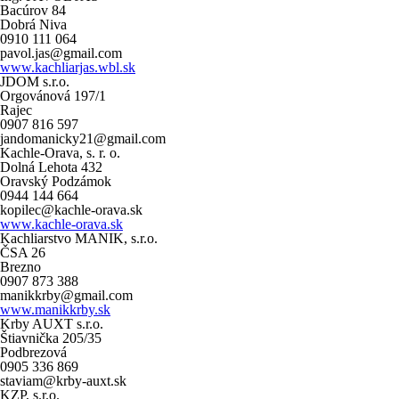
Bacúrov 84
Dobrá Niva
0910 111 064
pavol.jas@gmail.com
www.kachliarjas.wbl.sk
JDOM s.r.o.
Orgovánová 197/1
Rajec
0907 816 597
jandomanicky21@gmail.com
Kachle-Orava, s. r. o.
Dolná Lehota 432
Oravský Podzámok
0944 144 664
kopilec@kachle-orava.sk
www.kachle-orava.sk
Kachliarstvo MANIK, s.r.o.
ČSA 26
Brezno
0907 873 388
manikkrby@gmail.com
www.manikkrby.sk
Krby AUXT s.r.o.
Štiavnička 205/35
Podbrezová
0905 336 869
staviam@krby-auxt.sk
KZP, s.r.o.