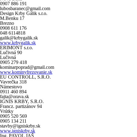
0907 886 191
lubosbaranec@gmail.com
Design Krby Gálik s.r.o.
M.Benku 17
Brezno
0908 611 176
048 6114818
galik@krbygalik.sk
www.krbygalik.sk
ERIMONT s.r.o.
Lučivná 90
Lučivná
0905 279 418
kominarpoprad@gmail.com
www.kominyfrezovanie.sk
EU CONTROLL, S.R.O.
Vavrečka 318
Námestovo
0911 460 894
fajta@orava.sk
IGNIS KRBY, S.R.O.
Francz. partizánov 94
Vrútky
0905 520 569
0905 134 211
stavby@igniskrby.sk
www.igniskrby.sk
Ing. PAVOL JAŠ