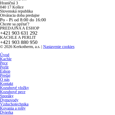
Hraničná 3
040 17 Košice
Slovenská republika
Otváracia doba predajne
Po - Pi od 8:00 do 16:00
Chcete sa opýtať?
PREDAJŇA A ESHOP
+421 903 631 292
KACHLE A PERLIT
+421 903 880 950
© 2026 Kerkotherm, a.s.
|
Nastavenie cookies
Úvod
Kachle
Pece
Perlit
Eshop
Predaj
O nás
Kontakt
Kozubové vložky
Kozubové pece
Sporáky
Dymovody
Vzduchotechnika
Kovania a rošty
Dvierka