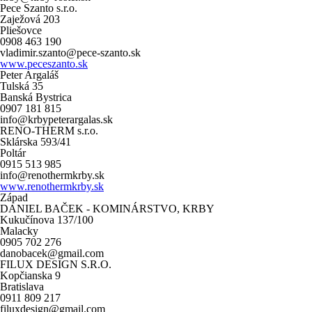
Pece Szanto s.r.o.
Zaježová 203
Pliešovce
0908 463 190
vladimir.szanto@pece-szanto.sk
www.peceszanto.sk
Peter Argaláš
Tulská 35
Banská Bystrica
0907 181 815
info@krbypeterargalas.sk
RENO-THERM s.r.o.
Sklárska 593/41
Poltár
0915 513 985
info@renothermkrby.sk
www.renothermkrby.sk
Západ
DANIEL BAČEK - KOMINÁRSTVO, KRBY
Kukučínova 137/100
Malacky
0905 702 276
danobacek@gmail.com
FILUX DESIGN S.R.O.
Kopčianska 9
Bratislava
0911 809 217
filuxdesign@gmail.com