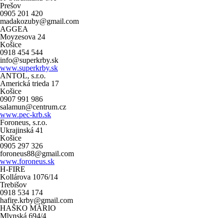
Prešov
0905 201 420
madakozuby@gmail.com
AGGEA
Moyzesova 24
Košice
0918 454 544
info@superkrby.sk
www.superkrby.sk
ANTOL, s.r.o.
Americká trieda 17
Košice
0907 991 986
salamun@centrum.cz
www.pec-krb.sk
Foroneus, s.r.o.
Ukrajinská 41
Košice
0905 297 326
foroneus88@gmail.com
www.foroneus.sk
H-FIRE
Kollárova 1076/14
Trebišov
0918 534 174
hafire.krby@gmail.com
HAŠKO MÁRIO
Mlynská 694/4