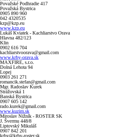
Považské Podhradie 417
Považská Bystrica
0905 890 960
042 4320535
kzp@kzp.eu
www.kzp.eu
Lukáš Kviatek - Kachliarstvo Orava
Hlavna 482/123
Klin
0902 616 704
kachliarstvoorava@gmail.com
www.krby-orava.sk
MAXFIRE, s.r.o.
Dolná Lehota 94
Lopej
0903 261 271
romancik.stefan@gmail.com
Mgr. Radoslav Kurek
Strážovská 1
Banská Bystrica
0907 605 142
rado.kurek@gmail.com
www.kuzim.sk
Miroslav Nižník - ROSTER SK
J. Švermu 448/8
Liptovský Mikuláš
0907 842 201
krby@krby-roster.sk