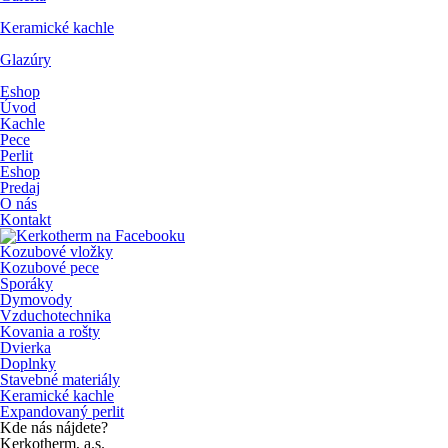
Keramické kachle
Glazúry
Eshop
Úvod
Kachle
Pece
Perlit
Eshop
Predaj
O nás
Kontakt
Kozubové vložky
Kozubové pece
Sporáky
Dymovody
Vzduchotechnika
Kovania a rošty
Dvierka
Doplnky
Stavebné materiály
Keramické kachle
Expandovaný perlit
Kde nás nájdete?
Kerkotherm, a.s.