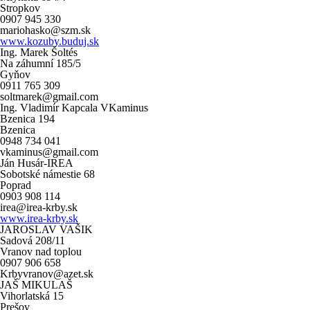
Stropkov
0907 945 330
mariohasko@szm.sk
www.kozuby.buduj.sk
Ing. Marek Šoltés
Na záhumní 185/5
Gyňov
0911 765 309
soltmarek@gmail.com
Ing. Vladimír Kapcala VKaminus
Bzenica 194
Bzenica
0948 734 041
vkaminus@gmail.com
Ján Husár-IREA
Sobotské námestie 68
Poprad
0903 908 114
irea@irea-krby.sk
www.irea-krby.sk
JAROSLAV VAŠIK
Sadová 208/11
Vranov nad toplou
0907 906 658
Krbyvranov@azet.sk
JAŠ MIKULAŠ
Vihorlatská 15
Prešov