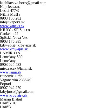
kachliarstvo.boris@gmail.com
Kapeks s.r.o.
Lesná 477/3
Nižná Myšľa
0903 180 282
info@kapeks.sk
www.kapeks.sk
KRBY - SPIŠ, s.r.o.
Gorkého 22
Spišská Nová Ves
0903 175 385
krby-spis@krby-spis.sk
www.krby-spis.sk
LAMIR s.r.o.
Lemešany 580
Lemešany
0903 625 533
miso.racek@lamir.sk
www.lamir.sk
Ľubomír Jurčo
Vagonárska 2386/49
Poprad
0907 942 270
krbyjurco@gmail.com
www.krbytatry.sk
Marián Blahut
Hnilčík 76
Hnilčík