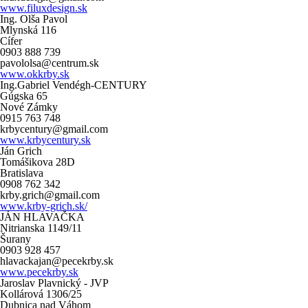
www.filuxdesign.sk
Ing. Olša Pavol
Mlynská 116
Cífer
0903 888 739
pavololsa@centrum.sk
www.okkrby.sk
Ing.Gabriel Vendégh-CENTURY
Gúgska 65
Nové Zámky
0915 763 748
krbycentury@gmail.com
www.krbycentury.sk
Ján Grich
Tomášikova 28D
Bratislava
0908 762 342
krby.grich@gmail.com
www.krby-grich.sk/
JÁN HLAVAČKA
Nitrianska 1149/11
Šurany
0903 928 457
hlavackajan@pecekrby.sk
www.pecekrby.sk
Jaroslav Plavnický - JVP
Kollárová 1306/25
Dubnica nad Váhom