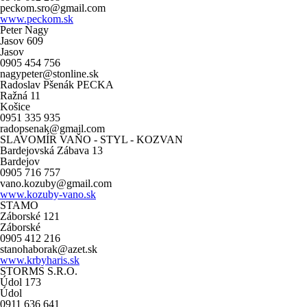
peckom.sro@gmail.com
www.peckom.sk
Peter Nagy
Jasov 609
Jasov
0905 454 756
nagypeter@stonline.sk
Radoslav Pšenák PECKA
Ražná 11
Košice
0951 335 935
radopsenak@gmail.com
SLAVOMÍR VAŇO - STYL - KOZVAN
Bardejovská Zábava 13
Bardejov
0905 716 757
vano.kozuby@gmail.com
www.kozuby-vano.sk
STAMO
Záborské 121
Záborské
0905 412 216
stanohaborak@azet.sk
www.krbyharis.sk
STORMS S.R.O.
Údol 173
Údol
0911 636 641