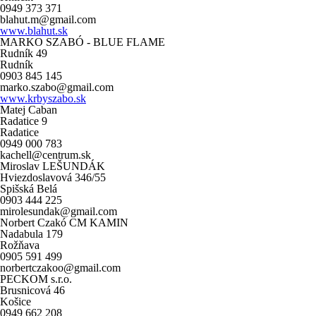
0949 373 371
blahut.m@gmail.com
www.blahut.sk
MARKO SZABÓ - BLUE FLAME
Rudník 49
Rudník
0903 845 145
marko.szabo@gmail.com
www.krbyszabo.sk
Matej Caban
Radatice 9
Radatice
0949 000 783
kachell@centrum.sk
Miroslav LEŠUNDÁK
Hviezdoslavová 346/55
Spišská Belá
0903 444 225
mirolesundak@gmail.com
Norbert Czakó CM KAMIN
Nadabula 179
Rožňava
0905 591 499
norbertczakoo@gmail.com
PECKOM s.r.o.
Brusnicová 46
Košice
0949 662 208