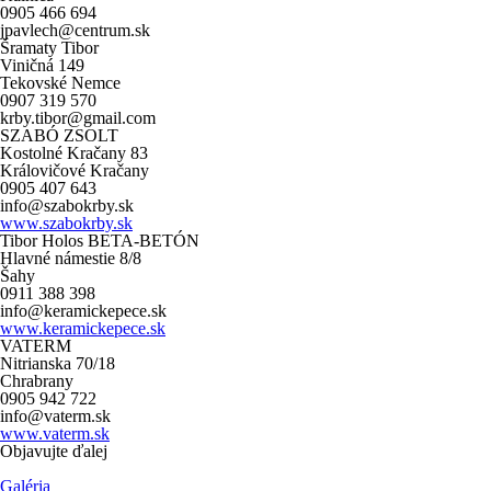
0905 466 694
jpavlech@centrum.sk
Šramaty Tibor
Viničná 149
Tekovské Nemce
0907 319 570
krby.tibor@gmail.com
SZABÓ ZSOLT
Kostolné Kračany 83
Královičové Kračany
0905 407 643
info@szabokrby.sk
www.szabokrby.sk
Tibor Holos BETA-BETÓN
Hlavné námestie 8/8
Šahy
0911 388 398
info@keramickepece.sk
www.keramickepece.sk
VATERM
Nitrianska 70/18
Chrabrany
0905 942 722
info@vaterm.sk
www.vaterm.sk
Objavujte ďalej
Galéria