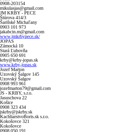
0908-203154
mikulasjas@gmail.com
JM KRBY - PECE
Štúrova 414/3
Šarišské Michaľany
0903 101 973
jakabcin.m@gmail.com
www.jmkrbypece.sk/
JOPAS
Zámocká 10
Stará Ľubovňa
0905 650 691
krby@krby-jopas.sk
www.krby-jopas.sk
Jozef Marton
Uzovský Šalgov 145
Uzovský Šalgov
0908 993 961
jozefmarton79@gmail.com
JS - KRBY, s.r.o.
Jasuschova 22
Košice
0908 323 434
jskrby@jskrby.sk
KachliarstvoBoris.sk s.r.o.
Kokošovce 321
Kokošovce
0908 050 191