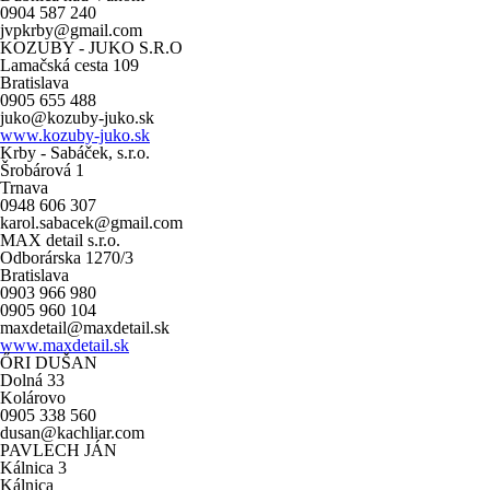
0904 587 240
jvpkrby@gmail.com
KOZUBY - JUKO S.R.O
Lamačská cesta 109
Bratislava
0905 655 488
juko@kozuby-juko.sk
www.kozuby-juko.sk
Krby - Sabáček, s.r.o.
Šrobárová 1
Trnava
0948 606 307
karol.sabacek@gmail.com
MAX detail s.r.o.
Odborárska 1270/3
Bratislava
0903 966 980
0905 960 104
maxdetail@maxdetail.sk
www.maxdetail.sk
ŐRI DUŠAN
Dolná 33
Kolárovo
0905 338 560
dusan@kachliar.com
PAVLECH JÁN
Kálnica 3
Kálnica