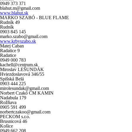
0949 373 371
blahut.m@gmail.com
www.blahut.sk
MARKO SZABÓ - BLUE FLAME
Rudník 49
Rudník
0903 845 145
marko.szabo@gmail.com
www.krbyszabo.sk
Matej Caban
Radatice 9
Radatice
0949 000 783
kachell@centrum.sk
Miroslav LEŠUNDÁK
Hviezdoslavová 346/55
Spišská Belá
0903 444 225
mirolesundak@gmail.com
Norbert Czakó CM KAMIN
Nadabula 179
Rožňava
0905 591 499
norbertczakoo@gmail.com
PECKOM s.r.o.
Brusnicová 46
Košice
0949 662 208