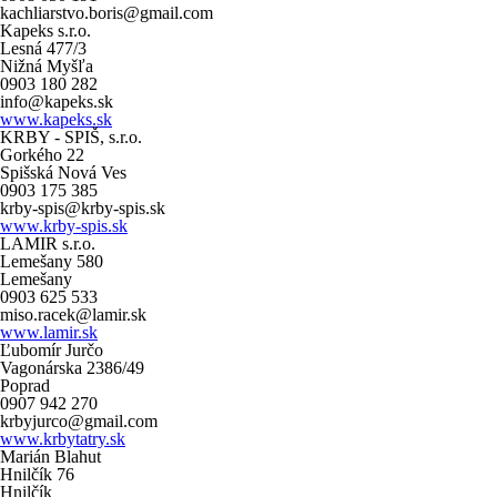
kachliarstvo.boris@gmail.com
Kapeks s.r.o.
Lesná 477/3
Nižná Myšľa
0903 180 282
info@kapeks.sk
www.kapeks.sk
KRBY - SPIŠ, s.r.o.
Gorkého 22
Spišská Nová Ves
0903 175 385
krby-spis@krby-spis.sk
www.krby-spis.sk
LAMIR s.r.o.
Lemešany 580
Lemešany
0903 625 533
miso.racek@lamir.sk
www.lamir.sk
Ľubomír Jurčo
Vagonárska 2386/49
Poprad
0907 942 270
krbyjurco@gmail.com
www.krbytatry.sk
Marián Blahut
Hnilčík 76
Hnilčík