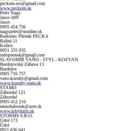
peckom.sro@gmail.com
www.peckom.sk
Peter Nagy
Jasov 609
Jasov
0905 454 756
nagypeter@stonline.sk
Radoslav Pšenák PECKA
Ražná 11
Košice
0951 335 935
radopsenak@gmail.com
SLAVOMÍR VAŇO - STYL - KOZVAN
Bardejovská Zábava 13
Bardejov
0905 716 757
vano.kozuby@gmail.com
www.kozuby-vano.sk
STAMO
Záborské 121
Záborské
0905 412 216
stanohaborak@azet.sk
www.krbyharis.sk
STORMS S.R.O.
Údol 173
Údol
0911 636 641