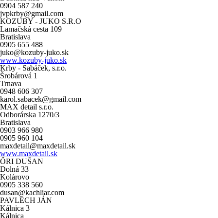
0904 587 240
jvpkrby@gmail.com
KOZUBY - JUKO S.R.O
Lamačská cesta 109
Bratislava
0905 655 488
juko@kozuby-juko.sk
www.kozuby-juko.sk
Krby - Sabáček, s.r.o.
Šrobárová 1
Trnava
0948 606 307
karol.sabacek@gmail.com
MAX detail s.r.o.
Odborárska 1270/3
Bratislava
0903 966 980
0905 960 104
maxdetail@maxdetail.sk
www.maxdetail.sk
ŐRI DUŠAN
Dolná 33
Kolárovo
0905 338 560
dusan@kachliar.com
PAVLECH JÁN
Kálnica 3
Kálnica