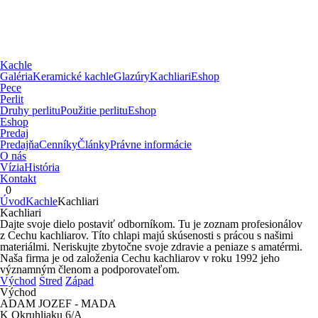
Kachle
Galéria
Keramické kachle
Glazúry
Kachliari
Eshop
Pece
Perlit
Druhy perlitu
Použitie perlitu
Eshop
Eshop
Predaj
Predajňa
Cenníky
Články
Právne informácie
O nás
Vízia
História
Kontakt
0
Úvod
Kachle
Kachliari
Kachliari
Dajte svoje dielo postaviť odborníkom. Tu je zoznam profesionálov
z Cechu kachliarov. Títo chlapi majú skúsenosti s prácou s našimi
materiálmi. Neriskujte zbytočne svoje zdravie a peniaze s amatérmi.
Naša firma je od založenia Cechu kachliarov v roku 1992 jeho
významným členom a podporovateľom.
Východ
Stred
Západ
Východ
ADAM JOZEF - MADA
K Okruhliaku 6/A