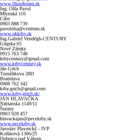
www.filuxdesign.sk
Ing. Olša Pavol
Mlynská 116
Cífer
0903 888 739
pavololsa@centrum.sk
www.okkrby.sk
Ing.Gabriel Vendégh-CENTURY
Gúgska 65
Nové Zámky
0915 763 748
krbycentury@gmail.com
www.krbycentury.sk
Ján Grich
Tomášikova 28D
Bratislava
0908 762 342
krby.grich@gmail.com
www.krby-grich.sk/
JÁN HLAVAČKA
Nitrianska 1149/11
Šurany
0903 928 457
hlavackajan@pecekrby.sk
www.pecekrby.sk
Jaroslav Plavnický - JVP
Kollárová 1306/25
Dubnica nad Váhom