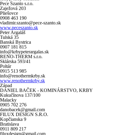
Pece Szanto s.r.o.
Zaježová 203
Pliešovce
0908 463 190
vladimir.szanto@pece-szanto.sk
www.peceszanto.sk
Peter Argaláš
Tulská 35
Banská Bystrica
0907 181 815
info@krbypeterargalas.sk
RENO-THERM s.r.o.
Sklárska 593/41
Poltár
0915 513 985
info@renothermkrby.sk
www.renothermkrby.sk
Západ
DANIEL BAČEK - KOMINÁRSTVO, KRBY
Kukučínova 137/100
Malacky
0905 702 276
danobacek@gmail.com
FILUX DESIGN S.R.O.
Kopčianska 9
Bratislava
0911 809 217
filuxdesign@gmail.com