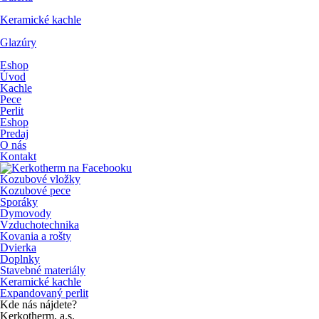
Keramické kachle
Glazúry
Eshop
Úvod
Kachle
Pece
Perlit
Eshop
Predaj
O nás
Kontakt
Kozubové vložky
Kozubové pece
Sporáky
Dymovody
Vzduchotechnika
Kovania a rošty
Dvierka
Doplnky
Stavebné materiály
Keramické kachle
Expandovaný perlit
Kde nás nájdete?
Kerkotherm, a.s.