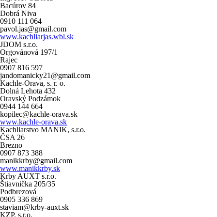
Bacúrov 84
Dobrá Niva
0910 111 064
pavol.jas@gmail.com
www.kachliarjas.wbl.sk
JDOM s.r.o.
Orgovánová 197/1
Rajec
0907 816 597
jandomanicky21@gmail.com
Kachle-Orava, s. r. o.
Dolná Lehota 432
Oravský Podzámok
0944 144 664
kopilec@kachle-orava.sk
www.kachle-orava.sk
Kachliarstvo MANIK, s.r.o.
ČSA 26
Brezno
0907 873 388
manikkrby@gmail.com
www.manikkrby.sk
Krby AUXT s.r.o.
Štiavnička 205/35
Podbrezová
0905 336 869
staviam@krby-auxt.sk
KZP, s.r.o.