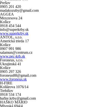
Prešov
0905 201 420
madakozuby@gmail.com
AGGEA
Moyzesova 24
Košice
0918 454 544
info@superkrby.sk
www.superkrby.sk
ANTOL, s.r.o.
Americká trieda 17
Košice
0907 991 986
salamun@centrum.cz
www.pec-krb.sk
Foroneus, s.r.o.
Ukrajinská 41
Košice
0905 297 326
foroneus88@gmail.com
www.foroneus.sk
H-FIRE
Kollárova 1076/14
Trebišov
0918 534 174
hafire.krby@gmail.com
HAŠKO MÁRIO
Mlynská 694/4