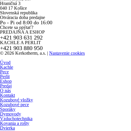
Hraničná 3
040 17 Košice
Slovenská republika
Otváracia doba predajne
Po - Pi od 8:00 do 16:00
Chcete sa opýtať?
PREDAJŇA A ESHOP
+421 903 631 292
KACHLE A PERLIT
+421 903 880 950
© 2026 Kerkotherm, a.s.
|
Nastavenie cookies
Úvod
Kachle
Pece
Perlit
Eshop
Predaj
O nás
Kontakt
Kozubové vložky
Kozubové pece
Sporáky
Dymovody
Vzduchotechnika
Kovania a rošty
Dvierka