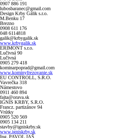
0907 886 191
lubosbaranec@gmail.com
Design Krby Gálik s.r.o.
M.Benku 17
Brezno
0908 611 176
048 6114818
galik@krbygalik.sk
www.krbygalik.sk
ERIMONT s.r.o.
Lučivná 90
Lučivná
0905 279 418
kominarpoprad@gmail.com
www.kominyfrezovanie.sk
EU CONTROLL, S.R.O.
Vavrečka 318
Námestovo
0911 460 894
fajta@orava.sk
IGNIS KRBY, S.R.O.
Francz. partizánov 94
Vrútky
0905 520 569
0905 134 211
stavby@igniskrby.sk
www.igniskrby.sk
Ing. PAVOL JAŠ