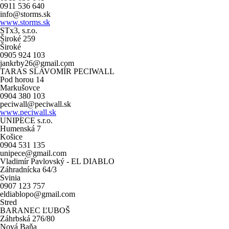
0911 536 640
info@storms.sk
www.storms.sk
STx3, s.r.o.
Široké 259
Široké
0905 924 103
jankrby26@gmail.com
TARAS SLAVOMÍR PECIWALL
Pod horou 14
Markušovce
0904 380 103
peciwall@peciwall.sk
www.peciwall.sk
UNIPECE s.r.o.
Humenská 7
Košice
0904 531 135
unipece@gmail.com
Vladimír Pavlovský - EL DIABLO
Záhradnícka 64/3
Svinia
0907 123 757
eldiablopo@gmail.com
Stred
BARANEC ĽUBOŠ
Záhrbská 276/80
Nová Baňa