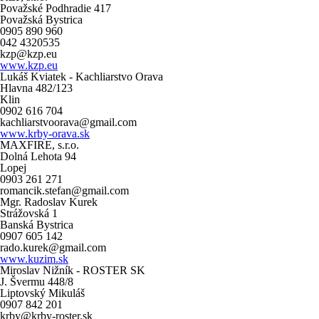
Považské Podhradie 417
Považská Bystrica
0905 890 960
042 4320535
kzp@kzp.eu
www.kzp.eu
Lukáš Kviatek - Kachliarstvo Orava
Hlavna 482/123
Klin
0902 616 704
kachliarstvoorava@gmail.com
www.krby-orava.sk
MAXFIRE, s.r.o.
Dolná Lehota 94
Lopej
0903 261 271
romancik.stefan@gmail.com
Mgr. Radoslav Kurek
Strážovská 1
Banská Bystrica
0907 605 142
rado.kurek@gmail.com
www.kuzim.sk
Miroslav Nižník - ROSTER SK
J. Švermu 448/8
Liptovský Mikuláš
0907 842 201
krby@krby-roster.sk