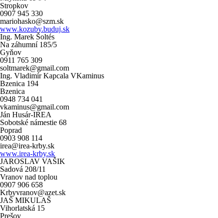
Stropkov
0907 945 330
mariohasko@szm.sk
www.kozuby.buduj.sk
Ing. Marek Šoltés
Na záhumní 185/5
Gyňov
0911 765 309
soltmarek@gmail.com
Ing. Vladimír Kapcala VKaminus
Bzenica 194
Bzenica
0948 734 041
vkaminus@gmail.com
Ján Husár-IREA
Sobotské námestie 68
Poprad
0903 908 114
irea@irea-krby.sk
www.irea-krby.sk
JAROSLAV VAŠIK
Sadová 208/11
Vranov nad toplou
0907 906 658
Krbyvranov@azet.sk
JAŠ MIKULAŠ
Vihorlatská 15
Prešov