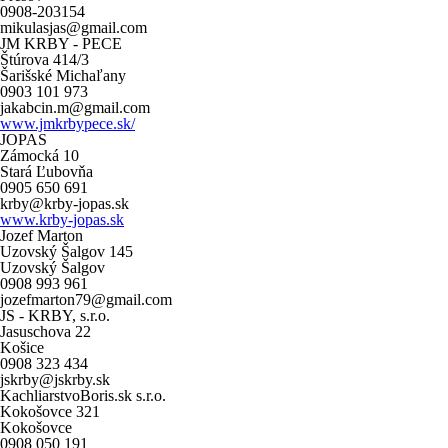
0908-203154
mikulasjas@gmail.com
JM KRBY - PECE
Štúrova 414/3
Šarišské Michaľany
0903 101 973
jakabcin.m@gmail.com
www.jmkrbypece.sk/
JOPAS
Zámocká 10
Stará Ľubovňa
0905 650 691
krby@krby-jopas.sk
www.krby-jopas.sk
Jozef Marton
Uzovský Šalgov 145
Uzovský Šalgov
0908 993 961
jozefmarton79@gmail.com
JS - KRBY, s.r.o.
Jasuschova 22
Košice
0908 323 434
jskrby@jskrby.sk
KachliarstvoBoris.sk s.r.o.
Kokošovce 321
Kokošovce
0908 050 191