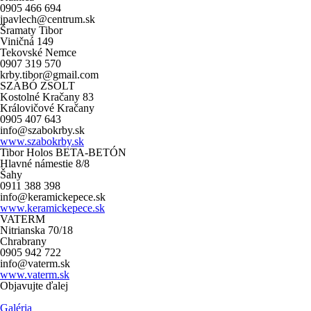
0905 466 694
jpavlech@centrum.sk
Šramaty Tibor
Viničná 149
Tekovské Nemce
0907 319 570
krby.tibor@gmail.com
SZABÓ ZSOLT
Kostolné Kračany 83
Královičové Kračany
0905 407 643
info@szabokrby.sk
www.szabokrby.sk
Tibor Holos BETA-BETÓN
Hlavné námestie 8/8
Šahy
0911 388 398
info@keramickepece.sk
www.keramickepece.sk
VATERM
Nitrianska 70/18
Chrabrany
0905 942 722
info@vaterm.sk
www.vaterm.sk
Objavujte ďalej
Galéria