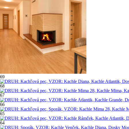
69
68
67
66
65
64