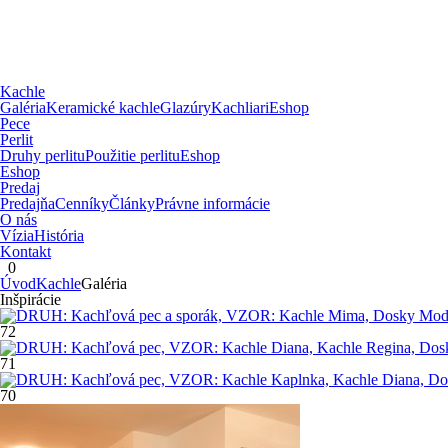
Kachle
Galéria
Keramické kachle
Glazúry
Kachliari
Eshop
Pece
Perlit
Druhy perlitu
Použitie perlitu
Eshop
Eshop
Predaj
Predajňa
Cenníky
Články
Právne informácie
O nás
Vízia
História
Kontakt
0
Úvod
Kachle
Galéria
Inšpirácie
72
71
70