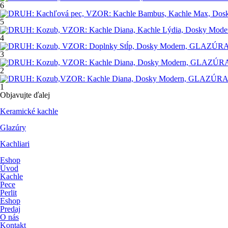
6
5
4
3
2
1
Objavujte ďalej
Keramické kachle
Glazúry
Kachliari
Eshop
Úvod
Kachle
Pece
Perlit
Eshop
Predaj
O nás
Kontakt