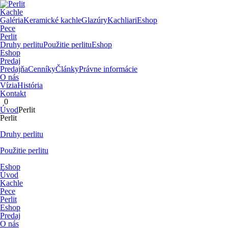
Kachle
Galéria
Keramické kachle
Glazúry
Kachliari
Eshop
Pece
Perlit
Druhy perlitu
Použitie perlitu
Eshop
Eshop
Predaj
Predajňa
Cenníky
Články
Právne informácie
O nás
Vízia
História
Kontakt
0
Úvod
Perlit
Perlit
Druhy perlitu
Použitie perlitu
Eshop
Úvod
Kachle
Pece
Perlit
Eshop
Predaj
O nás