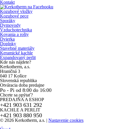
Kontakt
Kozubové vložky
Kozubové pece
Sporáky
Dymovody
Vzduchotechnika
Kovania a rošty
Dvierka
Doplnky
Stavebné materiály
Keramické kachle
Expandovaný perlit
Kde nás nájdete?
Kerkotherm, a.s.
Hraničná 3
040 17 Košice
Slovenská republika
Otváracia doba predajne
Po - Pi od 8:00 do 16:00
Chcete sa opýtať?
PREDAJŇA A ESHOP
+421 903 631 292
KACHLE A PERLIT
+421 903 880 950
© 2026 Kerkotherm, a.s.
|
Nastavenie cookies