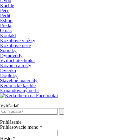
Úvod
Kachle
Pece
Perlit
Eshop
Predaj
O nás
Kontakt
Kozubové vložky
Kozubové pece
Sporáky
Dymovody
Vzduchotechnika
Kovania a rošty
Dvierka
Doplnky
Stavebné materiály
Keramické kachle
Expandovaný perlit
Vyhľadať
Prihlásenie
Prihlasovacie meno
*
Heslo
*