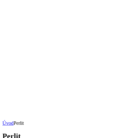
Úvod
Perlit
Perlit