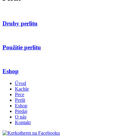
Druhy perlitu
Použitie perlitu
Eshop
Úvod
Kachle
Pece
Perlit
Eshop
Predaj
O nás
Kontakt