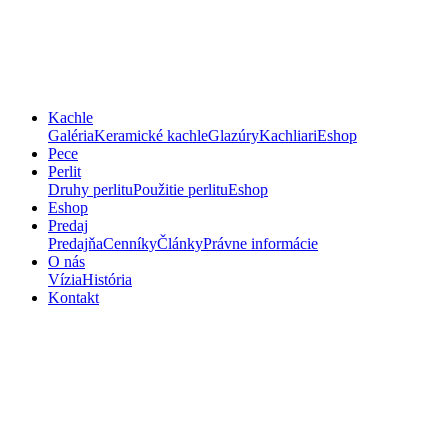
Kachle
Galéria
Keramické kachle
Glazúry
Kachliari
Eshop
Pece
Perlit
Druhy perlitu
Použitie perlitu
Eshop
Eshop
Predaj
Predajňa
Cenníky
Články
Právne informácie
O nás
Vízia
História
Kontakt