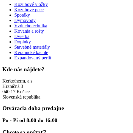
Kozubové vložky
Kozubové pece
Sporáky
Dymovody
Vzduchotechnika
Kovania a rošty
Dvierka
Doplnky
Stavebné materiály
Keramické kachle
Expandovaný perlit
Kde nás nájdete?
Kerkotherm, a.s.
Hraničná 3
040 17 Košice
Slovenská republika
Otváracia doba predajne
Po - Pi od 8:00 do 16:00
Chcete sa opýtať?