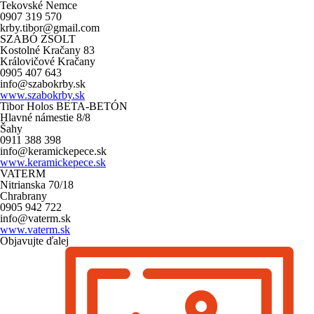
Tekovské Nemce
0907 319 570
krby.tibor@gmail.com
SZABÓ ZSOLT
Kostolné Kračany 83
Královičové Kračany
0905 407 643
info@szabokrby.sk
www.szabokrby.sk
Tibor Holos BETA-BETÓN
Hlavné námestie 8/8
Šahy
0911 388 398
info@keramickepece.sk
www.keramickepece.sk
VATERM
Nitrianska 70/18
Chrabrany
0905 942 722
info@vaterm.sk
www.vaterm.sk
Objavujte ďalej