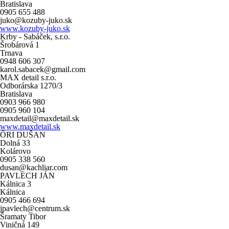
Bratislava
0905 655 488
juko@kozuby-juko.sk
www.kozuby-juko.sk
Krby - Sabáček, s.r.o.
Šrobárová 1
Trnava
0948 606 307
karol.sabacek@gmail.com
MAX detail s.r.o.
Odborárska 1270/3
Bratislava
0903 966 980
0905 960 104
maxdetail@maxdetail.sk
www.maxdetail.sk
ŐRI DUŠAN
Dolná 33
Kolárovo
0905 338 560
dusan@kachliar.com
PAVLECH JÁN
Kálnica 3
Kálnica
0905 466 694
jpavlech@centrum.sk
Šramaty Tibor
Viničná 149