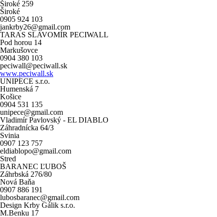
Široké 259
Široké
0905 924 103
jankrby26@gmail.com
TARAS SLAVOMÍR PECIWALL
Pod horou 14
Markušovce
0904 380 103
peciwall@peciwall.sk
www.peciwall.sk
UNIPECE s.r.o.
Humenská 7
Košice
0904 531 135
unipece@gmail.com
Vladimír Pavlovský - EL DIABLO
Záhradnícka 64/3
Svinia
0907 123 757
eldiablopo@gmail.com
Stred
BARANEC ĽUBOŠ
Záhrbská 276/80
Nová Baňa
0907 886 191
lubosbaranec@gmail.com
Design Krby Gálik s.r.o.
M.Benku 17