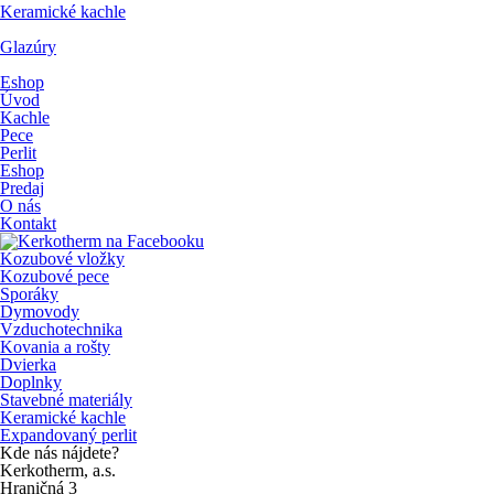
Keramické kachle
Glazúry
Eshop
Úvod
Kachle
Pece
Perlit
Eshop
Predaj
O nás
Kontakt
Kozubové vložky
Kozubové pece
Sporáky
Dymovody
Vzduchotechnika
Kovania a rošty
Dvierka
Doplnky
Stavebné materiály
Keramické kachle
Expandovaný perlit
Kde nás nájdete?
Kerkotherm, a.s.
Hraničná 3