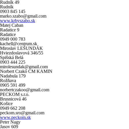
Rudník 49
Rudník
0903 845 145
marko.szabo@gmail.com
www.krbyszabo.sk
Matej Caban
Radatice 9
Radatice
0949 000 783
kachell@centrum.sk
Miroslav LEŠUNDÁK
Hviezdoslavová 346/55
Spišská Belá
0903 444 225
mirolesundak@gmail.com
Norbert Czakó CM KAMIN
Nadabula 179
Rožňava
0905 591 499
norbertczakoo@gmail.com
PECKOM s.r.o.
Brusnicová 46
Košice
0949 662 208
peckom.sro@gmail.com
www.peckom.sk
Peter Nagy
Jasov 609