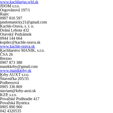
www.kachliarjas.wbl.sk
JDOM s.r.o.
Orgovánová 197/1
Rajec
0907 816 597
jandomanicky21@gmail.com
Kachle-Orava, s. r. o.
Dolná Lehota 432
Oravský Podzámok
0944 144 664
kopilec@kachle-orava.sk
www.kachle-orava.sk
Kachliarstvo MANIK, s.r.o.
ČSA 26
Brezno
0907 873 388
manikkrby@gmail.com
www.manikkrby.sk
Krby AUXT s.r.o.
Štiavnička 205/35
Podbrezová
0905 336 869
staviam@krby-auxt.sk
KZP, s.r.o.
Považské Podhradie 417
Považská Bystrica
0905 890 960
042 4320535