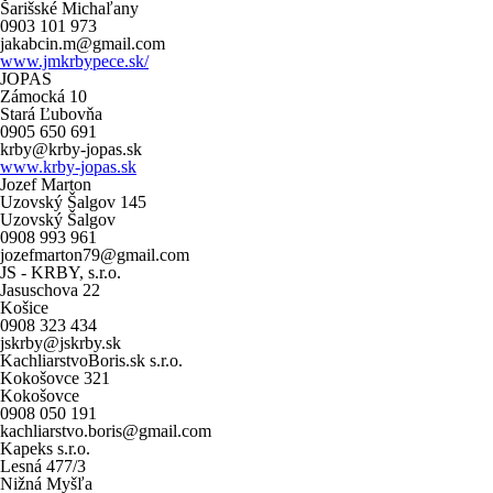
Šarišské Michaľany
0903 101 973
jakabcin.m@gmail.com
www.jmkrbypece.sk/
JOPAS
Zámocká 10
Stará Ľubovňa
0905 650 691
krby@krby-jopas.sk
www.krby-jopas.sk
Jozef Marton
Uzovský Šalgov 145
Uzovský Šalgov
0908 993 961
jozefmarton79@gmail.com
JS - KRBY, s.r.o.
Jasuschova 22
Košice
0908 323 434
jskrby@jskrby.sk
KachliarstvoBoris.sk s.r.o.
Kokošovce 321
Kokošovce
0908 050 191
kachliarstvo.boris@gmail.com
Kapeks s.r.o.
Lesná 477/3
Nižná Myšľa