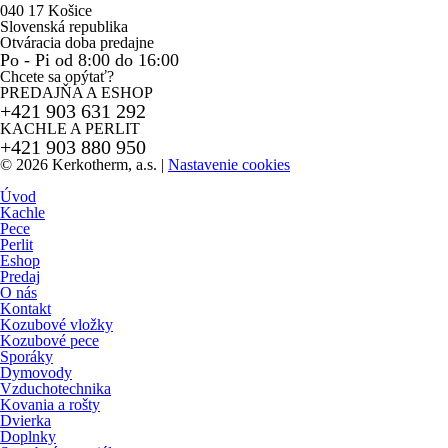
040 17 Košice
Slovenská republika
Otváracia doba predajne
Po - Pi od 8:00 do 16:00
Chcete sa opýtať?
PREDAJŇA A ESHOP
+421 903 631 292
KACHLE A PERLIT
+421 903 880 950
© 2026 Kerkotherm, a.s.
|
Nastavenie cookies
Úvod
Kachle
Pece
Perlit
Eshop
Predaj
O nás
Kontakt
Kozubové vložky
Kozubové pece
Sporáky
Dymovody
Vzduchotechnika
Kovania a rošty
Dvierka
Doplnky