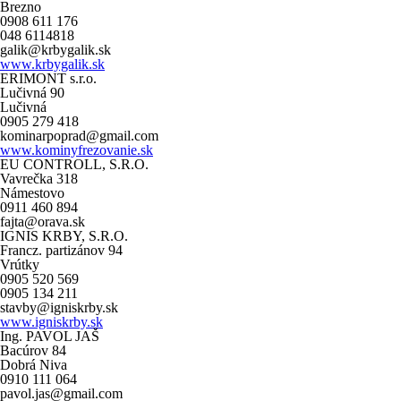
Brezno
0908 611 176
048 6114818
galik@krbygalik.sk
www.krbygalik.sk
ERIMONT s.r.o.
Lučivná 90
Lučivná
0905 279 418
kominarpoprad@gmail.com
www.kominyfrezovanie.sk
EU CONTROLL, S.R.O.
Vavrečka 318
Námestovo
0911 460 894
fajta@orava.sk
IGNIS KRBY, S.R.O.
Francz. partizánov 94
Vrútky
0905 520 569
0905 134 211
stavby@igniskrby.sk
www.igniskrby.sk
Ing. PAVOL JAŠ
Bacúrov 84
Dobrá Niva
0910 111 064
pavol.jas@gmail.com