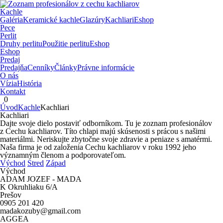
Kachle
Galéria
Keramické kachle
Glazúry
Kachliari
Eshop
Pece
Perlit
Druhy perlitu
Použitie perlitu
Eshop
Eshop
Predaj
Predajňa
Cenníky
Články
Právne informácie
O nás
Vízia
História
Kontakt
0
Úvod
Kachle
Kachliari
Kachliari
Dajte svoje dielo postaviť odborníkom. Tu je zoznam profesionálov
z Cechu kachliarov. Títo chlapi majú skúsenosti s prácou s našimi
materiálmi. Neriskujte zbytočne svoje zdravie a peniaze s amatérmi.
Naša firma je od založenia Cechu kachliarov v roku 1992 jeho
významným členom a podporovateľom.
Východ
Stred
Západ
Východ
ADAM JOZEF - MADA
K Okruhliaku 6/A
Prešov
0905 201 420
madakozuby@gmail.com
AGGEA