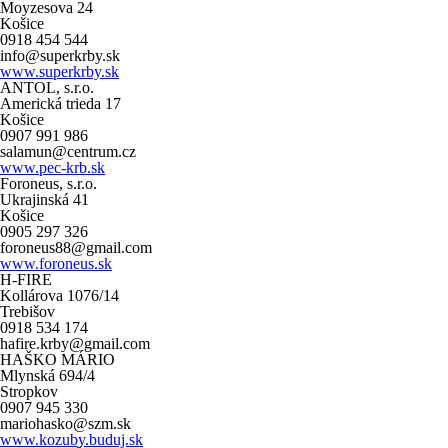
Moyzesova 24
Košice
0918 454 544
info@superkrby.sk
www.superkrby.sk
ANTOL, s.r.o.
Americká trieda 17
Košice
0907 991 986
salamun@centrum.cz
www.pec-krb.sk
Foroneus, s.r.o.
Ukrajinská 41
Košice
0905 297 326
foroneus88@gmail.com
www.foroneus.sk
H-FIRE
Kollárova 1076/14
Trebišov
0918 534 174
hafire.krby@gmail.com
HAŠKO MÁRIO
Mlynská 694/4
Stropkov
0907 945 330
mariohasko@szm.sk
www.kozuby.buduj.sk