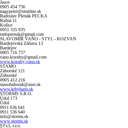
Jasov
0905 454 756
nagypeter@stonline.sk
Radoslav Pšenák PECKA
Ražná 11
Košice
0951 335 935
radopsenak@gmail.com
SLAVOMÍR VAŇO - STYL - KOZVAN
Bardejovská Zábava 13
Bardejov
0905 716 757
vano.kozuby@gmail.com
www.kozuby-vano.sk
STAMO
Záborské 121
Záborské
0905 412 216
stanohaborak@azet.sk
www.krbyharis.sk
STORMS S.R.O.
Údol 173
Údol
0911 636 641
0911 536 640
info@storms.sk
www.storms.sk
STx3, s.r.o.