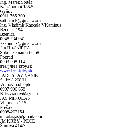
Ing. Marek Šoltés
Na záhumní 185/5
Gyňov
0911 765 309
soltmarek@gmail.com
Ing. Vladimír Kapcala VKaminus
Bzenica 194
Bzenica
0948 734 041
vkaminus@gmail.com
Ján Husár-IREA
Sobotské námestie 68
Poprad
0903 908 114
irea@irea-krby.sk
www.irea-krby.sk
JAROSLAV VAŠIK
Sadová 208/11
Vranov nad toplou
0907 906 658
Krbyvranov@azet.sk
JAŠ MIKULAŠ
Vihorlatská 15
Prešov
0908-203154
mikulasjas@gmail.com
JM KRBY - PECE
Štúrova 414/3