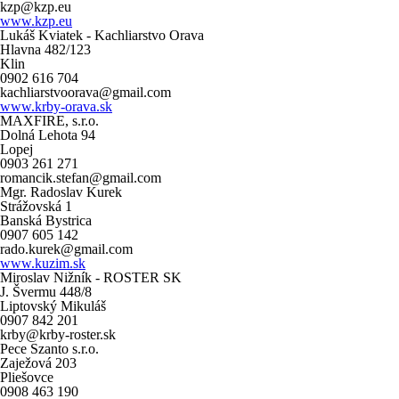
kzp@kzp.eu
www.kzp.eu
Lukáš Kviatek - Kachliarstvo Orava
Hlavna 482/123
Klin
0902 616 704
kachliarstvoorava@gmail.com
www.krby-orava.sk
MAXFIRE, s.r.o.
Dolná Lehota 94
Lopej
0903 261 271
romancik.stefan@gmail.com
Mgr. Radoslav Kurek
Strážovská 1
Banská Bystrica
0907 605 142
rado.kurek@gmail.com
www.kuzim.sk
Miroslav Nižník - ROSTER SK
J. Švermu 448/8
Liptovský Mikuláš
0907 842 201
krby@krby-roster.sk
Pece Szanto s.r.o.
Zaježová 203
Pliešovce
0908 463 190