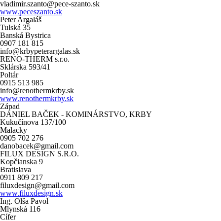
vladimir.szanto@pece-szanto.sk
www.peceszanto.sk
Peter Argaláš
Tulská 35
Banská Bystrica
0907 181 815
info@krbypeterargalas.sk
RENO-THERM s.r.o.
Sklárska 593/41
Poltár
0915 513 985
info@renothermkrby.sk
www.renothermkrby.sk
Západ
DANIEL BAČEK - KOMINÁRSTVO, KRBY
Kukučínova 137/100
Malacky
0905 702 276
danobacek@gmail.com
FILUX DESIGN S.R.O.
Kopčianska 9
Bratislava
0911 809 217
filuxdesign@gmail.com
www.filuxdesign.sk
Ing. Olša Pavol
Mlynská 116
Cífer