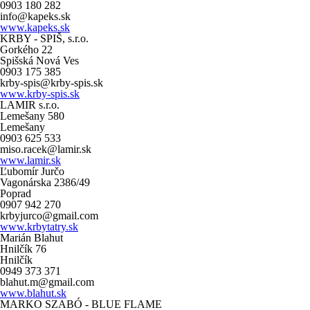
0903 180 282
info@kapeks.sk
www.kapeks.sk
KRBY - SPIŠ, s.r.o.
Gorkého 22
Spišská Nová Ves
0903 175 385
krby-spis@krby-spis.sk
www.krby-spis.sk
LAMIR s.r.o.
Lemešany 580
Lemešany
0903 625 533
miso.racek@lamir.sk
www.lamir.sk
Ľubomír Jurčo
Vagonárska 2386/49
Poprad
0907 942 270
krbyjurco@gmail.com
www.krbytatry.sk
Marián Blahut
Hnilčík 76
Hnilčík
0949 373 371
blahut.m@gmail.com
www.blahut.sk
MARKO SZABÓ - BLUE FLAME