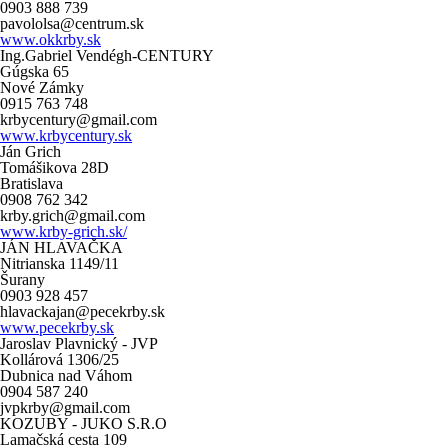
0903 888 739
pavololsa@centrum.sk
www.okkrby.sk
Ing.Gabriel Vendégh-CENTURY
Gúgska 65
Nové Zámky
0915 763 748
krbycentury@gmail.com
www.krbycentury.sk
Ján Grich
Tomášikova 28D
Bratislava
0908 762 342
krby.grich@gmail.com
www.krby-grich.sk/
JÁN HLAVAČKA
Nitrianska 1149/11
Šurany
0903 928 457
hlavackajan@pecekrby.sk
www.pecekrby.sk
Jaroslav Plavnický - JVP
Kollárová 1306/25
Dubnica nad Váhom
0904 587 240
jvpkrby@gmail.com
KOZUBY - JUKO S.R.O
Lamačská cesta 109