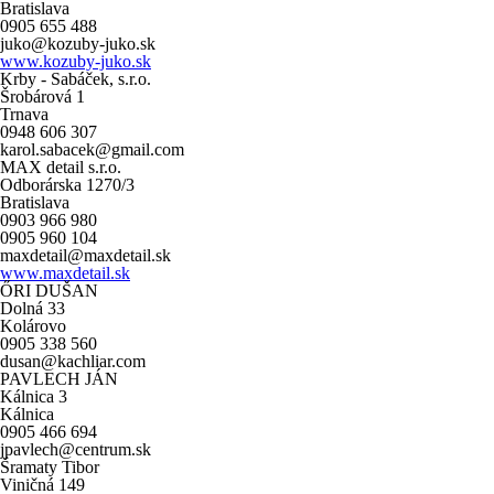
Bratislava
0905 655 488
juko@kozuby-juko.sk
www.kozuby-juko.sk
Krby - Sabáček, s.r.o.
Šrobárová 1
Trnava
0948 606 307
karol.sabacek@gmail.com
MAX detail s.r.o.
Odborárska 1270/3
Bratislava
0903 966 980
0905 960 104
maxdetail@maxdetail.sk
www.maxdetail.sk
ŐRI DUŠAN
Dolná 33
Kolárovo
0905 338 560
dusan@kachliar.com
PAVLECH JÁN
Kálnica 3
Kálnica
0905 466 694
jpavlech@centrum.sk
Šramaty Tibor
Viničná 149