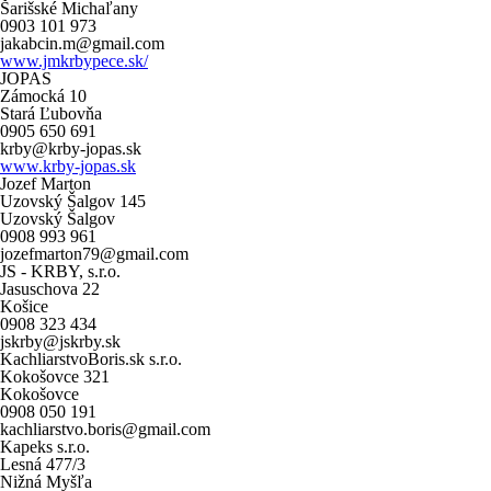
Šarišské Michaľany
0903 101 973
jakabcin.m@gmail.com
www.jmkrbypece.sk/
JOPAS
Zámocká 10
Stará Ľubovňa
0905 650 691
krby@krby-jopas.sk
www.krby-jopas.sk
Jozef Marton
Uzovský Šalgov 145
Uzovský Šalgov
0908 993 961
jozefmarton79@gmail.com
JS - KRBY, s.r.o.
Jasuschova 22
Košice
0908 323 434
jskrby@jskrby.sk
KachliarstvoBoris.sk s.r.o.
Kokošovce 321
Kokošovce
0908 050 191
kachliarstvo.boris@gmail.com
Kapeks s.r.o.
Lesná 477/3
Nižná Myšľa