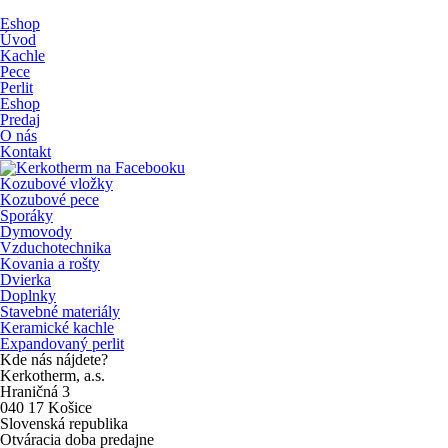
Eshop
Úvod
Kachle
Pece
Perlit
Eshop
Predaj
O nás
Kontakt
Kozubové vložky
Kozubové pece
Sporáky
Dymovody
Vzduchotechnika
Kovania a rošty
Dvierka
Doplnky
Stavebné materiály
Keramické kachle
Expandovaný perlit
Kde nás nájdete?
Kerkotherm, a.s.
Hraničná 3
040 17 Košice
Slovenská republika
Otváracia doba predajne