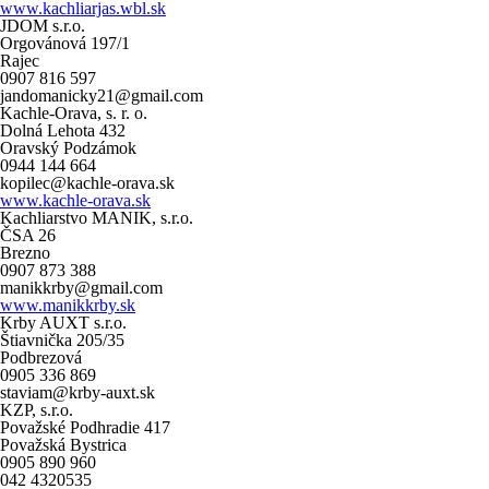
www.kachliarjas.wbl.sk
JDOM s.r.o.
Orgovánová 197/1
Rajec
0907 816 597
jandomanicky21@gmail.com
Kachle-Orava, s. r. o.
Dolná Lehota 432
Oravský Podzámok
0944 144 664
kopilec@kachle-orava.sk
www.kachle-orava.sk
Kachliarstvo MANIK, s.r.o.
ČSA 26
Brezno
0907 873 388
manikkrby@gmail.com
www.manikkrby.sk
Krby AUXT s.r.o.
Štiavnička 205/35
Podbrezová
0905 336 869
staviam@krby-auxt.sk
KZP, s.r.o.
Považské Podhradie 417
Považská Bystrica
0905 890 960
042 4320535