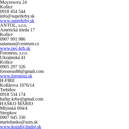
Moyzesova 24
Košice
0918 454 544
info@superkrby.sk
www.superkrby.sk
ANTOL, s.r.o.
Americká trieda 17
Košice
0907 991 986
salamun@centrum.cz
www.pec-krb.sk
Foroneus, s.r.o.
Ukrajinská 41
Košice
0905 297 326
foroneus88@gmail.com
www.foroneus.sk
H-FIRE
Kollárova 1076/14
Trebišov
0918 534 174
hafire.krby@gmail.com
HAŠKO MÁRIO
Mlynská 694/4
Stropkov
0907 945 330
mariohasko@szm.sk
www.kozuby.buduj.sk