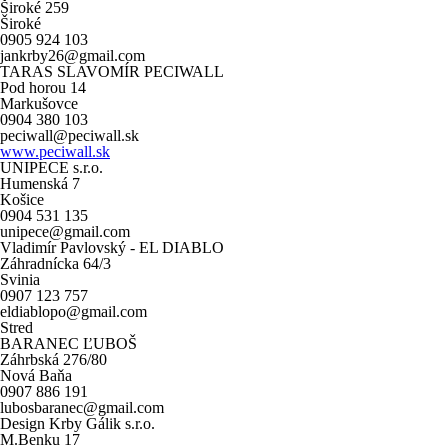
Široké 259
Široké
0905 924 103
jankrby26@gmail.com
TARAS SLAVOMÍR PECIWALL
Pod horou 14
Markušovce
0904 380 103
peciwall@peciwall.sk
www.peciwall.sk
UNIPECE s.r.o.
Humenská 7
Košice
0904 531 135
unipece@gmail.com
Vladimír Pavlovský - EL DIABLO
Záhradnícka 64/3
Svinia
0907 123 757
eldiablopo@gmail.com
Stred
BARANEC ĽUBOŠ
Záhrbská 276/80
Nová Baňa
0907 886 191
lubosbaranec@gmail.com
Design Krby Gálik s.r.o.
M.Benku 17