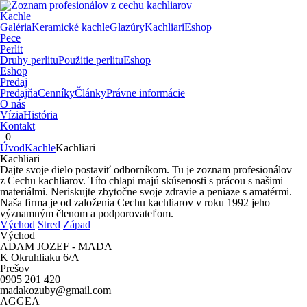
Kachle
Galéria
Keramické kachle
Glazúry
Kachliari
Eshop
Pece
Perlit
Druhy perlitu
Použitie perlitu
Eshop
Eshop
Predaj
Predajňa
Cenníky
Články
Právne informácie
O nás
Vízia
História
Kontakt
0
Úvod
Kachle
Kachliari
Kachliari
Dajte svoje dielo postaviť odborníkom. Tu je zoznam profesionálov
z Cechu kachliarov. Títo chlapi majú skúsenosti s prácou s našimi
materiálmi. Neriskujte zbytočne svoje zdravie a peniaze s amatérmi.
Naša firma je od založenia Cechu kachliarov v roku 1992 jeho
významným členom a podporovateľom.
Východ
Stred
Západ
Východ
ADAM JOZEF - MADA
K Okruhliaku 6/A
Prešov
0905 201 420
madakozuby@gmail.com
AGGEA