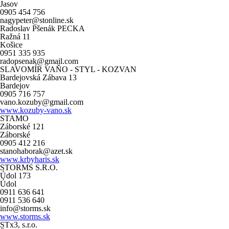
Jasov
0905 454 756
nagypeter@stonline.sk
Radoslav Pšenák PECKA
Ražná 11
Košice
0951 335 935
radopsenak@gmail.com
SLAVOMÍR VAŇO - STYL - KOZVAN
Bardejovská Zábava 13
Bardejov
0905 716 757
vano.kozuby@gmail.com
www.kozuby-vano.sk
STAMO
Záborské 121
Záborské
0905 412 216
stanohaborak@azet.sk
www.krbyharis.sk
STORMS S.R.O.
Údol 173
Údol
0911 636 641
0911 536 640
info@storms.sk
www.storms.sk
STx3, s.r.o.