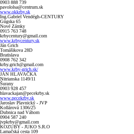
0903 888 739
pavololsa@centrum.sk
www.okkrby.sk
Ing.Gabriel Vendégh-CENTURY
Gúgska 65
Nové Zámky
0915 763 748
krbycentury@gmail.com
www.krbycentury.sk
Ján Grich
Tomášikova 28D
Bratislava
0908 762 342
krby.grich@gmail.com
www.krby-grich.sk/
JÁN HLAVAČKA
Nitrianska 1149/11
Šurany
0903 928 457
hlavackajan@pecekrby.sk
www.pecekrby.sk
Jaroslav Plavnický - JVP
Kollárová 1306/25
Dubnica nad Váhom
0904 587 240
jvpkrby@gmail.com
KOZUBY - JUKO S.R.O
Lamačská cesta 109