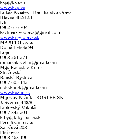
kzp@kzp.eu
www.kzp.eu
Lukáš Kviatek - Kachliarstvo Orava
Hlavna 482/123
Klin
0902 616 704
kachliarstvoorava@gmail.com
www.krby-orava.sk
MAXFIRE, s.r.o.
Dolná Lehota 94
Lopej
0903 261 271
romancik.stefan@gmail.com
Mgr. Radoslav Kurek
Strážovská 1
Banská Bystrica
0907 605 142
rado.kurek@gmail.com
www.kuzim.sk
Miroslav Nižník - ROSTER SK
J. Švermu 448/8
Liptovský Mikuláš
0907 842 201
krby@krby-roster.sk
Pece Szanto s.r.o.
Zaježová 203
Pliešovce
0908 463 190