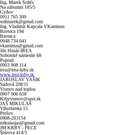
Ing. Marek Šoltés
Na záhumní 185/5
Gyňov
0911 765 309
soltmarek@gmail.com
Ing. Vladimír Kapcala VKaminus
Bzenica 194
Bzenica
0948 734 041
vkaminus@gmail.com
Ján Husár-IREA
Sobotské námestie 68
Poprad
0903 908 114
irea@irea-krby.sk
www.irea-krby.sk
JAROSLAV VAŠIK
Sadová 208/11
Vranov nad toplou
0907 906 658
Krbyvranov@azet.sk
JAŠ MIKULAŠ
Vihorlatská 15
Prešov
0908-203154
mikulasjas@gmail.com
JM KRBY - PECE
Štúrova 414/3