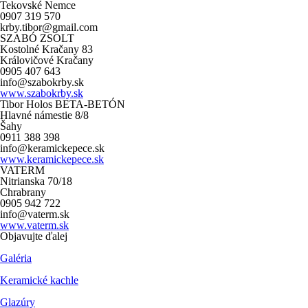
Tekovské Nemce
0907 319 570
krby.tibor@gmail.com
SZABÓ ZSOLT
Kostolné Kračany 83
Královičové Kračany
0905 407 643
info@szabokrby.sk
www.szabokrby.sk
Tibor Holos BETA-BETÓN
Hlavné námestie 8/8
Šahy
0911 388 398
info@keramickepece.sk
www.keramickepece.sk
VATERM
Nitrianska 70/18
Chrabrany
0905 942 722
info@vaterm.sk
www.vaterm.sk
Objavujte ďalej
Galéria
Keramické kachle
Glazúry