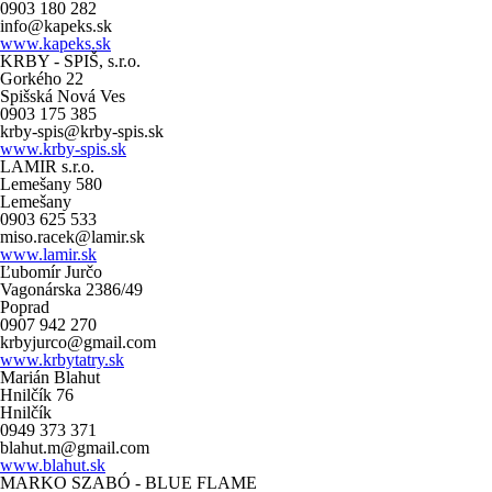
0903 180 282
info@kapeks.sk
www.kapeks.sk
KRBY - SPIŠ, s.r.o.
Gorkého 22
Spišská Nová Ves
0903 175 385
krby-spis@krby-spis.sk
www.krby-spis.sk
LAMIR s.r.o.
Lemešany 580
Lemešany
0903 625 533
miso.racek@lamir.sk
www.lamir.sk
Ľubomír Jurčo
Vagonárska 2386/49
Poprad
0907 942 270
krbyjurco@gmail.com
www.krbytatry.sk
Marián Blahut
Hnilčík 76
Hnilčík
0949 373 371
blahut.m@gmail.com
www.blahut.sk
MARKO SZABÓ - BLUE FLAME