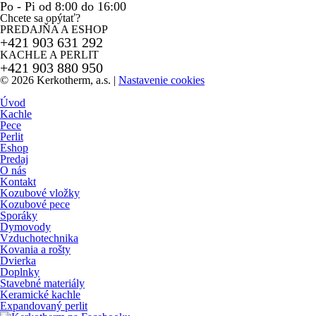
Po - Pi od 8:00 do 16:00
Chcete sa opýtať?
PREDAJŇA A ESHOP
+421 903 631 292
KACHLE A PERLIT
+421 903 880 950
© 2026 Kerkotherm, a.s.
|
Nastavenie cookies
Úvod
Kachle
Pece
Perlit
Eshop
Predaj
O nás
Kontakt
Kozubové vložky
Kozubové pece
Sporáky
Dymovody
Vzduchotechnika
Kovania a rošty
Dvierka
Doplnky
Stavebné materiály
Keramické kachle
Expandovaný perlit