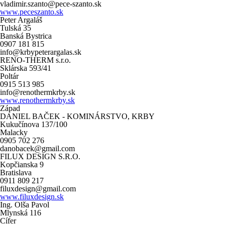
vladimir.szanto@pece-szanto.sk
www.peceszanto.sk
Peter Argaláš
Tulská 35
Banská Bystrica
0907 181 815
info@krbypeterargalas.sk
RENO-THERM s.r.o.
Sklárska 593/41
Poltár
0915 513 985
info@renothermkrby.sk
www.renothermkrby.sk
Západ
DANIEL BAČEK - KOMINÁRSTVO, KRBY
Kukučínova 137/100
Malacky
0905 702 276
danobacek@gmail.com
FILUX DESIGN S.R.O.
Kopčianska 9
Bratislava
0911 809 217
filuxdesign@gmail.com
www.filuxdesign.sk
Ing. Olša Pavol
Mlynská 116
Cífer