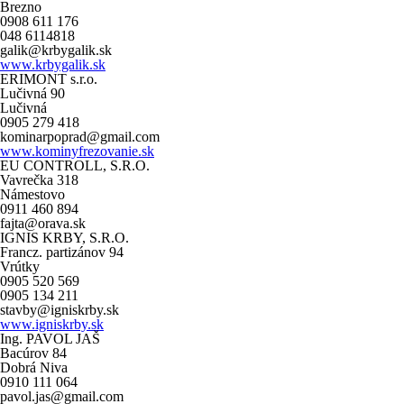
Brezno
0908 611 176
048 6114818
galik@krbygalik.sk
www.krbygalik.sk
ERIMONT s.r.o.
Lučivná 90
Lučivná
0905 279 418
kominarpoprad@gmail.com
www.kominyfrezovanie.sk
EU CONTROLL, S.R.O.
Vavrečka 318
Námestovo
0911 460 894
fajta@orava.sk
IGNIS KRBY, S.R.O.
Francz. partizánov 94
Vrútky
0905 520 569
0905 134 211
stavby@igniskrby.sk
www.igniskrby.sk
Ing. PAVOL JAŠ
Bacúrov 84
Dobrá Niva
0910 111 064
pavol.jas@gmail.com