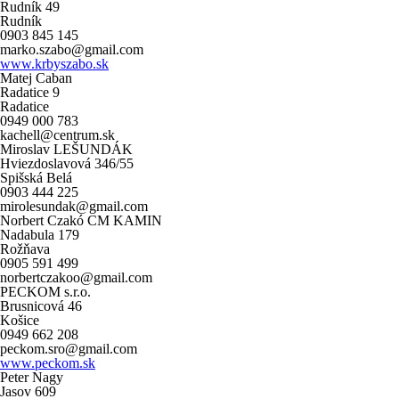
Rudník 49
Rudník
0903 845 145
marko.szabo@gmail.com
www.krbyszabo.sk
Matej Caban
Radatice 9
Radatice
0949 000 783
kachell@centrum.sk
Miroslav LEŠUNDÁK
Hviezdoslavová 346/55
Spišská Belá
0903 444 225
mirolesundak@gmail.com
Norbert Czakó CM KAMIN
Nadabula 179
Rožňava
0905 591 499
norbertczakoo@gmail.com
PECKOM s.r.o.
Brusnicová 46
Košice
0949 662 208
peckom.sro@gmail.com
www.peckom.sk
Peter Nagy
Jasov 609