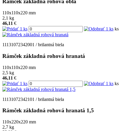
Rámček základná rohová oblá
110x110x220
mm
2,1
kg
46,11
€
ks
11131072342001 / brilantná biela
Rámček základná rohová hranatá
110x110x220
mm
2,5
kg
46,11
€
ks
11131072342101 / brilantná biela
Rámček základná rohová hranatá 1,5
110x220x220
mm
2,7
kg