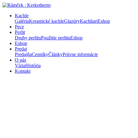
Kachle
Galéria
Keramické kachle
Glazúry
Kachliari
Eshop
Pece
Perlit
Druhy perlitu
Použitie perlitu
Eshop
Eshop
Predaj
Predajňa
Cenníky
Články
Právne informácie
O nás
Vízia
História
Kontakt