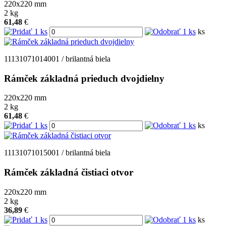
220x220
mm
2
kg
61,48
€
ks
11131071014001 / brilantná biela
Rámček základná prieduch dvojdielny
220x220
mm
2
kg
61,48
€
ks
11131071015001 / brilantná biela
Rámček základná čistiaci otvor
220x220
mm
2
kg
36,89
€
ks