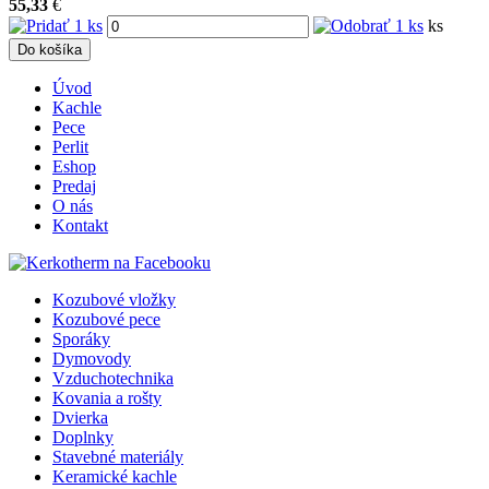
55,33
€
ks
Do košíka
Úvod
Kachle
Pece
Perlit
Eshop
Predaj
O nás
Kontakt
Kozubové vložky
Kozubové pece
Sporáky
Dymovody
Vzduchotechnika
Kovania a rošty
Dvierka
Doplnky
Stavebné materiály
Keramické kachle