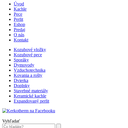
Úvod
Kachle
Pece
Perlit
Eshop
Predaj
O nás
Kontakt
Kozubové vložky
Kozubové pece
Sporáky
Dymovody
Vzduchotechnika
Kovania a rošty
Dvierka
Doplnky
Stavebné materiály
Keramické kachle
Expandovaný perlit
Vyhľadať