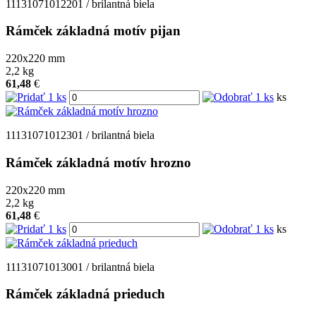
11131071012201 / brilantná biela
Rámček základná motív pijan
220x220
mm
2,2
kg
61,48
€
ks
11131071012301 / brilantná biela
Rámček základná motív hrozno
220x220
mm
2,2
kg
61,48
€
ks
11131071013001 / brilantná biela
Rámček základná prieduch