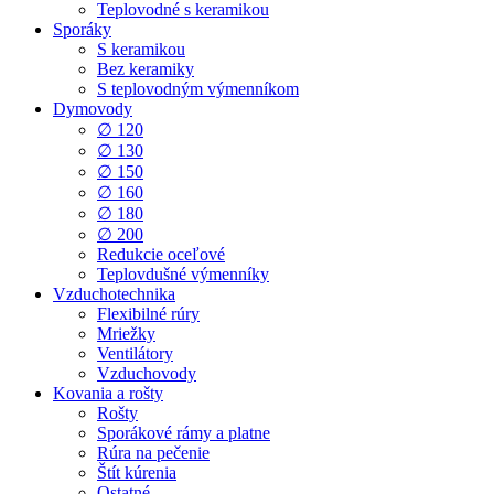
Teplovodné s keramikou
Sporáky
S keramikou
Bez keramiky
S teplovodným výmenníkom
Dymovody
∅ 120
∅ 130
∅ 150
∅ 160
∅ 180
∅ 200
Redukcie oceľové
Teplovdušné výmenníky
Vzduchotechnika
Flexibilné rúry
Mriežky
Ventilátory
Vzduchovody
Kovania a rošty
Rošty
Sporákové rámy a platne
Rúra na pečenie
Štít kúrenia
Ostatné