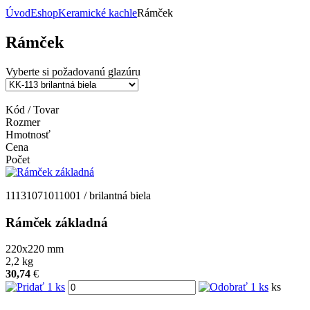
Úvod
Eshop
Keramické kachle
Rámček
Rámček
Vyberte si požadovanú glazúru
Kód / Tovar
Rozmer
Hmotnosť
Cena
Počet
11131071011001 / brilantná biela
Rámček základná
220x220
mm
2,2
kg
30,74
€
ks