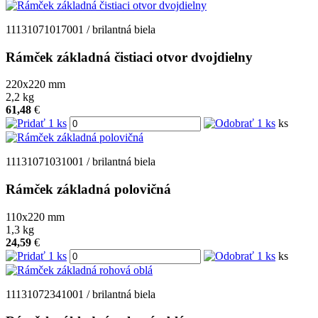
11131071017001 / brilantná biela
Rámček základná čistiaci otvor dvojdielny
220x220
mm
2,2
kg
61,48
€
ks
11131071031001 / brilantná biela
Rámček základná polovičná
110x220
mm
1,3
kg
24,59
€
ks
11131072341001 / brilantná biela