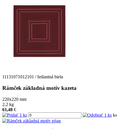
11131071012101 / brilantná biela
Rámček základná motív kazeta
220x220
mm
2,2
kg
61,48
€
ks