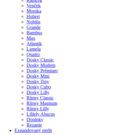
Rámček
Venček
Monika
Hubert
Nobilis
Grande
Bambus
Max
Atlantik
Lamela
Quatro
Dosky Classic
Dosky Modern
Dosky Prémium
Dosky Mini
Dosky Tiny
Dosky Cubo
Dosky Lilly
Rímsy Classic
Rímsy Magnum
Rímsy Lilly
Lištely Abacus
Doplnky
Rezanie
Expandovaný perlit