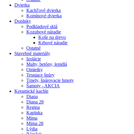
Dvierka
Kachľové dvierka
Komínové dvierka
Doplnky
Podkladové sklá
Kozubové náradie
Koše na drevo
Krbové náradie
Ostatné
Stavebné materiály
Izolácie
Malty, betóny, lepidlá
Omietky
Tesniace šnúry
Tmely, špárovacie hmoty
Šamoty - AKCIA
Keramické kachle
Diana
Diana 28
Regina
Kaplnka
Mima
Mima 28
Lýdia