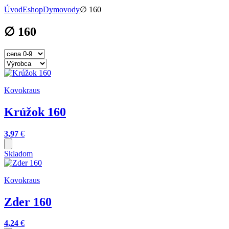
Úvod
Eshop
Dymovody
∅ 160
∅ 160
Kovokraus
Krúžok 160
3,97
€
Skladom
Kovokraus
Zder 160
4,24
€