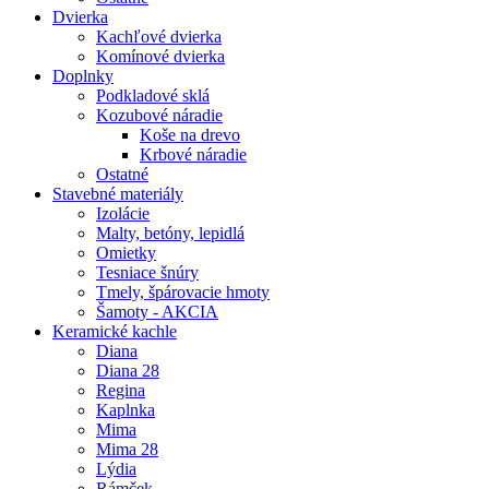
Dvierka
Kachľové dvierka
Komínové dvierka
Doplnky
Podkladové sklá
Kozubové náradie
Koše na drevo
Krbové náradie
Ostatné
Stavebné materiály
Izolácie
Malty, betóny, lepidlá
Omietky
Tesniace šnúry
Tmely, špárovacie hmoty
Šamoty - AKCIA
Keramické kachle
Diana
Diana 28
Regina
Kaplnka
Mima
Mima 28
Lýdia
Rámček