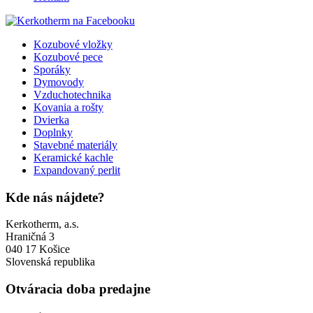
Kozubové vložky
Kozubové pece
Sporáky
Dymovody
Vzduchotechnika
Kovania a rošty
Dvierka
Doplnky
Stavebné materiály
Keramické kachle
Expandovaný perlit
Kde nás nájdete?
Kerkotherm, a.s.
Hraničná 3
040 17 Košice
Slovenská republika
Otváracia doba predajne