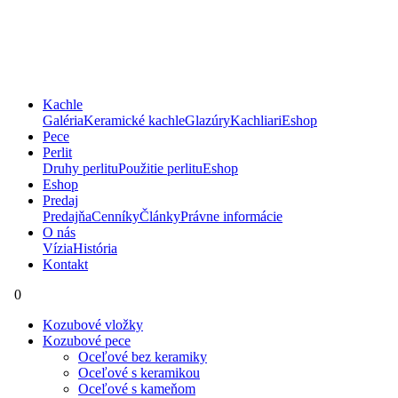
Kachle
Galéria
Keramické kachle
Glazúry
Kachliari
Eshop
Pece
Perlit
Druhy perlitu
Použitie perlitu
Eshop
Eshop
Predaj
Predajňa
Cenníky
Články
Právne informácie
O nás
Vízia
História
Kontakt
0
Kozubové vložky
Kozubové pece
Oceľové bez keramiky
Oceľové s keramikou
Oceľové s kameňom