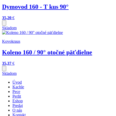
Dymovod 160 - T kus 90°
35,20
€
Skladom
Kovokraus
Koleno 160 / 90° otočné päťdielne
35,37
€
Skladom
Úvod
Kachle
Pece
Perlit
Eshop
Predaj
O nás
Kontakt