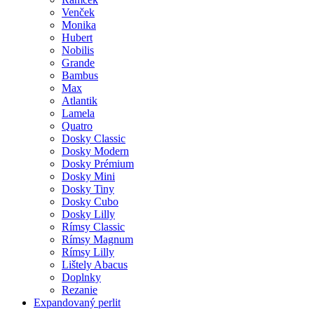
Venček
Monika
Hubert
Nobilis
Grande
Bambus
Max
Atlantik
Lamela
Quatro
Dosky Classic
Dosky Modern
Dosky Prémium
Dosky Mini
Dosky Tiny
Dosky Cubo
Dosky Lilly
Rímsy Classic
Rímsy Magnum
Rímsy Lilly
Lištely Abacus
Doplnky
Rezanie
Expandovaný perlit