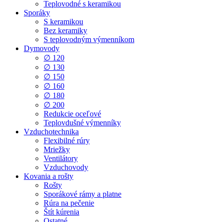
Teplovodné s keramikou
Sporáky
S keramikou
Bez keramiky
S teplovodným výmenníkom
Dymovody
∅ 120
∅ 130
∅ 150
∅ 160
∅ 180
∅ 200
Redukcie oceľové
Teplovdušné výmenníky
Vzduchotechnika
Flexibilné rúry
Mriežky
Ventilátory
Vzduchovody
Kovania a rošty
Rošty
Sporákové rámy a platne
Rúra na pečenie
Štít kúrenia
Ostatné