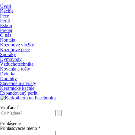
Úvod
Kachle
Pece
Perlit
Eshop
Predaj
O nás
Kontakt
Kozubové vložky
Kozubové pece
Sporáky
Dymovody
Vzduchotechnika
Kovania a rošty
Dvierka
Doplnky
Stavebné materiály
Keramické kachle
Expandovaný perlit
Vyhľadať
Prihlásenie
Prihlasovacie meno
*