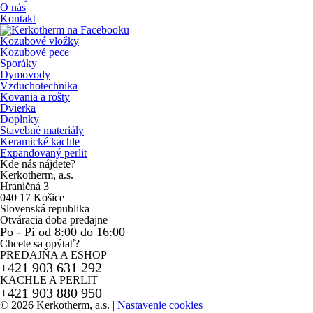
O nás
Kontakt
Kozubové vložky
Kozubové pece
Sporáky
Dymovody
Vzduchotechnika
Kovania a rošty
Dvierka
Doplnky
Stavebné materiály
Keramické kachle
Expandovaný perlit
Kde nás nájdete?
Kerkotherm, a.s.
Hraničná 3
040 17 Košice
Slovenská republika
Otváracia doba predajne
Po - Pi od 8:00 do 16:00
Chcete sa opýtať?
PREDAJŇA A ESHOP
+421 903 631 292
KACHLE A PERLIT
+421 903 880 950
© 2026 Kerkotherm, a.s.
|
Nastavenie cookies