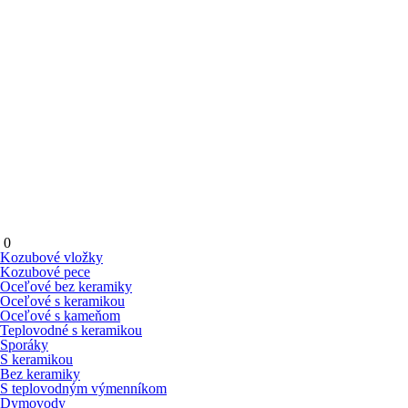
0
Kozubové vložky
Kozubové pece
Oceľové bez keramiky
Oceľové s keramikou
Oceľové s kameňom
Teplovodné s keramikou
Sporáky
S keramikou
Bez keramiky
S teplovodným výmenníkom
Dymovody