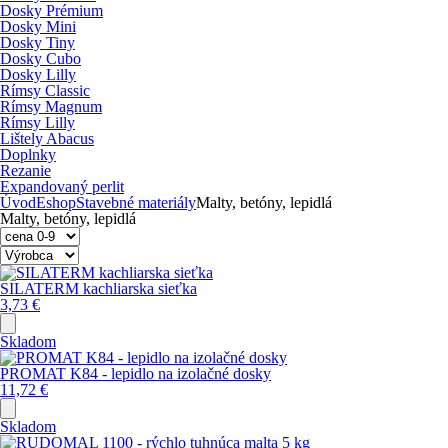
Dosky Prémium
Dosky Mini
Dosky Tiny
Dosky Cubo
Dosky Lilly
Rímsy Classic
Rímsy Magnum
Rímsy Lilly
Lištely Abacus
Doplnky
Rezanie
Expandovaný perlit
Úvod
Eshop
Stavebné materiály
Malty, betóny, lepidlá
Malty, betóny, lepidlá
SILATERM kachliarska sieťka
3,73
€
Skladom
PROMAT K84 - lepidlo na izolačné dosky
11,72
€
Skladom