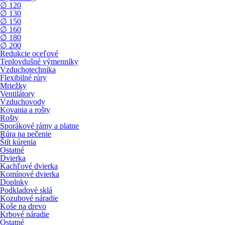
∅ 120
∅ 130
∅ 150
∅ 160
∅ 180
∅ 200
Redukcie oceľové
Teplovdušné výmenníky
Vzduchotechnika
Flexibilné rúry
Mriežky
Ventilátory
Vzduchovody
Kovania a rošty
Rošty
Sporákové rámy a platne
Rúra na pečenie
Štít kúrenia
Ostatné
Dvierka
Kachľové dvierka
Komínové dvierka
Doplnky
Podkladové sklá
Kozubové náradie
Koše na drevo
Krbové náradie
Ostatné