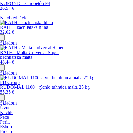
KOFOND - žiarobetón F3
26,54
€
Na objednávku
RATH - kachliarska hlina
32,02
€
Skladom
RATH - Malta Universal Super
kachliarska malta
48,44
€
Skladom
PD Group
RUDOMAL 1100 - rýchlo tuhnúca malta 25 kg
55,35
€
Skladom
Úvod
Kachle
Pece
Perlit
Eshop
Predaj