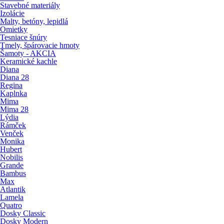
Stavebné materiály
Izolácie
Malty, betóny, lepidlá
Omietky
Tesniace šnúry
Tmely, špárovacie hmoty
Šamoty - AKCIA
Keramické kachle
Diana
Diana 28
Regina
Kaplnka
Mima
Mima 28
Lýdia
Rámček
Venček
Monika
Hubert
Nobilis
Grande
Bambus
Max
Atlantik
Lamela
Quatro
Dosky Classic
Dosky Modern