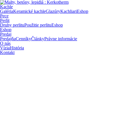
Kachle
Galéria
Keramické kachle
Glazúry
Kachliari
Eshop
Pece
Perlit
Druhy perlitu
Použitie perlitu
Eshop
Eshop
Predaj
Predajňa
Cenníky
Články
Právne informácie
O nás
Vízia
História
Kontakt