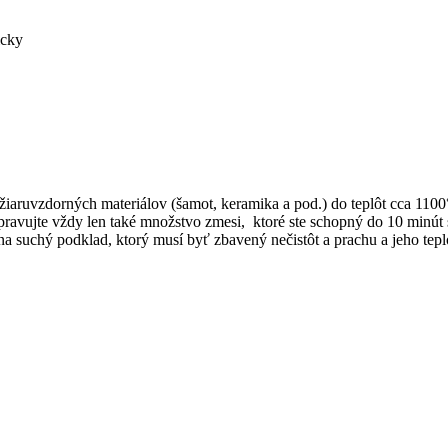
icky
ruvzdorných materiálov (šamot, keramika a pod.) do teplôt cca 1100°
ravujte vždy len také množstvo zmesi, ktoré ste schopný do 10 minút
ša na suchý podklad, ktorý musí byť zbavený nečistôt a prachu a jeho te