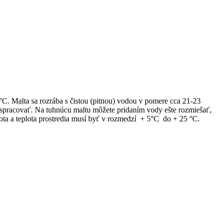
C. Malta sa rozrába s čistou (pitnou) vodou v pomere cca 21-23
 spracovať. Na tuhnúcu maltu môžete pridaním vody ešte rozmiešať,
plota a teplota prostredia musí byť v rozmedzí + 5°C do + 25 °C.