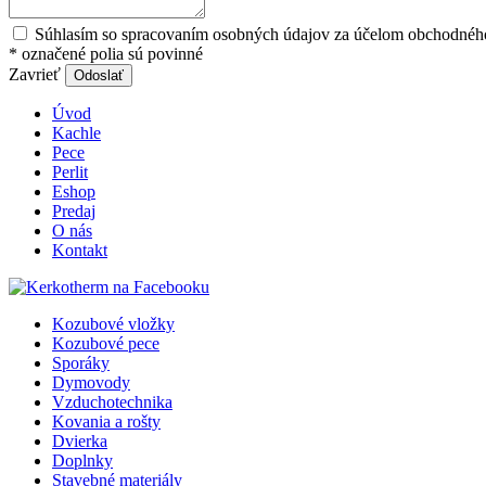
Súhlasím so spracovaním osobných údajov za účelom obchodného
*
označené polia sú povinné
Zavrieť
Odoslať
Úvod
Kachle
Pece
Perlit
Eshop
Predaj
O nás
Kontakt
Kozubové vložky
Kozubové pece
Sporáky
Dymovody
Vzduchotechnika
Kovania a rošty
Dvierka
Doplnky
Stavebné materiály