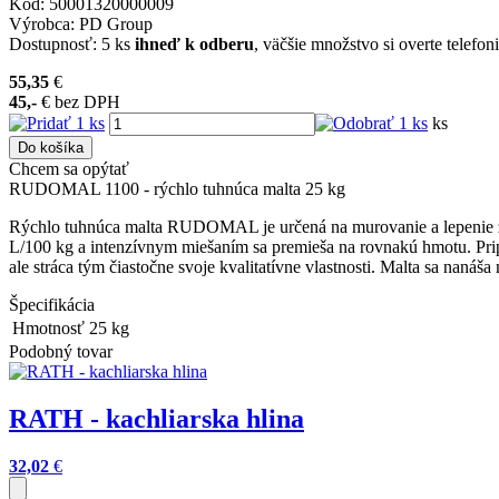
Kód:
50001320000009
Výrobca:
PD Group
Dostupnosť:
5 ks
ihneď k odberu
, väčšie množstvo si overte telefon
55,35
€
45,-
€
bez DPH
ks
Do košíka
Chcem sa opýtať
RUDOMAL 1100 - rýchlo tuhnúca malta 25 kg
Rýchlo tuhnúca malta RUDOMAL je určená na murovanie a lepenie žia
L/100 kg a intenzívnym miešaním sa premieša na rovnakú hmotu. Prip
ale stráca tým čiastočne svoje kvalitatívne vlastnosti. Malta sa naná
Špecifikácia
Hmotnosť
25
kg
Podobný tovar
RATH - kachliarska hlina
32,02
€