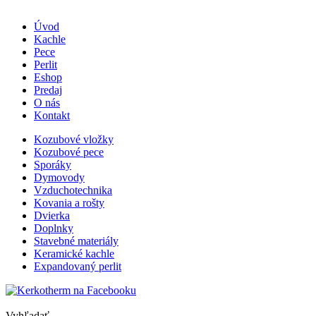
Úvod
Kachle
Pece
Perlit
Eshop
Predaj
O nás
Kontakt
Kozubové vložky
Kozubové pece
Sporáky
Dymovody
Vzduchotechnika
Kovania a rošty
Dvierka
Doplnky
Stavebné materiály
Keramické kachle
Expandovaný perlit
Vyhľadať