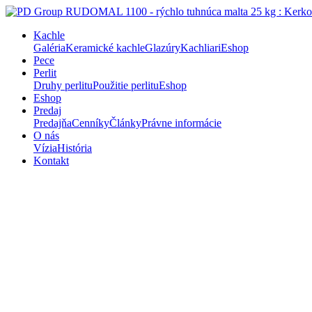
Kachle
Galéria
Keramické kachle
Glazúry
Kachliari
Eshop
Pece
Perlit
Druhy perlitu
Použitie perlitu
Eshop
Eshop
Predaj
Predajňa
Cenníky
Články
Právne informácie
O nás
Vízia
História
Kontakt