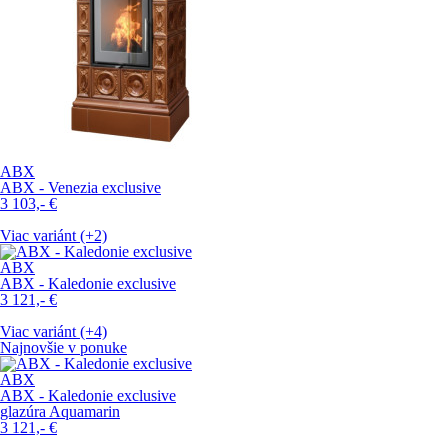
ABX
ABX - Venezia exclusive
3 103,-
€
Viac variánt (+2)
ABX
ABX - Kaledonie exclusive
3 121,-
€
Viac variánt (+4)
Najnovšie v ponuke
ABX
ABX - Kaledonie exclusive
glazúra Aquamarin
3 121,-
€