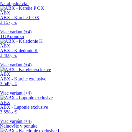
Na objednávku
ABX
ABX - Karelie P OX
3 157,-
€
Viac variánt (+4)
TOP ponuka
ABX
ABX - Kaledonie K
3 460,-
€
Viac variánt (+4)
ABX
ABX - Karelie exclusive
3 549,-
€
Viac variánt (+4)
ABX
ABX - Laponie exclusive
3 558,-
€
Viac variánt (+4)
Najnovšie v ponuke