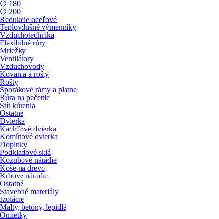
∅ 180
∅ 200
Redukcie oceľové
Teplovdušné výmenníky
Vzduchotechnika
Flexibilné rúry
Mriežky
Ventilátory
Vzduchovody
Kovania a rošty
Rošty
Sporákové rámy a platne
Rúra na pečenie
Štít kúrenia
Ostatné
Dvierka
Kachľové dvierka
Komínové dvierka
Doplnky
Podkladové sklá
Kozubové náradie
Koše na drevo
Krbové náradie
Ostatné
Stavebné materiály
Izolácie
Malty, betóny, lepidlá
Omietky