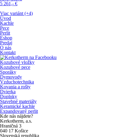
5 261,-
€
Viac variánt (+4)
Úvod
Kachle
Pece
Perlit
Eshop
Predaj
O nás
Kontakt
Kozubové vložky
Kozubové pece
Sporáky
Dymovody
Vzduchotechnika
Kovania a rošty
Dvierka
Doplnky
Stavebné materiály
Keramické kachle
Expandovaný perlit
Kde nás nájdete?
Kerkotherm, a.s.
Hraničná 3
040 17 Košice
Slovenská republika