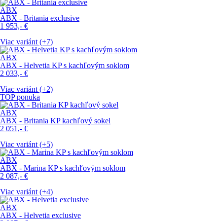
ABX
ABX - Britania exclusive
1 953,-
€
Viac variánt (+7)
ABX
ABX - Helvetia KP s kachľovým soklom
2 033,-
€
Viac variánt (+2)
TOP ponuka
ABX
ABX - Britania KP kachľový sokel
2 051,-
€
Viac variánt (+5)
ABX
ABX - Marina KP s kachľovým soklom
2 087,-
€
Viac variánt (+4)
ABX
ABX - Helvetia exclusive