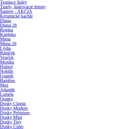
Tesniace šnúry
Tmely, špárovacie hmoty
Šamoty - AKCIA
Keramické kachle
Diana
Diana 28
Regina
Kaplnka
Mima
Mima 28
Lýdia
Rámček
Venček
Monika
Hubert
Nobilis
Grande
Bambus
Max
Atlantik
Lamela
Quatro
Dosky Classic
Dosky Modern
Dosky Prémium
Dosky Mini
Dosky Tiny
Dosky Cubo