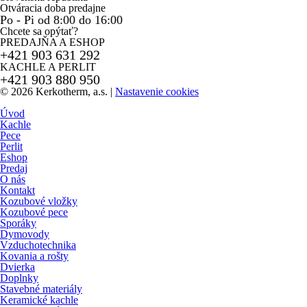
Otváracia doba predajne
Po - Pi od 8:00 do 16:00
Chcete sa opýtať?
PREDAJŇA A ESHOP
+421 903 631 292
KACHLE A PERLIT
+421 903 880 950
© 2026 Kerkotherm, a.s.
|
Nastavenie cookies
Úvod
Kachle
Pece
Perlit
Eshop
Predaj
O nás
Kontakt
Kozubové vložky
Kozubové pece
Sporáky
Dymovody
Vzduchotechnika
Kovania a rošty
Dvierka
Doplnky
Stavebné materiály
Keramické kachle