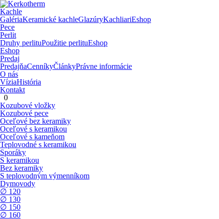
Kachle
Galéria
Keramické kachle
Glazúry
Kachliari
Eshop
Pece
Perlit
Druhy perlitu
Použitie perlitu
Eshop
Eshop
Predaj
Predajňa
Cenníky
Články
Právne informácie
O nás
Vízia
História
Kontakt
0
Kozubové vložky
Kozubové pece
Oceľové bez keramiky
Oceľové s keramikou
Oceľové s kameňom
Teplovodné s keramikou
Sporáky
S keramikou
Bez keramiky
S teplovodným výmenníkom
Dymovody
∅ 120
∅ 130
∅ 150
∅ 160