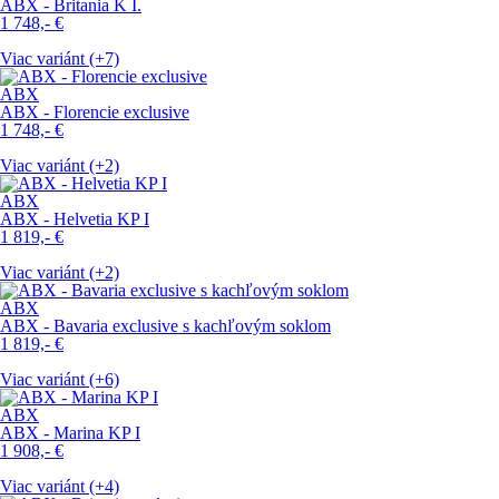
ABX - Britania K I.
1 748,-
€
Viac variánt (+7)
ABX
ABX - Florencie exclusive
1 748,-
€
Viac variánt (+2)
ABX
ABX - Helvetia KP I
1 819,-
€
Viac variánt (+2)
ABX
ABX - Bavaria exclusive s kachľovým soklom
1 819,-
€
Viac variánt (+6)
ABX
ABX - Marina KP I
1 908,-
€
Viac variánt (+4)