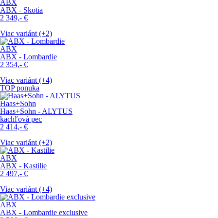
ABX
ABX - Skotia
2 349,-
€
Viac variánt (+2)
ABX
ABX - Lombardie
2 354,-
€
Viac variánt (+4)
TOP ponuka
Haas+Sohn
Haas+Sohn - ALYTUS
kachľová pec
2 414,-
€
Viac variánt (+2)
ABX
ABX - Kastilie
2 497,-
€
Viac variánt (+4)
ABX
ABX - Lombardie exclusive