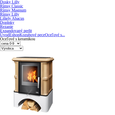
Dosky Lilly
Rímsy Classic
Rímsy Magnum
Rímsy Lilly
Lištely Abacus
Doplnky
Rezanie
Expandovaný perlit
Úvod
Eshop
Kozubové pece
Oceľové s...
Oceľové s keramikou