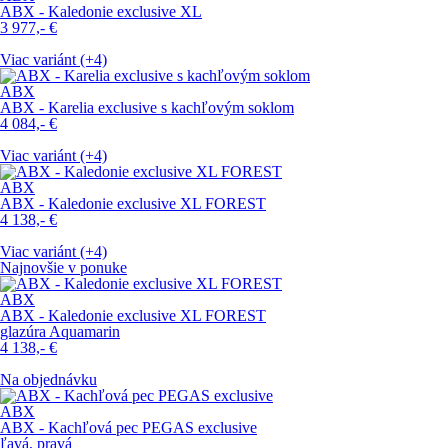
ABX - Kaledonie exclusive XL
3 977,-
€
Viac variánt (+4)
ABX
ABX - Karelia exclusive s kachľovým soklom
4 084,-
€
Viac variánt (+4)
ABX
ABX - Kaledonie exclusive XL FOREST
4 138,-
€
Viac variánt (+4)
Najnovšie v ponuke
ABX
ABX - Kaledonie exclusive XL FOREST
glazúra Aquamarin
4 138,-
€
Na objednávku
ABX
ABX - Kachľová pec PEGAS exclusive
ľavá, pravá