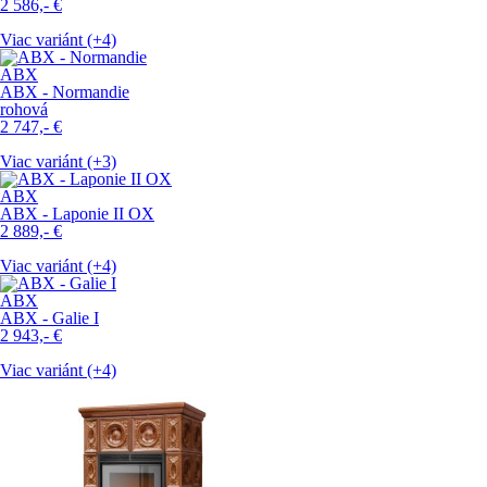
2 586,-
€
Viac variánt (+4)
ABX
ABX - Normandie
rohová
2 747,-
€
Viac variánt (+3)
ABX
ABX - Laponie II OX
2 889,-
€
Viac variánt (+4)
ABX
ABX - Galie I
2 943,-
€
Viac variánt (+4)