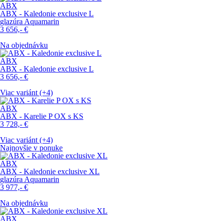
ABX
ABX - Kaledonie exclusive L
glazúra Aquamarin
3 656,-
€
Na objednávku
ABX
ABX - Kaledonie exclusive L
3 656,-
€
Viac variánt (+4)
ABX
ABX - Karelie P OX s KS
3 728,-
€
Viac variánt (+4)
Najnovšie v ponuke
ABX
ABX - Kaledonie exclusive XL
glazúra Aquamarin
3 977,-
€
Na objednávku
ABX