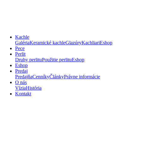
Kachle
Galéria
Keramické kachle
Glazúry
Kachliari
Eshop
Pece
Perlit
Druhy perlitu
Použitie perlitu
Eshop
Eshop
Predaj
Predajňa
Cenníky
Články
Právne informácie
O nás
Vízia
História
Kontakt