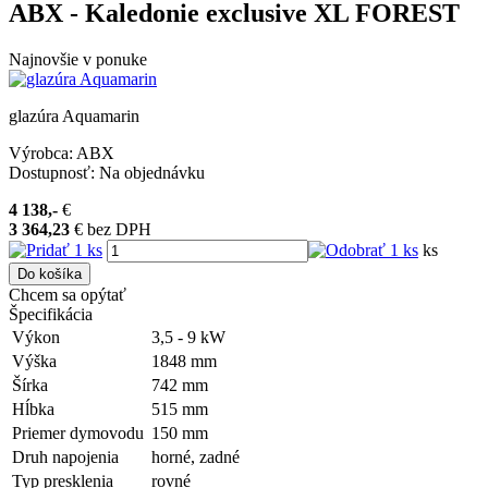
ABX - Kaledonie exclusive XL FOREST
Najnovšie v ponuke
glazúra Aquamarin
Výrobca:
ABX
Dostupnosť:
Na objednávku
4 138,-
€
3 364,23
€
bez DPH
ks
Do košíka
Chcem sa opýtať
Špecifikácia
Výkon
3,5 - 9
kW
Výška
1848
mm
Šírka
742
mm
Hĺbka
515
mm
Priemer dymovodu
150
mm
Druh napojenia
horné, zadné
Typ presklenia
rovné