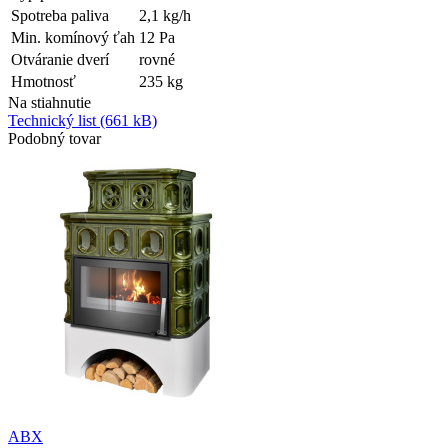
Spotreba paliva
2,1
kg/h
Min. komínový ťah
12
Pa
Otváranie dverí
rovné
Hmotnosť
235
kg
Na stiahnutie
Technický list
(661 kB)
Podobný tovar
ABX