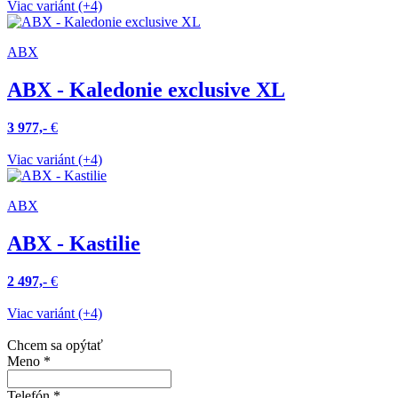
Viac variánt (+4)
ABX
ABX - Kaledonie exclusive XL
3 977,-
€
Viac variánt (+4)
ABX
ABX - Kastilie
2 497,-
€
Viac variánt (+4)
Chcem sa opýtať
Meno
*
Telefón
*