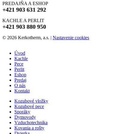
PREDAJŇA A ESHOP
+421 903 631 292
KACHLE A PERLIT
+421 903 880 950
© 2026 Kerkotherm, a.s.
|
Nastavenie cookies
Úvod
Kachle
Pece
Perlit
Eshop
Predaj
O nás
Kontakt
Kozubové vložky
Kozubové pece
Sporáky
Dymovody
Vzduchotechnika
Kovania a rošty
Dvierka