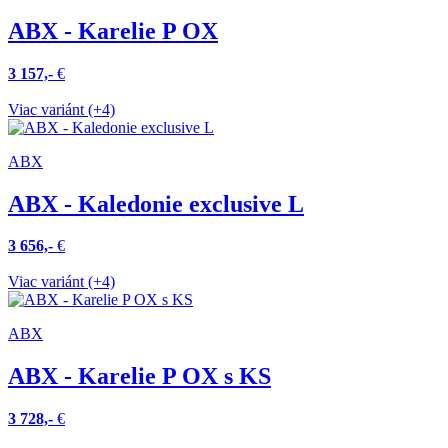
ABX - Karelie P OX
3 157,-
€
Viac variánt (+4)
ABX
ABX - Kaledonie exclusive L
3 656,-
€
Viac variánt (+4)
ABX
ABX - Karelie P OX s KS
3 728,-
€