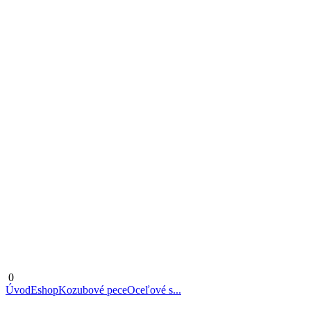
0
Úvod
Eshop
Kozubové pece
Oceľové s...