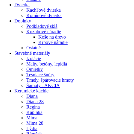
Dvierka
Kachľové dvierka
Komínové dvierka
Doplnky
Podkladové sklá
Kozubové náradie
Koše na drevo
Krbové náradie
Ostatné
Stavebné materiály
Izolácie
Malty, betóny, lepidlá
Omietky
Tesniace šnúry
Tmely, špárovacie hmoty
Šamoty - AKCIA
Keramické kachle
Diana
Diana 28
Regina
Kaplnka
Mima
Mima 28
Lýdia
Rámček