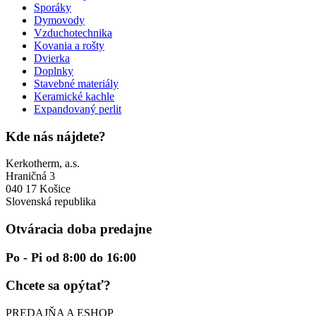
Sporáky
Dymovody
Vzduchotechnika
Kovania a rošty
Dvierka
Doplnky
Stavebné materiály
Keramické kachle
Expandovaný perlit
Kde nás nájdete?
Kerkotherm, a.s.
Hraničná 3
040 17 Košice
Slovenská republika
Otváracia doba predajne
Po - Pi od 8:00 do 16:00
Chcete sa opýtať?
PREDAJŇA A ESHOP