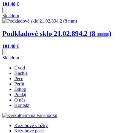
101,48
€
Skladom
Podkladové sklo 21.02.894.2 (8 mm)
101,48
€
Skladom
Úvod
Kachle
Pece
Perlit
Eshop
Predaj
O nás
Kontakt
Kozubové vložky
Kozubové pece