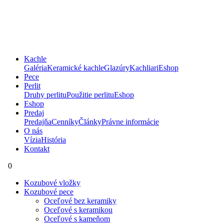
Kachle
Galéria
Keramické kachle
Glazúry
Kachliari
Eshop
Pece
Perlit
Druhy perlitu
Použitie perlitu
Eshop
Eshop
Predaj
Predajňa
Cenníky
Články
Právne informácie
O nás
Vízia
História
Kontakt
0
Kozubové vložky
Kozubové pece
Oceľové bez keramiky
Oceľové s keramikou
Oceľové s kameňom