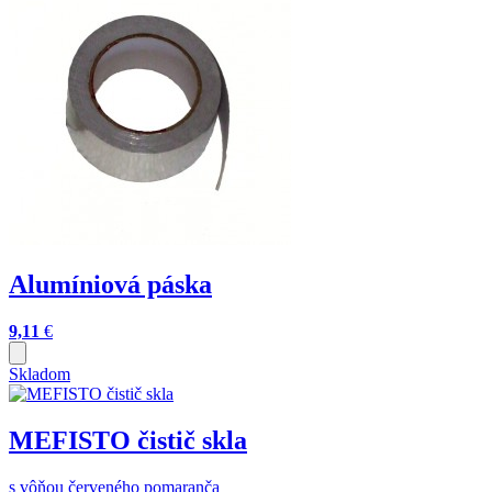
Alumíniová páska
9,11
€
Skladom
MEFISTO čistič skla
s vôňou červeného pomaranča