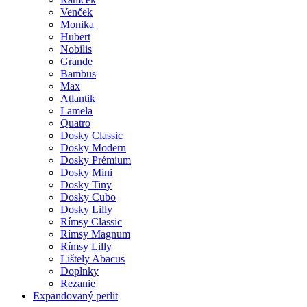
Venček
Monika
Hubert
Nobilis
Grande
Bambus
Max
Atlantik
Lamela
Quatro
Dosky Classic
Dosky Modern
Dosky Prémium
Dosky Mini
Dosky Tiny
Dosky Cubo
Dosky Lilly
Rímsy Classic
Rímsy Magnum
Rímsy Lilly
Lištely Abacus
Doplnky
Rezanie
Expandovaný perlit