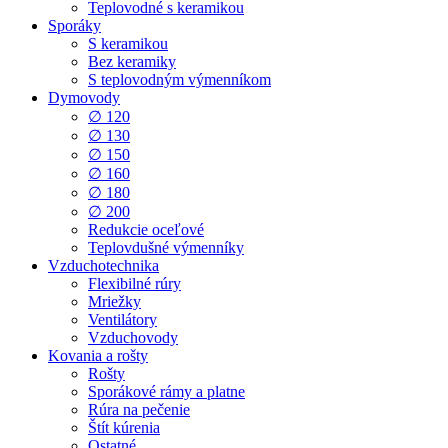
Teplovodné s keramikou
Sporáky
S keramikou
Bez keramiky
S teplovodným výmenníkom
Dymovody
∅ 120
∅ 130
∅ 150
∅ 160
∅ 180
∅ 200
Redukcie oceľové
Teplovdušné výmenníky
Vzduchotechnika
Flexibilné rúry
Mriežky
Ventilátory
Vzduchovody
Kovania a rošty
Rošty
Sporákové rámy a platne
Rúra na pečenie
Štít kúrenia
Ostatné