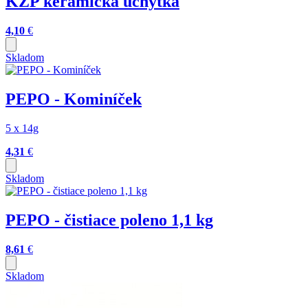
KZP keramická úchytka
4,10
€
Skladom
PEPO - Kominíček
5 x 14g
4,31
€
Skladom
PEPO - čistiace poleno 1,1 kg
8,61
€
Skladom