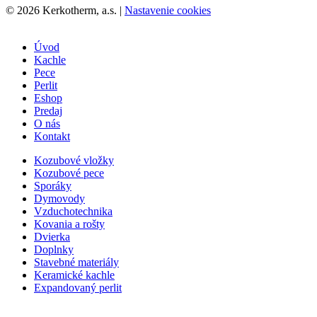
© 2026 Kerkotherm, a.s.
|
Nastavenie cookies
Úvod
Kachle
Pece
Perlit
Eshop
Predaj
O nás
Kontakt
Kozubové vložky
Kozubové pece
Sporáky
Dymovody
Vzduchotechnika
Kovania a rošty
Dvierka
Doplnky
Stavebné materiály
Keramické kachle
Expandovaný perlit