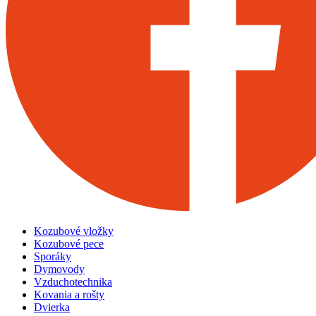
Kozubové vložky
Kozubové pece
Sporáky
Dymovody
Vzduchotechnika
Kovania a rošty
Dvierka