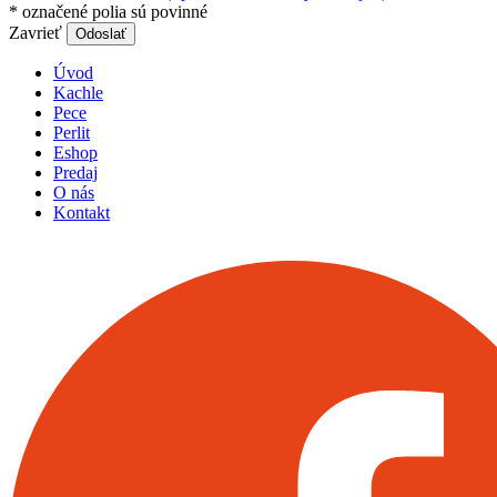
*
označené polia sú povinné
Zavrieť
Odoslať
Úvod
Kachle
Pece
Perlit
Eshop
Predaj
O nás
Kontakt