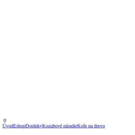
0
Úvod
Eshop
Doplnky
Kozubové náradie
Koše na drevo