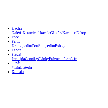
Kachle
Galéria
Keramické kachle
Glazúry
Kachliari
Eshop
Pece
Perlit
Druhy perlitu
Použitie perlitu
Eshop
Eshop
Predaj
Predajňa
Cenníky
Články
Právne informácie
O nás
Vízia
História
Kontakt