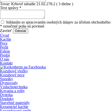
Tovar:
Krbové náradie 21.02.278.2 ( 3 dielne )
Text správy
*
Súhlasím so spracovaním osobných údajov za účelom obchodného 
*
označené polia sú povinné
Zavrieť
Odoslať
Úvod
Kachle
Pece
Perlit
Eshop
Predaj
O nás
Kontakt
Kozubové vložky
Kozubové pece
Sporáky
Dymovody
Vzduchotechnika
Kovania a rošty
Dvierka
Doplnky
Stavebné materiály
Keramické kachle
Expandovaný perlit