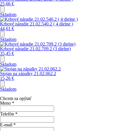
25,66
€
Skladom
Krbové náradie 21.02.540.2 ( 4 dielne )
44,61
€
Skladom
Krbové náradie 21.02.709.2 (3 dielne)
35,45
€
Skladom
Stojan na zápalky 21.02.062.2
15,26
€
Skladom
Chcem sa opýtať
Meno
*
Telefón
*
E-mail
*