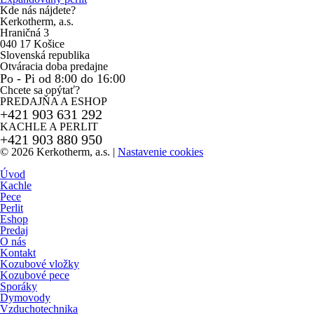
Kde nás nájdete?
Kerkotherm, a.s.
Hraničná 3
040 17 Košice
Slovenská republika
Otváracia doba predajne
Po - Pi od 8:00 do 16:00
Chcete sa opýtať?
PREDAJŇA A ESHOP
+421 903 631 292
KACHLE A PERLIT
+421 903 880 950
© 2026 Kerkotherm, a.s.
|
Nastavenie cookies
Úvod
Kachle
Pece
Perlit
Eshop
Predaj
O nás
Kontakt
Kozubové vložky
Kozubové pece
Sporáky
Dymovody
Vzduchotechnika