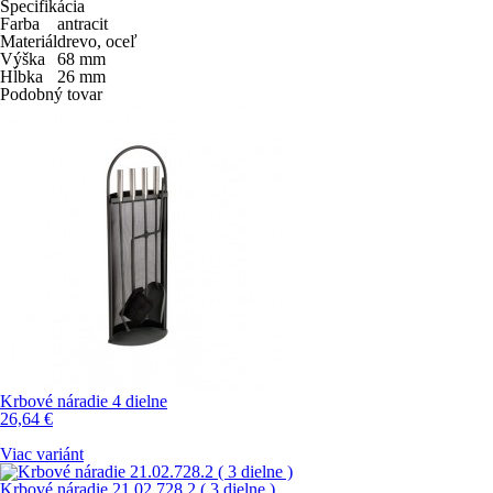
Špecifikácia
Farba
antracit
Materiál
drevo, oceľ
Výška
68
mm
Hĺbka
26
mm
Podobný tovar
Krbové náradie 4 dielne
26,64
€
Viac variánt
Krbové náradie 21.02.728.2 ( 3 dielne )