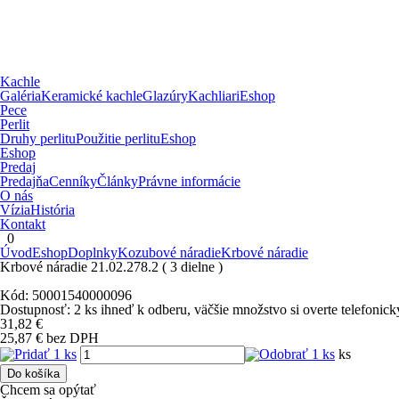
Kachle
Galéria
Keramické kachle
Glazúry
Kachliari
Eshop
Pece
Perlit
Druhy perlitu
Použitie perlitu
Eshop
Eshop
Predaj
Predajňa
Cenníky
Články
Právne informácie
O nás
Vízia
História
Kontakt
0
Úvod
Eshop
Doplnky
Kozubové náradie
Krbové náradie
Krbové náradie 21.02.278.2 ( 3 dielne )
Kód:
50001540000096
Dostupnosť:
2 ks
ihneď k odberu
, väčšie množstvo si overte telefonick
31,82
€
25,87
€
bez DPH
ks
Do košíka
Chcem sa opýtať