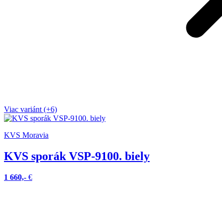
Viac variánt (+6)
KVS Moravia
KVS sporák VSP-9100. biely
1 660,-
€