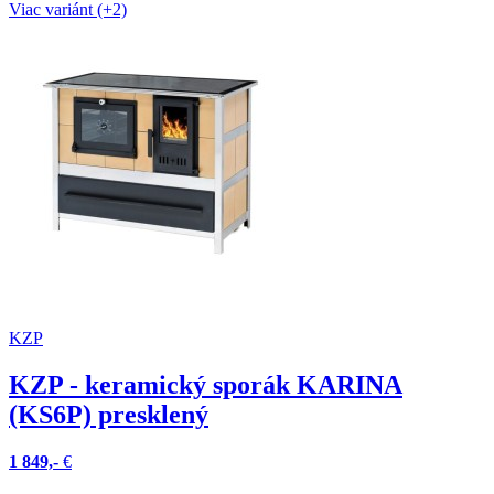
Viac variánt (+2)
KZP
KZP - keramický sporák KARINA
(KS6P) presklený
1 849,-
€