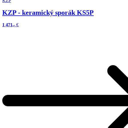
KZP
KZP - keramický sporák KS5P
1 471,-
€