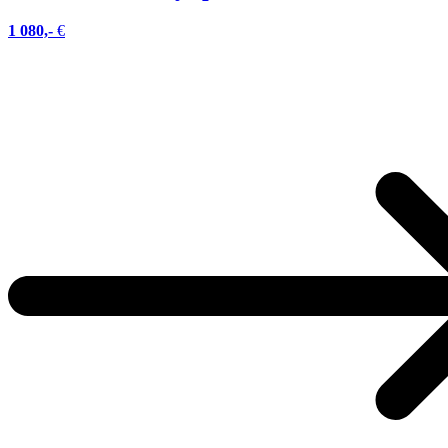
1 080,-
€