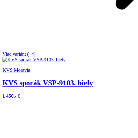
Viac variánt (+4)
KVS Moravia
KVS sporák VSP-9103. biely
1 450,-
€