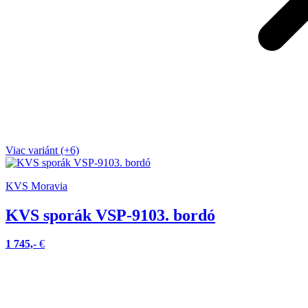
Viac variánt (+6)
KVS Moravia
KVS sporák VSP-9103. bordó
1 745,-
€