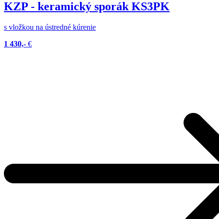
KZP - keramický sporák KS3PK
s vložkou na ústredné kúrenie
1 430,-
€