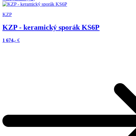
KZP
KZP - keramický sporák KS6P
1 674,-
€