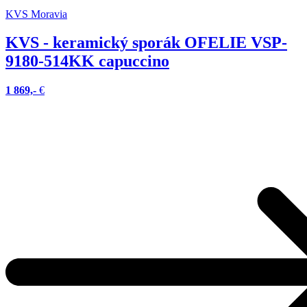
KVS Moravia
KVS - keramický sporák OFELIE VSP-
9180-514KK capuccino
1 869,-
€