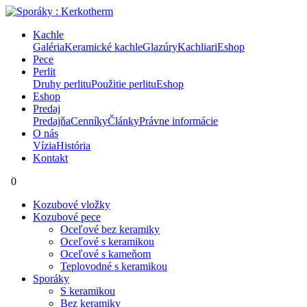
Kachle
Galéria
Keramické kachle
Glazúry
Kachliari
Eshop
Pece
Perlit
Druhy perlitu
Použitie perlitu
Eshop
Eshop
Predaj
Predajňa
Cenníky
Články
Právne informácie
O nás
Vízia
História
Kontakt
0
Kozubové vložky
Kozubové pece
Oceľové bez keramiky
Oceľové s keramikou
Oceľové s kameňom
Teplovodné s keramikou
Sporáky
S keramikou
Bez keramiky