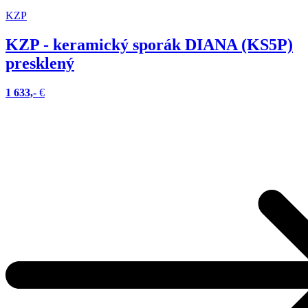
KZP
KZP - keramický sporák DIANA (KS5P)
presklený
1 633,-
€