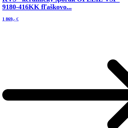
9180-416KK fľaškovo...
1 869,-
€