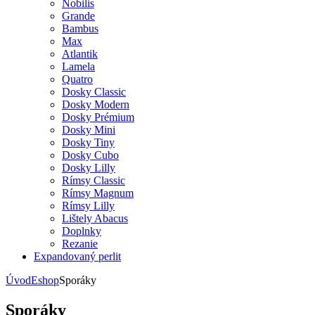
Nobilis
Grande
Bambus
Max
Atlantik
Lamela
Quatro
Dosky Classic
Dosky Modern
Dosky Prémium
Dosky Mini
Dosky Tiny
Dosky Cubo
Dosky Lilly
Rímsy Classic
Rímsy Magnum
Rímsy Lilly
Lištely Abacus
Doplnky
Rezanie
Expandovaný perlit
Úvod
Eshop
Sporáky
Sporáky