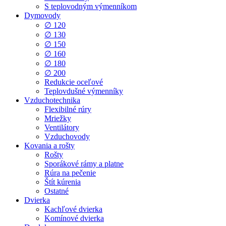
S teplovodným výmenníkom
Dymovody
∅ 120
∅ 130
∅ 150
∅ 160
∅ 180
∅ 200
Redukcie oceľové
Teplovdušné výmenníky
Vzduchotechnika
Flexibilné rúry
Mriežky
Ventilátory
Vzduchovody
Kovania a rošty
Rošty
Sporákové rámy a platne
Rúra na pečenie
Štít kúrenia
Ostatné
Dvierka
Kachľové dvierka
Komínové dvierka