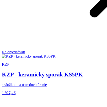
Na objednávku
KZP
KZP - keramický sporák KS5PK
s vložkou na ústredné kúrenie
1 927,-
€