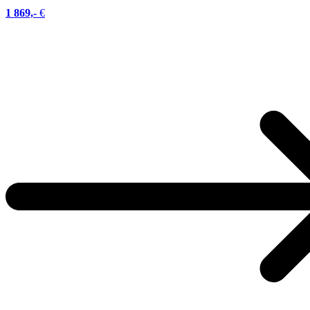
1 869,-
€