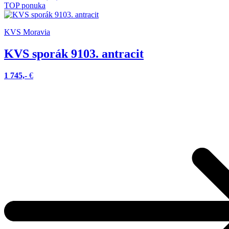
TOP ponuka
KVS Moravia
KVS sporák 9103. antracit
1 745,-
€