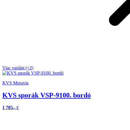
Viac variánt (+2)
KVS Moravia
KVS sporák VSP-9100. bordó
1 785,-
€