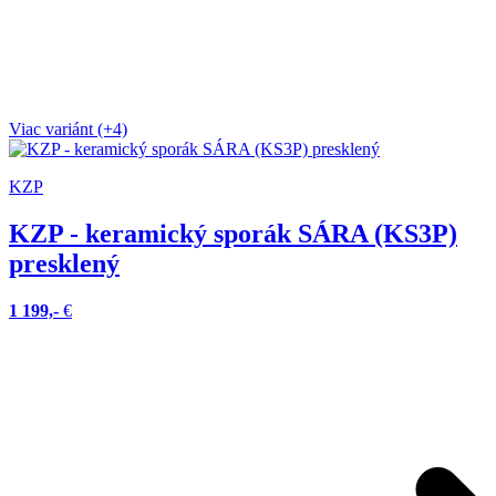
Viac variánt (+4)
KZP
KZP - keramický sporák SÁRA (KS3P)
presklený
1 199,-
€