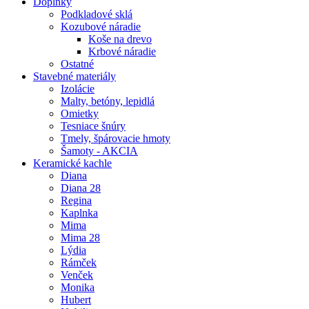
Doplnky
Podkladové sklá
Kozubové náradie
Koše na drevo
Krbové náradie
Ostatné
Stavebné materiály
Izolácie
Malty, betóny, lepidlá
Omietky
Tesniace šnúry
Tmely, špárovacie hmoty
Šamoty - AKCIA
Keramické kachle
Diana
Diana 28
Regina
Kaplnka
Mima
Mima 28
Lýdia
Rámček
Venček
Monika
Hubert