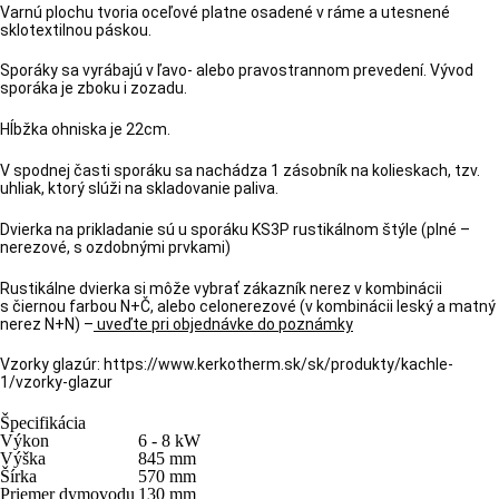
Varnú plochu tvoria oceľové platne osadené v ráme a utesnené
sklotextilnou páskou.
Sporáky sa vyrábajú v ľavo- alebo pravostrannom prevedení. Vývod
sporáka je zboku i zozadu.
Hĺbžka ohniska je 22cm.
V spodnej časti sporáku sa nachádza 1 zásobník na kolieskach, tzv.
uhliak, ktorý slúži na skladovanie paliva.
Dvierka na prikladanie sú u sporáku KS3P rustikálnom štýle (plné –
nerezové, s ozdobnými prvkami)
Rustikálne dvierka si môže vybrať zákazník nerez v kombinácii
s čiernou farbou N+Č,
alebo celonerezové (v kombinácii leský a matný
nerez N+N) –
uveďte pri objednávke do poznámky
Vzorky glazúr: https://www.kerkotherm.sk/sk/produkty/kachle-
1/vzorky-glazur
Špecifikácia
Výkon
6 - 8
kW
Výška
845
mm
Šírka
570
mm
Priemer dymovodu
130
mm