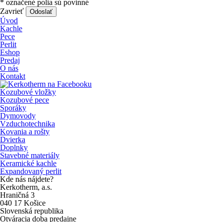
*
označené polia sú povinné
Zavrieť
Odoslať
Úvod
Kachle
Pece
Perlit
Eshop
Predaj
O nás
Kontakt
Kozubové vložky
Kozubové pece
Sporáky
Dymovody
Vzduchotechnika
Kovania a rošty
Dvierka
Doplnky
Stavebné materiály
Keramické kachle
Expandovaný perlit
Kde nás nájdete?
Kerkotherm, a.s.
Hraničná 3
040 17 Košice
Slovenská republika
Otváracia doba predajne