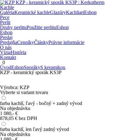
Kachle
Galéria
Keramické kachle
Glazúry
Kachliari
Eshop
Pece
Perlit
Druhy perlitu
Použitie perlitu
Eshop
Eshop
Predaj
Predajňa
Cenníky
Články
Právne informácie
O nás
Vízia
História
Kontakt
0
Úvod
Eshop
Sporáky
S keramikou
KZP - keramický sporák KS3P
Výrobca:
KZP
Vyberte si variant tovaru
farba kachlí, ľavý - bočný + zadný vývod
Na objednávku
1 080,-
€
878,05 € bez DPH
farba kachlí, len ľavý zadný vývod
Na objednávku
1 080,-
€