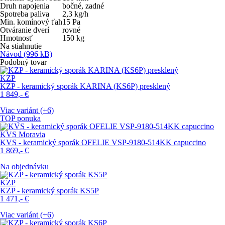
Druh napojenia
bočné, zadné
Spotreba paliva
2,3
kg/h
Min. komínový ťah
15
Pa
Otváranie dverí
rovné
Hmotnosť
150
kg
Na stiahnutie
Návod
(996 kB)
Podobný tovar
KZP
KZP - keramický sporák KARINA (KS6P) presklený
1 849,-
€
Viac variánt (+6)
TOP ponuka
KVS Moravia
KVS - keramický sporák OFELIE VSP-9180-514KK capuccino
1 869,-
€
Na objednávku
KZP
KZP - keramický sporák KS5P
1 471,-
€
Viac variánt (+6)