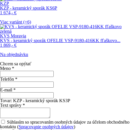
KZP
KZP - keramický sporák KS6P
1 674,-
€
Viac variánt (+6)
KVS Moravia
KVS - keramický sporák OFELIE VSP-9180-416KK fľaškovo...
1 869,-
€
Na objednávku
Chcem sa opýtať
Meno
*
Telefón
*
E-mail
*
Tovar:
KZP - keramický sporák KS3P
Text správy
*
Súhlasím so spracovaním osobných údajov za účelom obchodného
kontaktu (
Spracovanie osobných údajov
)