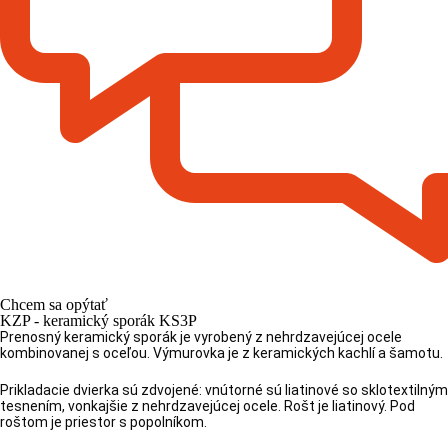
Chcem sa opýtať
KZP - keramický sporák KS3P
Prenosný keramický sporák je vyrobený z nehrdzavejúcej ocele
kombinovanej s oceľou. Výmurovka je z keramických kachlí a šamotu.
Prikladacie dvierka sú zdvojené: vnútorné sú liatinové so sklotextilným
tesnením, vonkajšie z nehrdzavejúcej ocele. Rošt je liatinový. Pod
roštom je priestor s popolníkom.