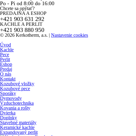
Po - Pi od 8:00 do 16:00
Chcete sa opýtať?
PREDAJŇA A ESHOP
+421 903 631 292
KACHLE A PERLIT
+421 903 880 950
© 2026 Kerkotherm, a.s.
|
Nastavenie cookies
Úvod
Kachle
Pece
Perlit
Eshop
Predaj
O nás
Kontakt
Kozubové vložky
Kozubové pece
Sporáky
Dymovody
Vzduchotechnika
Kovania a rošty
Dvierka
Doplnky
Stavebné materiály
Keramické kachle
Expandovaný perlit