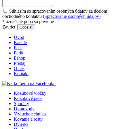
Súhlasím so spracovaním osobných údajov za účelom
obchodného kontaktu (
Spracovanie osobných údajov
)
*
označené polia sú povinné
Zavrieť
Odoslať
Úvod
Kachle
Pece
Perlit
Eshop
Predaj
O nás
Kontakt
Kozubové vložky
Kozubové pece
Sporáky
Dymovody
Vzduchotechnika
Kovania a rošty
Dvierka