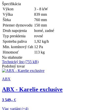
Špecifikácia
Výkon
3 - 8
kW
Výška
839
mm
Šírka
760
mm
Priemer dymovodu
150
mm
Druh napojenia
horné, zadné
Typ presklenia
rovné
Spotreba paliva
1,92
kg/h
Min. komínový ťah
12
Pa
Hmotnosť
113
kg
Na stiahnutie
Technický list
(755 kB)
Podobný tovar
ABX
ABX - Karelie exclusive
3 549,-
€
Viac variánt (+4)