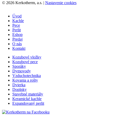
© 2026 Kerkotherm, a.s.
|
Nastavenie cookies
Úvod
Kachle
Pece
Perlit
Eshop
Predaj
O nás
Kontakt
Kozubové vložky
Kozubové pece
Sporáky
Dymovody
Vzduchotechnika
Kovania a rošty
Dvierka
Doplnky
Stavebné materiály
Keramické kachle
Expandovaný perlit