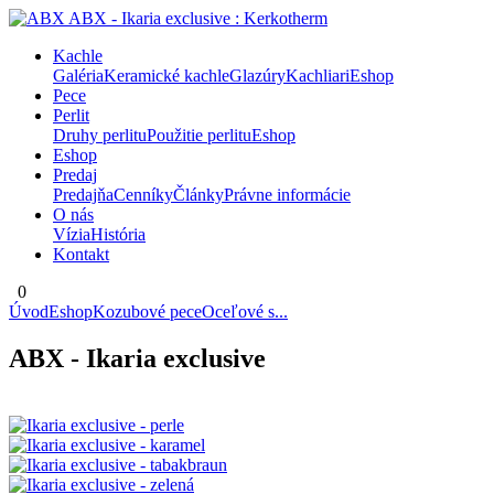
Kachle
Galéria
Keramické kachle
Glazúry
Kachliari
Eshop
Pece
Perlit
Druhy perlitu
Použitie perlitu
Eshop
Eshop
Predaj
Predajňa
Cenníky
Články
Právne informácie
O nás
Vízia
História
Kontakt
0
Úvod
Eshop
Kozubové pece
Oceľové s...
ABX - Ikaria exclusive