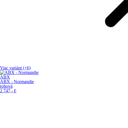
Viac variánt (+6)
ABX
ABX - Normandie
rohová
2 747,-
€