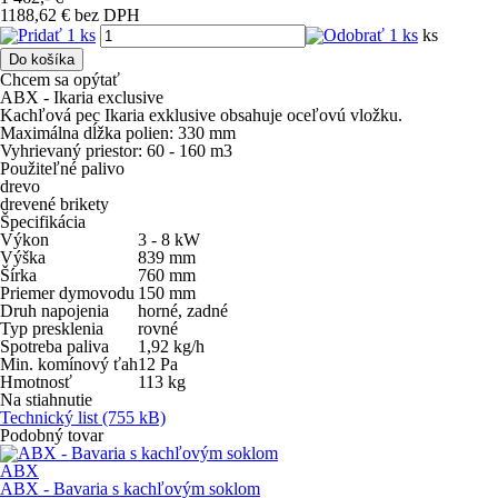
1188,62 € bez DPH
ks
Do košíka
Chcem sa opýtať
ABX - Ikaria exclusive
Kachľová pec Ikaria exklusive obsahuje oceľovú vložku.
Maximálna dĺžka polien: 330 mm
Vyhrievaný priestor: 60 - 160 m3
Použiteľné palivo
drevo
drevené brikety
Špecifikácia
Výkon
3 - 8
kW
Výška
839
mm
Šírka
760
mm
Priemer dymovodu
150
mm
Druh napojenia
horné, zadné
Typ presklenia
rovné
Spotreba paliva
1,92
kg/h
Min. komínový ťah
12
Pa
Hmotnosť
113
kg
Na stiahnutie
Technický list
(755 kB)
Podobný tovar
ABX
ABX - Bavaria s kachľovým soklom