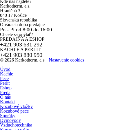
Kde nás nájdete?
Kerkotherm, a.s.
Hraničná 3
040 17 Košice
Slovenská republika
Otváracia doba predajne
Po - Pi od 8:00 do 16:00
Chcete sa opýtať?
PREDAJŇA A ESHOP
+421 903 631 292
KACHLE A PERLIT
+421 903 880 950
© 2026 Kerkotherm, a.s.
|
Nastavenie cookies
Úvod
Kachle
Pece
Perlit
Eshop
Predaj
O nás
Kontakt
Kozubové vložky
Kozubové pece
Sporáky
Dymovody
Vzduchotechnika
Kovania a rošty