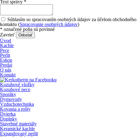
Text správy
*
Súhlasím so spracovaním osobných údajov za účelom obchodného
kontaktu (
Spracovanie osobných údajov
)
*
označené polia sú povinné
Zavrieť
Odoslať
Úvod
Kachle
Pece
Perlit
Eshop
Predaj
O nás
Kontakt
Kozubové vložky
Kozubové pece
Sporáky
Dymovody
Vzduchotechnika
Kovania a rošty
Dvierka
Doplnky
Stavebné materiály
Keramické kachle
Expandovaný perlit