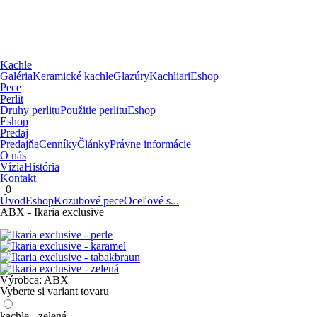
Kachle
Galéria
Keramické kachle
Glazúry
Kachliari
Eshop
Pece
Perlit
Druhy perlitu
Použitie perlitu
Eshop
Eshop
Predaj
Predajňa
Cenníky
Články
Právne informácie
O nás
Vízia
História
Kontakt
0
Úvod
Eshop
Kozubové pece
Oceľové s...
ABX - Ikaria exclusive
Výrobca:
ABX
Vyberte si variant tovaru
kachle - zelená