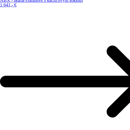
ABX - Ikaria exklusive s kachľovým soklom
1 641,-
€