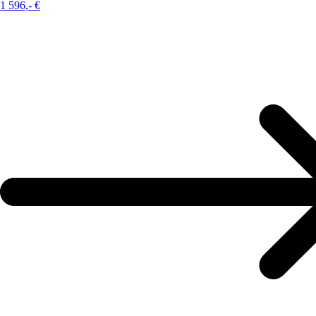
1 596,-
€