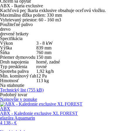
Chcem sa opýtať
ABX - Ikaria exclusive
Kachľová pec Ikaria exklusive obsahuje oceľovú vložku.
Maximálna dĺžka polien: 330 mm
Vyhrievaný priestor: 60 - 160 m3
Použiteľné palivo
drevo
drevené brikety
Špecifikácia
Výkon
3 - 8
kW
Výška
839
mm
Šírka
760
mm
Priemer dymovodu
150
mm
Druh napojenia
horné, zadné
Typ presklenia
rovné
Spotreba paliva
1,92
kg/h
Min. komínový ťah
12
Pa
Hmotnosť
113
kg
Na stiahnutie
Technický list
(755 kB)
Podobný tovar
Najnovšie v ponuke
ABX
ABX - Kaledonie exclusive XL FOREST
glazúra Aquamarin
4 138,-
€