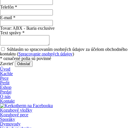
Telefón
*
E-mail
*
Tovar:
ABX - Ikaria exclusive
Text správy
*
Súhlasím so spracovaním osobných údajov za účelom obchodného
kontaktu (
Spracovanie osobných údajov
)
*
označené polia sú povinné
Zavrieť
Odoslať
Úvod
Kachle
Pece
Perlit
Eshop
Predaj
O nás
Kontakt
Kozubové vložky
Kozubové pece
Sporáky
Dymovody