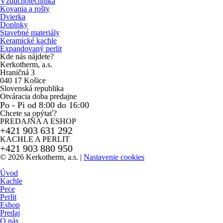
Vzduchotechnika
Kovania a rošty
Dvierka
Doplnky
Stavebné materiály
Keramické kachle
Expandovaný perlit
Kde nás nájdete?
Kerkotherm, a.s.
Hraničná 3
040 17 Košice
Slovenská republika
Otváracia doba predajne
Po - Pi od 8:00 do 16:00
Chcete sa opýtať?
PREDAJŇA A ESHOP
+421 903 631 292
KACHLE A PERLIT
+421 903 880 950
© 2026 Kerkotherm, a.s.
|
Nastavenie cookies
Úvod
Kachle
Pece
Perlit
Eshop
Predaj
O nás