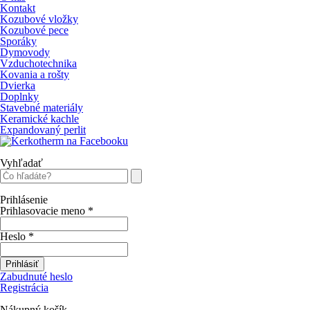
Kontakt
Kozubové vložky
Kozubové pece
Sporáky
Dymovody
Vzduchotechnika
Kovania a rošty
Dvierka
Doplnky
Stavebné materiály
Keramické kachle
Expandovaný perlit
Vyhľadať
Prihlásenie
Prihlasovacie meno
*
Heslo
*
Prihlásiť
Zabudnuté heslo
Registrácia
Nákupný košík