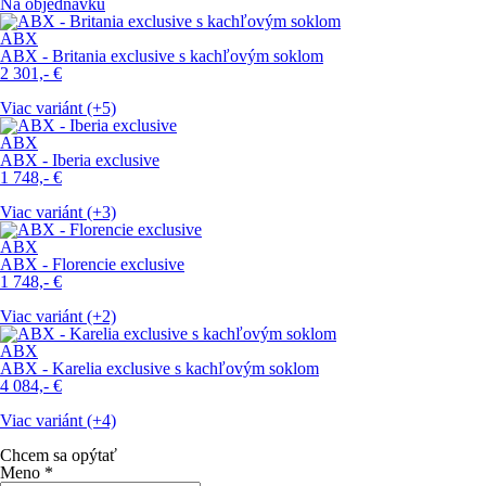
Na objednávku
ABX
ABX - Britania exclusive s kachľovým soklom
2 301,-
€
Viac variánt (+5)
ABX
ABX - Iberia exclusive
1 748,-
€
Viac variánt (+3)
ABX
ABX - Florencie exclusive
1 748,-
€
Viac variánt (+2)
ABX
ABX - Karelia exclusive s kachľovým soklom
4 084,-
€
Viac variánt (+4)
Chcem sa opýtať
Meno
*