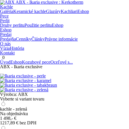
Kachle
Galéria
Keramické kachle
Glazúry
Kachliari
Eshop
Pece
Perlit
Druhy perlitu
Použitie perlitu
Eshop
Eshop
Predaj
Predajňa
Cenníky
Články
Právne informácie
O nás
Vízia
História
Kontakt
0
Úvod
Eshop
Kozubové pece
Oceľové s...
ABX - Ikaria exclusive
Výrobca:
ABX
Vyberte si variant tovaru
kachle - zelená
Na objednávku
1 498,-
€
1217,89 € bez DPH