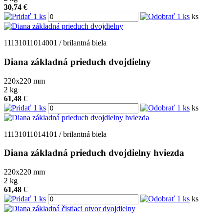
30,74
€
ks
11131011014001 / brilantná biela
Diana základná prieduch dvojdielny
220x220
mm
2
kg
61,48
€
ks
11131011014101 / brilantná biela
Diana základná prieduch dvojdielny hviezda
220x220
mm
2
kg
61,48
€
ks