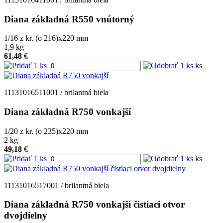
Diana základná R550 vnútorný
1/16 z kr. (o 216)x220
mm
1,9
kg
61,48
€
ks
11131016511001 / brilantná biela
Diana základná R750 vonkajší
1/20 z kr. (o 235)x220
mm
2
kg
49,18
€
ks
11131016517001 / brilantná biela
Diana základná R750 vonkajší čistiaci otvor
dvojdielny