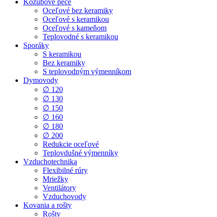
Kozubové pece
Oceľové bez keramiky
Oceľové s keramikou
Oceľové s kameňom
Teplovodné s keramikou
Sporáky
S keramikou
Bez keramiky
S teplovodným výmenníkom
Dymovody
∅ 120
∅ 130
∅ 150
∅ 160
∅ 180
∅ 200
Redukcie oceľové
Teplovdušné výmenníky
Vzduchotechnika
Flexibilné rúry
Mriežky
Ventilátory
Vzduchovody
Kovania a rošty
Rošty