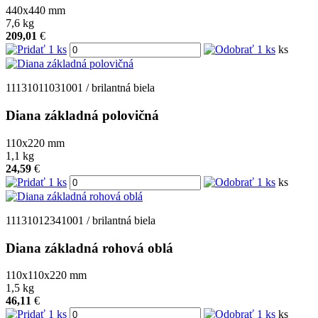
440x440
mm
7,6
kg
209,01
€
ks
11131011031001 / brilantná biela
Diana základná polovičná
110x220
mm
1,1
kg
24,59
€
ks
11131012341001 / brilantná biela
Diana základná rohová oblá
110x110x220
mm
1,5
kg
46,11
€
ks