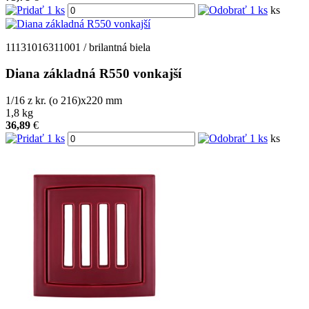
ks
11131016311001 / brilantná biela
Diana základná R550 vonkajší
1/16 z kr. (o 216)x220
mm
1,8
kg
36,89
€
ks