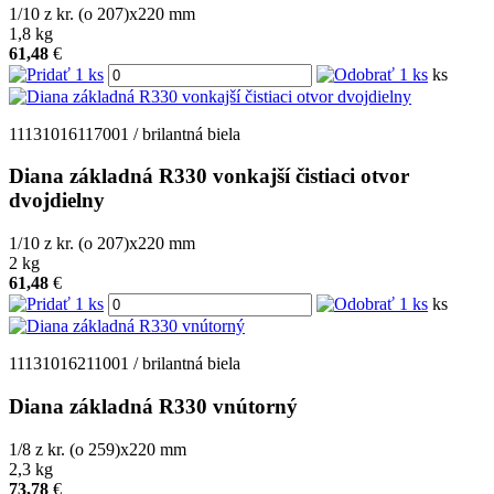
1/10 z kr. (o 207)x220
mm
1,8
kg
61,48
€
ks
11131016117001 / brilantná biela
Diana základná R330 vonkajší čistiaci otvor
dvojdielny
1/10 z kr. (o 207)x220
mm
2
kg
61,48
€
ks
11131016211001 / brilantná biela
Diana základná R330 vnútorný
1/8 z kr. (o 259)x220
mm
2,3
kg
73,78
€