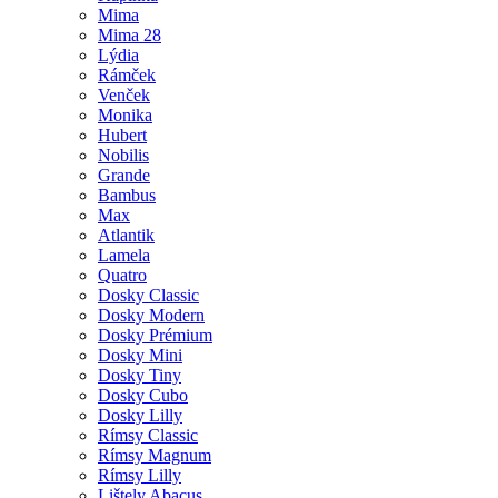
Mima
Mima 28
Lýdia
Rámček
Venček
Monika
Hubert
Nobilis
Grande
Bambus
Max
Atlantik
Lamela
Quatro
Dosky Classic
Dosky Modern
Dosky Prémium
Dosky Mini
Dosky Tiny
Dosky Cubo
Dosky Lilly
Rímsy Classic
Rímsy Magnum
Rímsy Lilly
Lištely Abacus