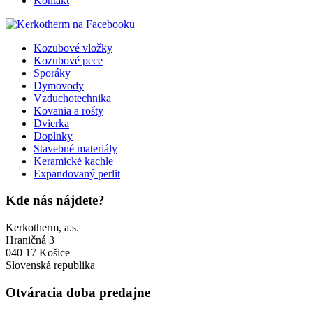
Kontakt
Kozubové vložky
Kozubové pece
Sporáky
Dymovody
Vzduchotechnika
Kovania a rošty
Dvierka
Doplnky
Stavebné materiály
Keramické kachle
Expandovaný perlit
Kde nás nájdete?
Kerkotherm, a.s.
Hraničná 3
040 17 Košice
Slovenská republika
Otváracia doba predajne