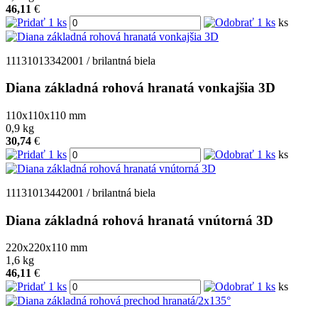
46,11
€
ks
11131013342001 / brilantná biela
Diana základná rohová hranatá vonkajšia 3D
110x110x110
mm
0,9
kg
30,74
€
ks
11131013442001 / brilantná biela
Diana základná rohová hranatá vnútorná 3D
220x220x110
mm
1,6
kg
46,11
€
ks