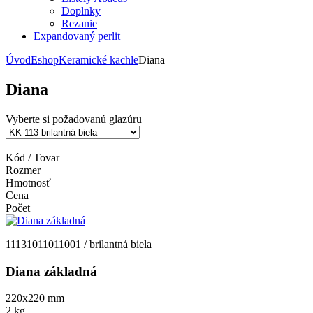
Doplnky
Rezanie
Expandovaný perlit
Úvod
Eshop
Keramické kachle
Diana
Diana
Vyberte si požadovanú glazúru
Kód / Tovar
Rozmer
Hmotnosť
Cena
Počet
11131011011001 / brilantná biela
Diana základná
220x220
mm
2
kg