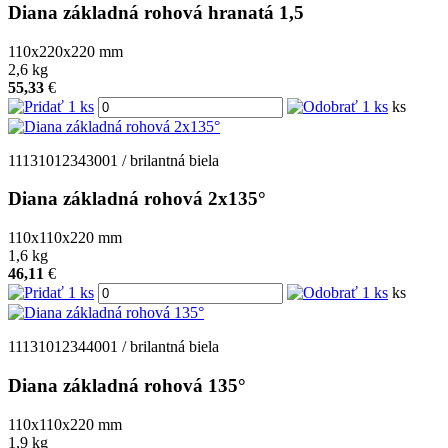
Diana základná rohová hranatá 1,5
110x220x220
mm
2,6
kg
55,33
€
ks
11131012343001 / brilantná biela
Diana základná rohová 2x135°
110x110x220
mm
1,6
kg
46,11
€
ks
11131012344001 / brilantná biela
Diana základná rohová 135°
110x110x220
mm
1,9
kg