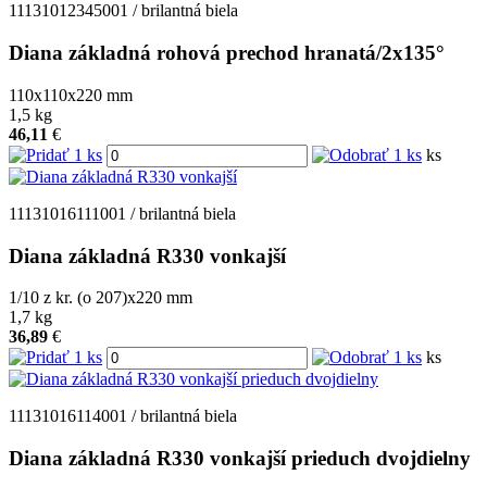
11131012345001 / brilantná biela
Diana základná rohová prechod hranatá/2x135°
110x110x220
mm
1,5
kg
46,11
€
ks
11131016111001 / brilantná biela
Diana základná R330 vonkajší
1/10 z kr. (o 207)x220
mm
1,7
kg
36,89
€
ks
11131016114001 / brilantná biela
Diana základná R330 vonkajší prieduch dvojdielny