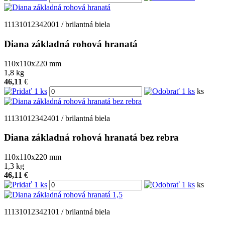
11131012342001 / brilantná biela
Diana základná rohová hranatá
110x110x220
mm
1,8
kg
46,11
€
ks
11131012342401 / brilantná biela
Diana základná rohová hranatá bez rebra
110x110x220
mm
1,3
kg
46,11
€
ks
11131012342101 / brilantná biela