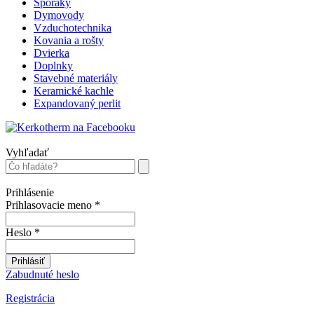
Sporáky
Dymovody
Vzduchotechnika
Kovania a rošty
Dvierka
Doplnky
Stavebné materiály
Keramické kachle
Expandovaný perlit
Vyhľadať
Prihlásenie
Prihlasovacie meno
*
Heslo
*
Prihlásiť
Zabudnuté heslo
Registrácia