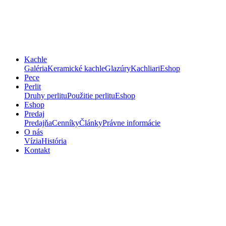
Kachle
Galéria
Keramické kachle
Glazúry
Kachliari
Eshop
Pece
Perlit
Druhy perlitu
Použitie perlitu
Eshop
Eshop
Predaj
Predajňa
Cenníky
Články
Právne informácie
O nás
Vízia
História
Kontakt