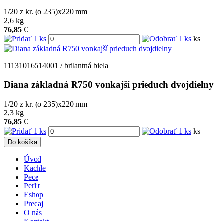
1/20 z kr. (o 235)x220
mm
2,6
kg
76,85
€
ks
11131016514001 / brilantná biela
Diana základná R750 vonkajší prieduch dvojdielny
1/20 z kr. (o 235)x220
mm
2,3
kg
76,85
€
ks
Do košíka
Úvod
Kachle
Pece
Perlit
Eshop
Predaj
O nás