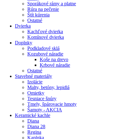
Sporákové rámy a platne
Rúra na pečenie
Štít kúrenia
Ostatné
Dvierka
Kachľové dvierka
Komínové dvierka
Doplnky
Podkladové sklá
Kozubové náradie
Koše na drevo
Krbové náradie
Ostatné
Stavebné materiály
Izolácie
Malty, betóny, lepidlá
Omietky
Tesniace šnúry
Tmely, špárovacie hmoty
Šamoty - AKCIA
Keramické kachle
Diana
Diana 28
Regina
Kaplnka