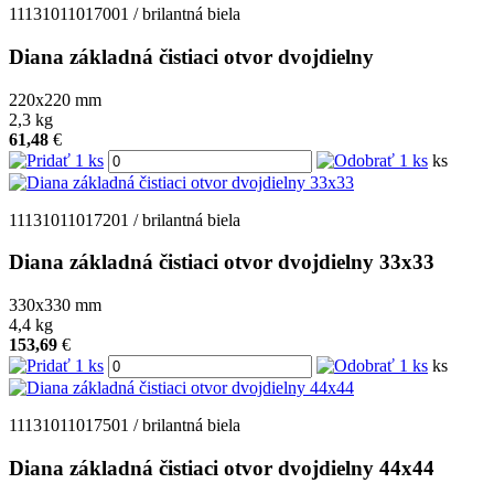
11131011017001 / brilantná biela
Diana základná čistiaci otvor dvojdielny
220x220
mm
2,3
kg
61,48
€
ks
11131011017201 / brilantná biela
Diana základná čistiaci otvor dvojdielny 33x33
330x330
mm
4,4
kg
153,69
€
ks
11131011017501 / brilantná biela
Diana základná čistiaci otvor dvojdielny 44x44