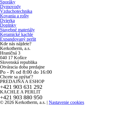
Sporáky
Dymovody
Vzduchotechnika
Kovania a rošty
Dvierka
Doplnky
Stavebné materiály
Keramické kachle
Expandovaný perlit
Kde nás nájdete?
Kerkotherm, a.s.
Hraničná 3
040 17 Košice
Slovenská republika
Otváracia doba predajne
Po - Pi od 8:00 do 16:00
Chcete sa opýtať?
PREDAJŇA A ESHOP
+421 903 631 292
KACHLE A PERLIT
+421 903 880 950
© 2026 Kerkotherm, a.s.
|
Nastavenie cookies