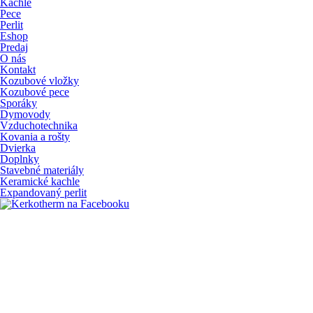
Kachle
Pece
Perlit
Eshop
Predaj
O nás
Kontakt
Kozubové vložky
Kozubové pece
Sporáky
Dymovody
Vzduchotechnika
Kovania a rošty
Dvierka
Doplnky
Stavebné materiály
Keramické kachle
Expandovaný perlit