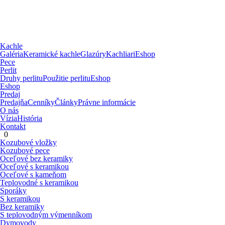
Kachle
Galéria
Keramické kachle
Glazúry
Kachliari
Eshop
Pece
Perlit
Druhy perlitu
Použitie perlitu
Eshop
Eshop
Predaj
Predajňa
Cenníky
Články
Právne informácie
O nás
Vízia
História
Kontakt
0
Kozubové vložky
Kozubové pece
Oceľové bez keramiky
Oceľové s keramikou
Oceľové s kameňom
Teplovodné s keramikou
Sporáky
S keramikou
Bez keramiky
S teplovodným výmenníkom
Dymovody