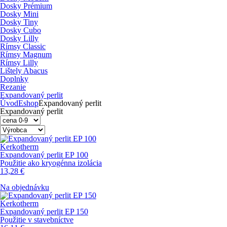
Dosky Prémium
Dosky Mini
Dosky Tiny
Dosky Cubo
Dosky Lilly
Rímsy Classic
Rímsy Magnum
Rímsy Lilly
Lištely Abacus
Doplnky
Rezanie
Expandovaný perlit
Úvod
Eshop
Expandovaný perlit
Expandovaný perlit
Kerkotherm
Expandovaný perlit EP 100
Použitie ako kryogénna izolácia
13,28
€
Na objednávku
Kerkotherm
Expandovaný perlit EP 150
Použitie v stavebníctve