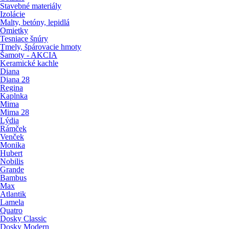
Stavebné materiály
Izolácie
Malty, betóny, lepidlá
Omietky
Tesniace šnúry
Tmely, špárovacie hmoty
Šamoty - AKCIA
Keramické kachle
Diana
Diana 28
Regina
Kaplnka
Mima
Mima 28
Lýdia
Rámček
Venček
Monika
Hubert
Nobilis
Grande
Bambus
Max
Atlantik
Lamela
Quatro
Dosky Classic
Dosky Modern