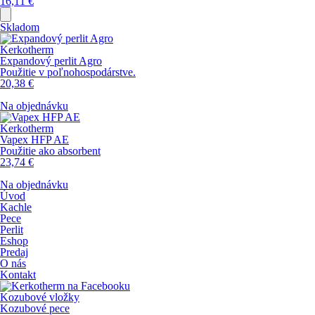
16,11
€
Skladom
Kerkotherm
Expandový perlit Agro
Použitie v poľnohospodárstve.
20,38
€
Na objednávku
Kerkotherm
Vapex HFP AE
Použitie ako absorbent
23,74
€
Na objednávku
Úvod
Kachle
Pece
Perlit
Eshop
Predaj
O nás
Kontakt
Kozubové vložky
Kozubové pece