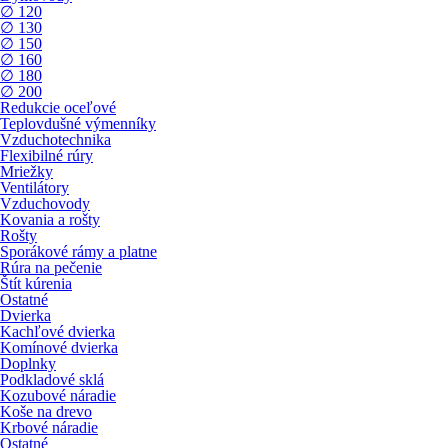
∅ 120
∅ 130
∅ 150
∅ 160
∅ 180
∅ 200
Redukcie oceľové
Teplovdušné výmenníky
Vzduchotechnika
Flexibilné rúry
Mriežky
Ventilátory
Vzduchovody
Kovania a rošty
Rošty
Sporákové rámy a platne
Rúra na pečenie
Štít kúrenia
Ostatné
Dvierka
Kachľové dvierka
Komínové dvierka
Doplnky
Podkladové sklá
Kozubové náradie
Koše na drevo
Krbové náradie
Ostatné