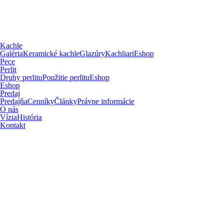
Kachle
Galéria
Keramické kachle
Glazúry
Kachliari
Eshop
Pece
Perlit
Druhy perlitu
Použitie perlitu
Eshop
Eshop
Predaj
Predajňa
Cenníky
Články
Právne informácie
O nás
Vízia
História
Kontakt