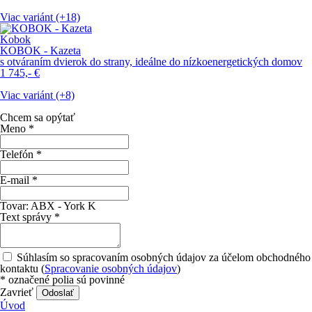
Viac variánt (+18)
Kobok
KOBOK - Kazeta
s otváraním dvierok do strany, ideálne do nízkoenergetických domov
1 745,-
€
Viac variánt (+8)
Chcem sa opýtať
Meno
*
Telefón
*
E-mail
*
Tovar:
ABX - York K
Text správy
*
Súhlasím so spracovaním osobných údajov za účelom obchodného
kontaktu (
Spracovanie osobných údajov
)
*
označené polia sú povinné
Zavrieť
Odoslať
Úvod