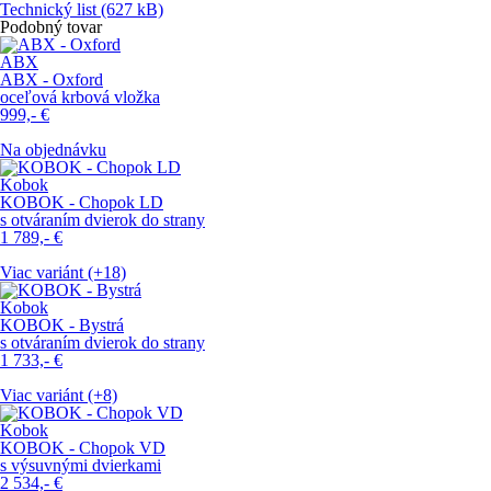
Technický list
(627 kB)
Podobný tovar
ABX
ABX - Oxford
oceľová krbová vložka
999,-
€
Na objednávku
Kobok
KOBOK - Chopok LD
s otváraním dvierok do strany
1 789,-
€
Viac variánt (+18)
Kobok
KOBOK - Bystrá
s otváraním dvierok do strany
1 733,-
€
Viac variánt (+8)
Kobok
KOBOK - Chopok VD
s výsuvnými dvierkami
2 534,-
€