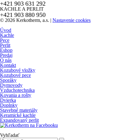
+421 903 631 292
KACHLE A PERLIT
+421 903 880 950
© 2026 Kerkotherm, a.s.
|
Nastavenie cookies
Úvod
Kachle
Pece
Perlit
Eshop
Predaj
O nás
Kontakt
Kozubové vložky
Kozubové pece
Sporáky
Dymovody
Vzduchotechnika
Kovania a rošty
Dvierka
Doplnky
Stavebné materiály
Keramické kachle
Expandovaný perlit
Vyhľadať