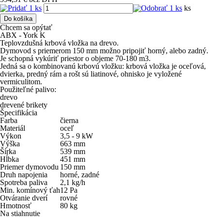
ks
Do košíka
Chcem sa opýtať
ABX - York K
Teplovzdušná krbová vložka na drevo.
Dymovod s priemerom 150 mm možno pripojiť horný, alebo zadný.
Je schopná vykúriť priestor o objeme 70-180 m3.
Jedná sa o kombinovanú krbovú vložku: krbová vložka je oceľová,
dvierka, predný rám a rošt sú liatinové, ohnisko je vyložené
vermiculitom.
Použiteľné palivo:
drevo
drevené brikety
Špecifikácia
Farba
čierna
Materiál
oceľ
Výkon
3,5 - 9
kW
Výška
663
mm
Šírka
539
mm
Hĺbka
451
mm
Priemer dymovodu
150
mm
Druh napojenia
horné, zadné
Spotreba paliva
2,1
kg/h
Min. komínový ťah
12
Pa
Otváranie dverí
rovné
Hmotnosť
80
kg
Na stiahnutie