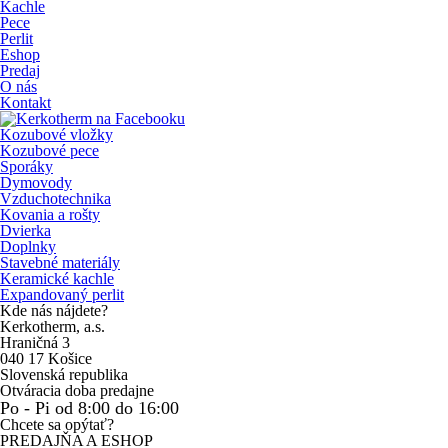
Kachle
Pece
Perlit
Eshop
Predaj
O nás
Kontakt
Kozubové vložky
Kozubové pece
Sporáky
Dymovody
Vzduchotechnika
Kovania a rošty
Dvierka
Doplnky
Stavebné materiály
Keramické kachle
Expandovaný perlit
Kde nás nájdete?
Kerkotherm, a.s.
Hraničná 3
040 17 Košice
Slovenská republika
Otváracia doba predajne
Po - Pi od 8:00 do 16:00
Chcete sa opýtať?
PREDAJŇA A ESHOP