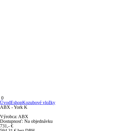
0
Úvod
Eshop
Kozubové vložky
ABX - York K
Výrobca:
ABX
Dostupnosť:
Na objednávku
731,-
€
594,31
€
bez DPH