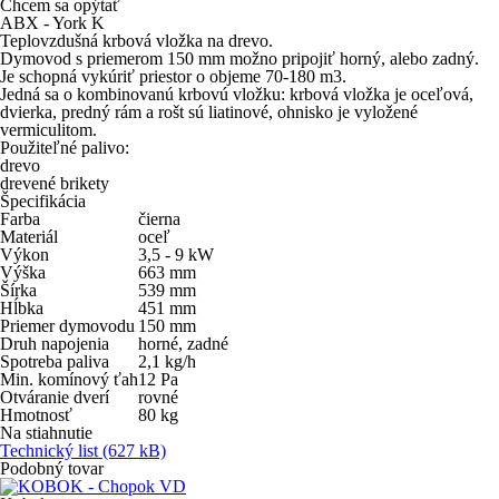
Chcem sa opýtať
ABX - York K
Teplovzdušná krbová vložka na drevo.
Dymovod s priemerom 150 mm možno pripojiť horný, alebo zadný.
Je schopná vykúriť priestor o objeme 70-180 m3.
Jedná sa o kombinovanú krbovú vložku: krbová vložka je oceľová,
dvierka, predný rám a rošt sú liatinové, ohnisko je vyložené
vermiculitom.
Použiteľné palivo:
drevo
drevené brikety
Špecifikácia
Farba
čierna
Materiál
oceľ
Výkon
3,5 - 9
kW
Výška
663
mm
Šírka
539
mm
Hĺbka
451
mm
Priemer dymovodu
150
mm
Druh napojenia
horné, zadné
Spotreba paliva
2,1
kg/h
Min. komínový ťah
12
Pa
Otváranie dverí
rovné
Hmotnosť
80
kg
Na stiahnutie
Technický list
(627 kB)
Podobný tovar