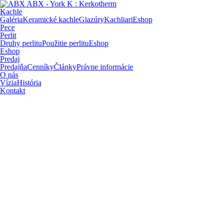
Kachle
Galéria
Keramické kachle
Glazúry
Kachliari
Eshop
Pece
Perlit
Druhy perlitu
Použitie perlitu
Eshop
Eshop
Predaj
Predajňa
Cenníky
Články
Právne informácie
O nás
Vízia
História
Kontakt