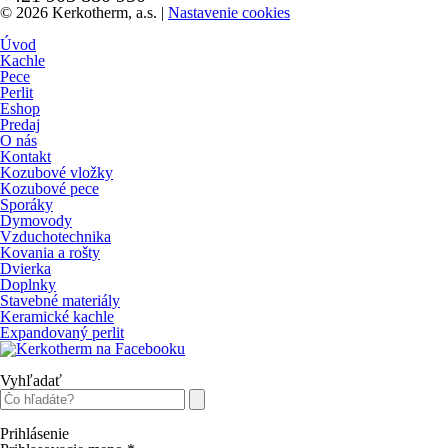
© 2026 Kerkotherm, a.s.
|
Nastavenie cookies
Úvod
Kachle
Pece
Perlit
Eshop
Predaj
O nás
Kontakt
Kozubové vložky
Kozubové pece
Sporáky
Dymovody
Vzduchotechnika
Kovania a rošty
Dvierka
Doplnky
Stavebné materiály
Keramické kachle
Expandovaný perlit
Vyhľadať
Prihlásenie