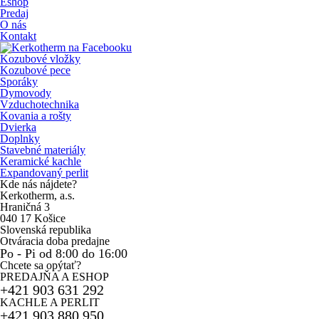
Eshop
Predaj
O nás
Kontakt
Kozubové vložky
Kozubové pece
Sporáky
Dymovody
Vzduchotechnika
Kovania a rošty
Dvierka
Doplnky
Stavebné materiály
Keramické kachle
Expandovaný perlit
Kde nás nájdete?
Kerkotherm, a.s.
Hraničná 3
040 17 Košice
Slovenská republika
Otváracia doba predajne
Po - Pi od 8:00 do 16:00
Chcete sa opýtať?
PREDAJŇA A ESHOP
+421 903 631 292
KACHLE A PERLIT
+421 903 880 950