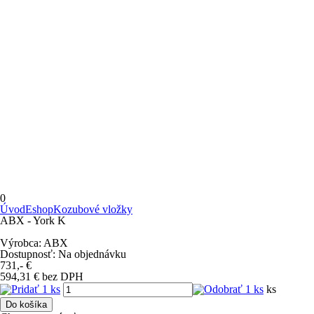
0
Úvod
Eshop
Kozubové vložky
ABX - York K
Výrobca:
ABX
Dostupnosť:
Na objednávku
731,-
€
594,31
€
bez DPH
ks
Do košíka