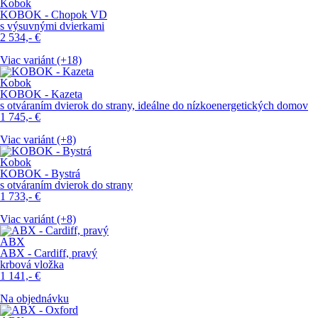
Kobok
KOBOK - Chopok VD
s výsuvnými dvierkami
2 534,-
€
Viac variánt (+18)
Kobok
KOBOK - Kazeta
s otváraním dvierok do strany, ideálne do nízkoenergetických domov
1 745,-
€
Viac variánt (+8)
Kobok
KOBOK - Bystrá
s otváraním dvierok do strany
1 733,-
€
Viac variánt (+8)
ABX
ABX - Cardiff, pravý
krbová vložka
1 141,-
€
Na objednávku