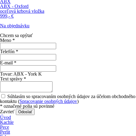
ABX
ABX - Oxford
oceľová krbová vložka
999,-
€
Na objednávku
Chcem sa opýtať
Meno
*
Telefón
*
E-mail
*
Tovar:
ABX - York K
Text správy
*
Súhlasím so spracovaním osobných údajov za účelom obchodného
kontaktu (
Spracovanie osobných údajov
)
*
označené polia sú povinné
Zavrieť
Odoslať
Úvod
Kachle
Pece
Perlit