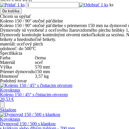
ks
Do košíka
Chcem sa opýtať
Koleno 150 / 90° otočné päťdielne
Koleno 150 / 90° otočné päťdielne s priemerom 150 mm na dymovod 
Dymovody sú vyrobené z oceľového žiaruvzdorného plechu hrúbky 1,5 
Dymovody kontrolujte kontrolnými otvormi niekoľkokrát za sezónu. Na 
brikety a hnedouhoľné brikety.
materiál: oceľový plech
odolnosť: do 500°C
Špecifikácia
Farba
čierna
Materiál
oceľ
Výška
570
mm
Priemer dymovodu
150
mm
Hmotnosť
3,57
kg
Podobný tovar
Kovokraus
Koleno 150 / 45° s čistiacim otvorom
20,53
€
Skladom
Kovokraus
Dymovod 150 / 500 s klapkou
s krátkym alebo dlhým tiahlom - 700 mm