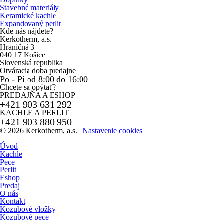
Stavebné materiály
Keramické kachle
Expandovaný perlit
Kde nás nájdete?
Kerkotherm, a.s.
Hraničná 3
040 17 Košice
Slovenská republika
Otváracia doba predajne
Po - Pi od 8:00 do 16:00
Chcete sa opýtať?
PREDAJŇA A ESHOP
+421 903 631 292
KACHLE A PERLIT
+421 903 880 950
© 2026 Kerkotherm, a.s.
|
Nastavenie cookies
Úvod
Kachle
Pece
Perlit
Eshop
Predaj
O nás
Kontakt
Kozubové vložky
Kozubové pece