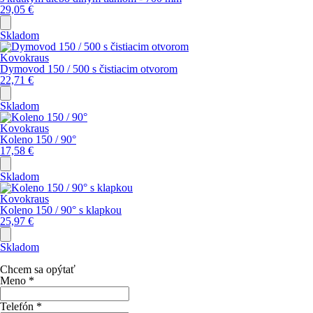
29,05
€
Skladom
Kovokraus
Dymovod 150 / 500 s čistiacim otvorom
22,71
€
Skladom
Kovokraus
Koleno 150 / 90°
17,58
€
Skladom
Kovokraus
Koleno 150 / 90° s klapkou
25,97
€
Skladom
Chcem sa opýtať
Meno
*
Telefón
*