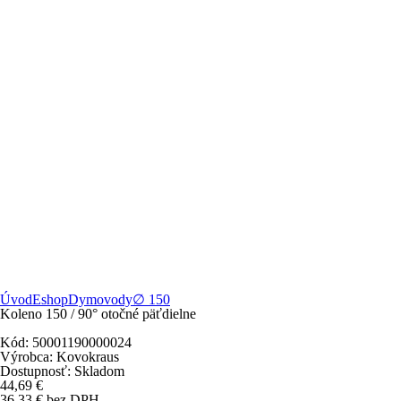
Úvod
Eshop
Dymovody
∅ 150
Koleno 150 / 90° otočné päťdielne
Kód:
50001190000024
Výrobca:
Kovokraus
Dostupnosť:
Skladom
44,69
€
36,33
€
bez DPH