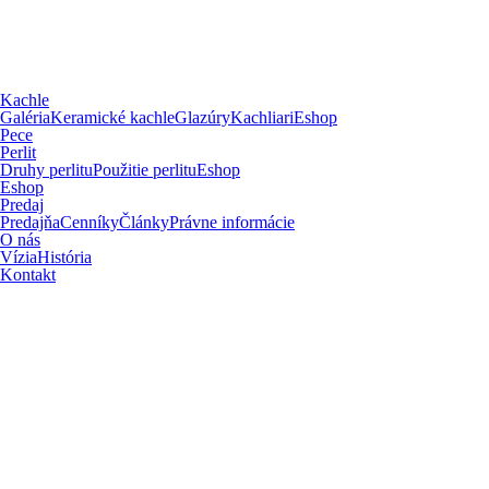
Kachle
Galéria
Keramické kachle
Glazúry
Kachliari
Eshop
Pece
Perlit
Druhy perlitu
Použitie perlitu
Eshop
Eshop
Predaj
Predajňa
Cenníky
Články
Právne informácie
O nás
Vízia
História
Kontakt