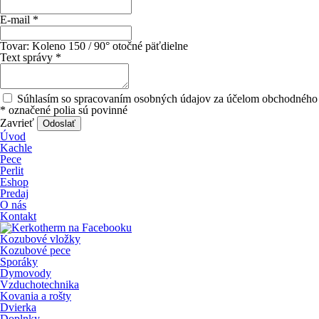
E-mail
*
Tovar:
Koleno 150 / 90° otočné päťdielne
Text správy
*
Súhlasím so spracovaním osobných údajov za účelom obchodného 
*
označené polia sú povinné
Zavrieť
Odoslať
Úvod
Kachle
Pece
Perlit
Eshop
Predaj
O nás
Kontakt
Kozubové vložky
Kozubové pece
Sporáky
Dymovody
Vzduchotechnika
Kovania a rošty
Dvierka
Doplnky