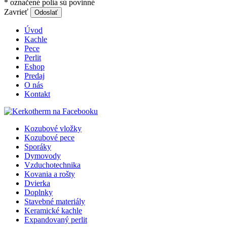
*
označené polia sú povinné
Zavrieť
Odoslať
Úvod
Kachle
Pece
Perlit
Eshop
Predaj
O nás
Kontakt
Kozubové vložky
Kozubové pece
Sporáky
Dymovody
Vzduchotechnika
Kovania a rošty
Dvierka
Doplnky
Stavebné materiály
Keramické kachle
Expandovaný perlit