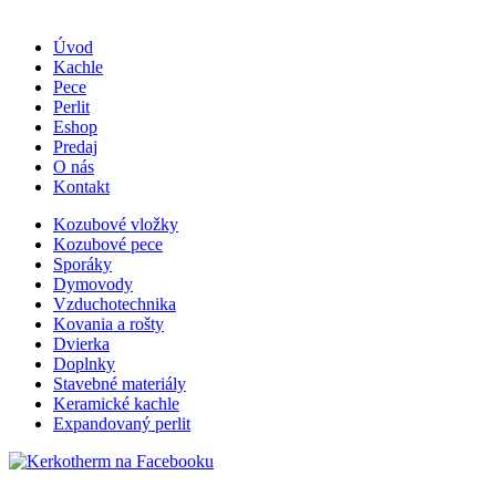
Úvod
Kachle
Pece
Perlit
Eshop
Predaj
O nás
Kontakt
Kozubové vložky
Kozubové pece
Sporáky
Dymovody
Vzduchotechnika
Kovania a rošty
Dvierka
Doplnky
Stavebné materiály
Keramické kachle
Expandovaný perlit