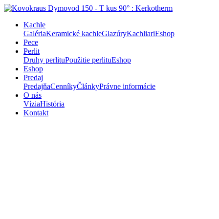
Kachle
Galéria
Keramické kachle
Glazúry
Kachliari
Eshop
Pece
Perlit
Druhy perlitu
Použitie perlitu
Eshop
Eshop
Predaj
Predajňa
Cenníky
Články
Právne informácie
O nás
Vízia
História
Kontakt