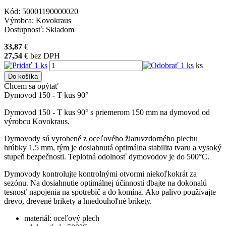
Kód:
50001190000020
Výrobca:
Kovokraus
Dostupnosť:
Skladom
33,87
€
27,54
€
bez DPH
ks
Do košíka
Chcem sa opýtať
Dymovod 150 - T kus 90°
Dymovod 150 - T kus 90° s priemerom 150 mm na dymovod od
výrobcu Kovokraus.
Dymovody sú vyrobené z oceľového žiaruvzdorného plechu
hrúbky 1,5 mm, tým je dosiahnutá optimálna stabilita tvaru a vysoký
stupeň bezpečnosti. Teplotná odolnosť dymovodov je do 500°C.
Dymovody kontrolujte kontrolnými otvormi niekoľkokrát za
sezónu. Na dosiahnutie optimálnej účinnosti dbajte na dokonalú
tesnosť napojenia na spotrebič a do komína. Ako palivo používajte
drevo, drevené brikety a hnedouhoľné brikety.
materiál: oceľový plech