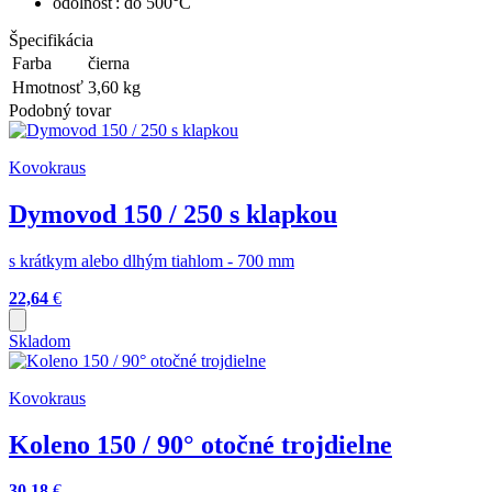
odolnosť: do 500°C
Špecifikácia
Farba
čierna
Hmotnosť
3,60
kg
Podobný tovar
Kovokraus
Dymovod 150 / 250 s klapkou
s krátkym alebo dlhým tiahlom - 700 mm
22,64
€
Skladom
Kovokraus
Koleno 150 / 90° otočné trojdielne
30,18
€