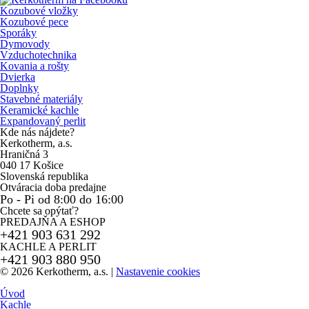
Kozubové vložky
Kozubové pece
Sporáky
Dymovody
Vzduchotechnika
Kovania a rošty
Dvierka
Doplnky
Stavebné materiály
Keramické kachle
Expandovaný perlit
Kde nás nájdete?
Kerkotherm, a.s.
Hraničná 3
040 17 Košice
Slovenská republika
Otváracia doba predajne
Po - Pi od 8:00 do 16:00
Chcete sa opýtať?
PREDAJŇA A ESHOP
+421 903 631 292
KACHLE A PERLIT
+421 903 880 950
© 2026 Kerkotherm, a.s.
|
Nastavenie cookies
Úvod
Kachle