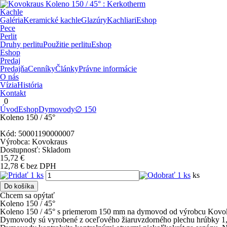
Kachle
Galéria
Keramické kachle
Glazúry
Kachliari
Eshop
Pece
Perlit
Druhy perlitu
Použitie perlitu
Eshop
Eshop
Predaj
Predajňa
Cenníky
Články
Právne informácie
O nás
Vízia
História
Kontakt
0
Úvod
Eshop
Dymovody
∅ 150
Koleno 150 / 45°
Kód:
50001190000007
Výrobca:
Kovokraus
Dostupnosť:
Skladom
15,72
€
12,78
€
bez DPH
ks
Do košíka
Chcem sa opýtať
Koleno 150 / 45°
Koleno 150 / 45° s priemerom 150 mm na dymovod od výrobcu Kovo
Dymovody sú vyrobené z oceľového žiaruvzdorného plechu hrúbky 1,5 