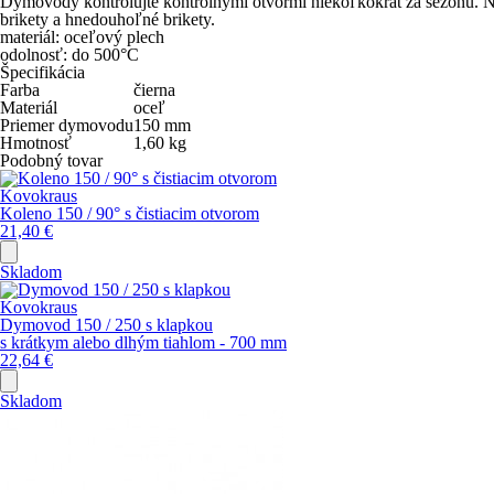
Dymovody kontrolujte kontrolnými otvormi niekoľkokrát za sezónu. Na 
brikety a hnedouhoľné brikety.
materiál: oceľový plech
odolnosť: do 500°C
Špecifikácia
Farba
čierna
Materiál
oceľ
Priemer dymovodu
150
mm
Hmotnosť
1,60
kg
Podobný tovar
Kovokraus
Koleno 150 / 90° s čistiacim otvorom
21,40
€
Skladom
Kovokraus
Dymovod 150 / 250 s klapkou
s krátkym alebo dlhým tiahlom - 700 mm
22,64
€
Skladom