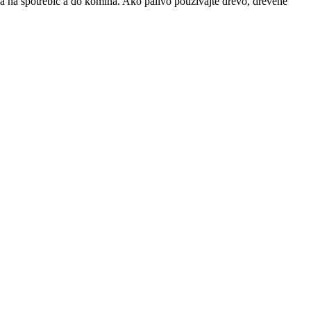
a na spotrebič a do komína. Ako palivo používajte drevo, drevené