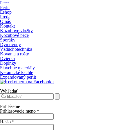
Pece
Perlit
Eshop
Predaj
O nás
Kontakt
Kozubové vložky
Kozubové pece
Sporáky
Dymovody
Vzduchotechnika
Kovania a rošty
Dvierka
Doplnky
Stavebné materiály
Keramické kachle
Expandovaný perlit
Vyhľadať
Prihlásenie
Prihlasovacie meno
*
Heslo
*