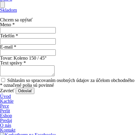
Skladom
Chcem sa opýtať
Meno
*
Telefón
*
E-mail
*
Tovar:
Koleno 150 / 45°
Text správy
*
Súhlasím so spracovaním osobných údajov za účelom obchodného 
*
označené polia sú povinné
Zavrieť
Odoslať
Úvod
Kachle
Pece
Perlit
Eshop
Predaj
O nás
Kontakt