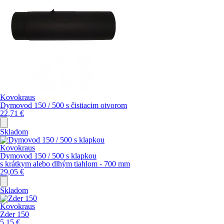
Kovokraus
Dymovod 150 / 500 s čistiacim otvorom
22,71
€
Skladom
Kovokraus
Dymovod 150 / 500 s klapkou
s krátkym alebo dlhým tiahlom - 700 mm
29,05
€
Skladom
Kovokraus
Zder 150
5,15
€