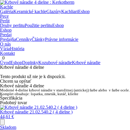
Kachle
Galéria
Keramické kachle
Glazúry
Kachliari
Eshop
Pece
Perlit
Druhy perlitu
Použitie perlitu
Eshop
Eshop
Predaj
Predajňa
Cenníky
Články
Právne informácie
O nás
Vízia
História
Kontakt
0
Úvod
Eshop
Doplnky
Kozubové náradie
Krbové náradie
Krbové náradie 4 dielne
Tento produkt už nie je k dispozícii.
Chcem sa opýtať
Krbové náradie 4 dielne
Moderné 4-dielne
krbové náradie
v starožitnej (antickej) farbe alebo v farbe ocele.
Komplet obsahuje: lopatka, zmeták, kutáč, kliešte
Špecifikácia
Podobný tovar
Krbové náradie 21.02.540.2 ( 4 dielne )
44,61
€
Skladom