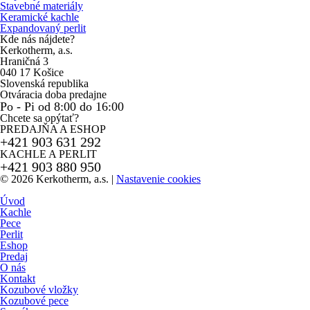
Stavebné materiály
Keramické kachle
Expandovaný perlit
Kde nás nájdete?
Kerkotherm, a.s.
Hraničná 3
040 17 Košice
Slovenská republika
Otváracia doba predajne
Po - Pi od 8:00 do 16:00
Chcete sa opýtať?
PREDAJŇA A ESHOP
+421 903 631 292
KACHLE A PERLIT
+421 903 880 950
© 2026 Kerkotherm, a.s.
|
Nastavenie cookies
Úvod
Kachle
Pece
Perlit
Eshop
Predaj
O nás
Kontakt
Kozubové vložky
Kozubové pece