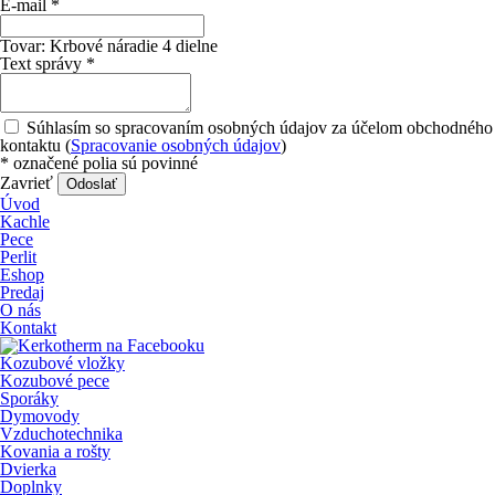
E-mail
*
Tovar:
Krbové náradie 4 dielne
Text správy
*
Súhlasím so spracovaním osobných údajov za účelom obchodného
kontaktu (
Spracovanie osobných údajov
)
*
označené polia sú povinné
Zavrieť
Odoslať
Úvod
Kachle
Pece
Perlit
Eshop
Predaj
O nás
Kontakt
Kozubové vložky
Kozubové pece
Sporáky
Dymovody
Vzduchotechnika
Kovania a rošty
Dvierka
Doplnky