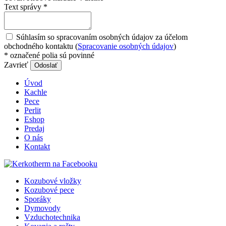
Text správy
*
Súhlasím so spracovaním osobných údajov za účelom
obchodného kontaktu (
Spracovanie osobných údajov
)
*
označené polia sú povinné
Zavrieť
Odoslať
Úvod
Kachle
Pece
Perlit
Eshop
Predaj
O nás
Kontakt
Kozubové vložky
Kozubové pece
Sporáky
Dymovody
Vzduchotechnika