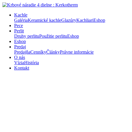
Kachle
Galéria
Keramické kachle
Glazúry
Kachliari
Eshop
Pece
Perlit
Druhy perlitu
Použitie perlitu
Eshop
Eshop
Predaj
Predajňa
Cenníky
Články
Právne informácie
O nás
Vízia
História
Kontakt