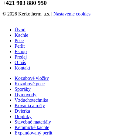
+421 903 880 950
© 2026 Kerkotherm, a.s.
|
Nastavenie cookies
Úvod
Kachle
Pece
Perlit
Eshop
Predaj
O nás
Kontakt
Kozubové vložky
Kozubové pece
Sporáky
Dymovody
Vzduchotechnika
Kovania a rošty
Dvierka
Doplnky
Stavebné materiály
Keramické kachle
Expandovaný perlit