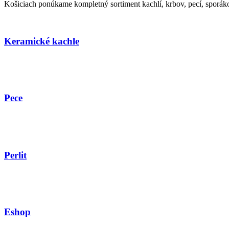
Košiciach ponúkame kompletný sortiment kachlí, krbov, pecí, sporáko
Keramické kachle
Pece
Perlit
Eshop