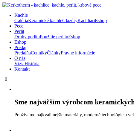
Kachle
Galéria
Keramické kachle
Glazúry
Kachliari
Eshop
Pece
Perlit
Druhy perlitu
Použitie perlitu
Eshop
Eshop
Predaj
Predajňa
Cenníky
Články
Právne informácie
O nás
Vízia
História
Kontakt
0
Sme najväčším výrobcom keramických 
Používame najkvalitnejšie materiály, moderné technológie a veľ