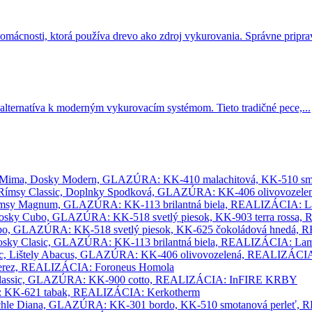
omácnosti, ktorá používa drevo ako zdroj vykurovania. Správne priprav
alternatíva k moderným vykurovacím systémom. Tieto tradičné pece,...