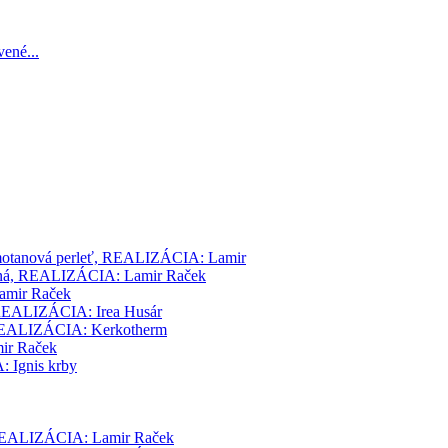
ené...