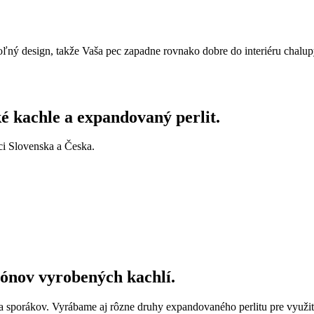
ľný design, takže Vaša pec zapadne rovnako dobre do interiéru chalup
é kachle a expandovaný perlit.
i Slovenska a Česka.
iónov vyrobených kachlí.
a sporákov. Vyrábame aj rôzne druhy expandovaného perlitu pre využitie