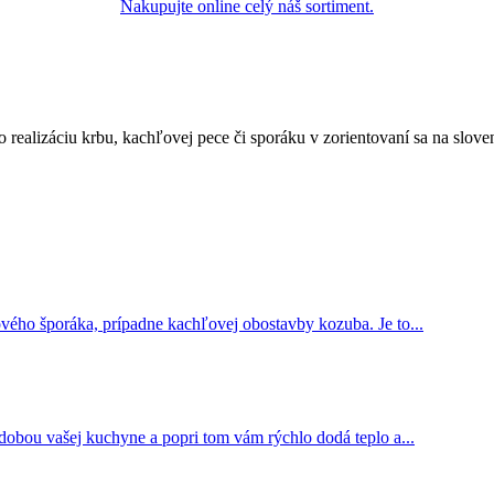
Nakupujte online celý náš sortiment.
 realizáciu krbu, kachľovej pece či sporáku v zorientovaní sa na slov
ého šporáka, prípadne kachľovej obostavby kozuba. Je to...
bou vašej kuchyne a popri tom vám rýchlo dodá teplo a...