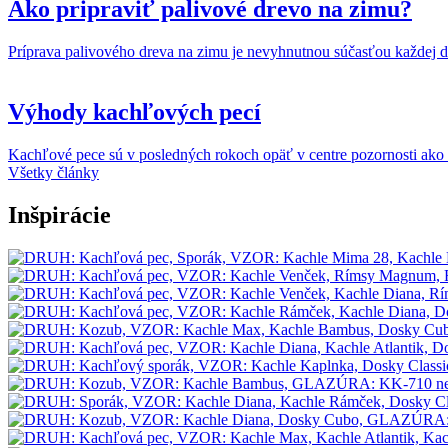
Ako pripraviť palivové drevo na zimu?
Príprava palivového dreva na zimu je nevyhnutnou súčasťou každej d
Výhody kachľových pecí
Kachľové pece sú v posledných rokoch opäť v centre pozornosti ako 
Všetky články
Inšpirácie