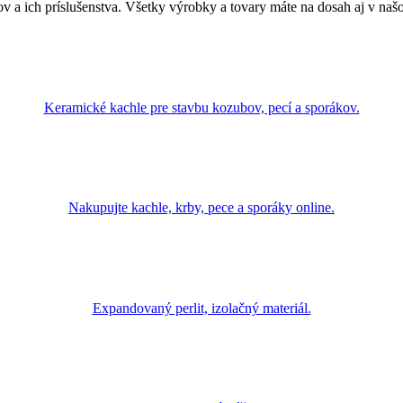
v a ich príslušenstva. Všetky výrobky a tovary máte na dosah aj v na
Keramické kachle pre stavbu kozubov, pecí a sporákov.
Nakupujte kachle, krby, pece a sporáky online.
Expandovaný perlit, izolačný materiál.