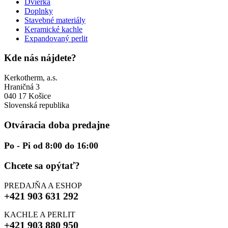
Dvierka
Doplnky
Stavebné materiály
Keramické kachle
Expandovaný perlit
Kde nás nájdete?
Kerkotherm, a.s.
Hraničná 3
040 17 Košice
Slovenská republika
Otváracia doba predajne
Po - Pi od 8:00 do 16:00
Chcete sa opýtať?
PREDAJŇA A ESHOP
+421 903 631 292
KACHLE A PERLIT
+421 903 880 950