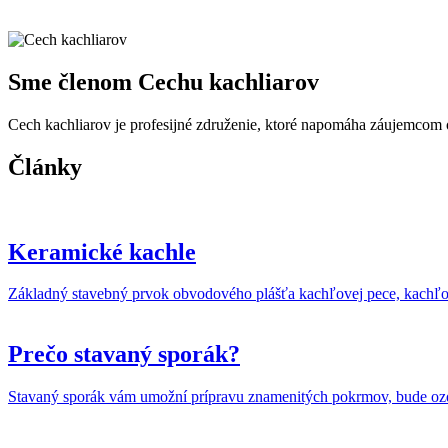
Sme členom Cechu kachliarov
Cech kachliarov je profesijné združenie, ktoré napomáha záujemcom o
Články
Keramické kachle
Základný stavebný prvok obvodového plášťa kachľovej pece, kachľov
Prečo stavaný sporák?
Stavaný sporák vám umožní prípravu znamenitých pokrmov, bude ozdo