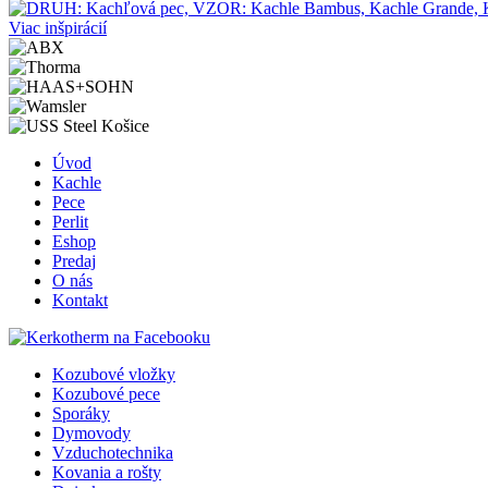
Viac inšpirácií
Úvod
Kachle
Pece
Perlit
Eshop
Predaj
O nás
Kontakt
Kozubové vložky
Kozubové pece
Sporáky
Dymovody
Vzduchotechnika
Kovania a rošty