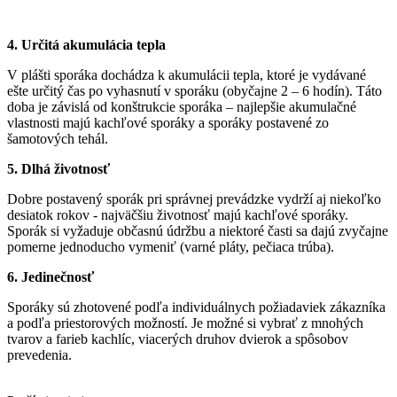
4. Určitá akumulácia tepla
V plášti sporáka dochádza k akumulácii tepla, ktoré je vydávané
ešte určitý čas po vyhasnutí v sporáku (obyčajne 2 – 6 hodín). Táto
doba je závislá od konštrukcie sporáka – najlepšie akumulačné
vlastnosti majú kachľové sporáky a sporáky postavené zo
šamotových tehál.
5. Dlhá životnosť
Dobre postavený sporák pri správnej prevádzke vydrží aj niekoľko
desiatok rokov - najväčšiu životnosť majú kachľové sporáky.
Sporák si vyžaduje občasnú údržbu a niektoré časti sa dajú zvyčajne
pomerne jednoducho vymeniť (varné pláty, pečiaca trúba).
6. Jedinečnosť
Sporáky sú zhotovené podľa individuálnych požiadaviek zákazníka
a podľa priestorových možností. Je možné si vybrať z mnohých
tvarov a farieb kachlíc, viacerých druhov dvierok a spôsobov
prevedenia.