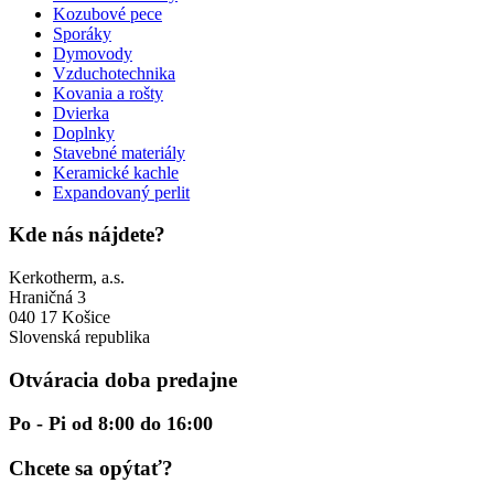
Kozubové pece
Sporáky
Dymovody
Vzduchotechnika
Kovania a rošty
Dvierka
Doplnky
Stavebné materiály
Keramické kachle
Expandovaný perlit
Kde nás nájdete?
Kerkotherm, a.s.
Hraničná 3
040 17 Košice
Slovenská republika
Otváracia doba predajne
Po - Pi od 8:00 do 16:00
Chcete sa opýtať?