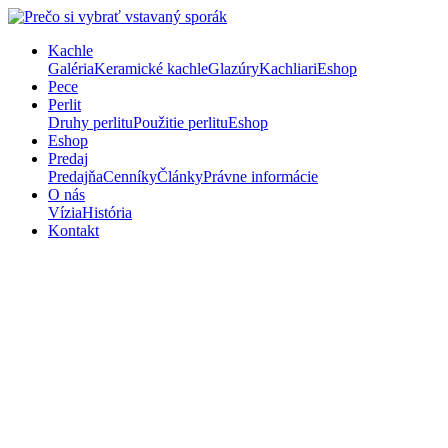
Kachle
Galéria
Keramické kachle
Glazúry
Kachliari
Eshop
Pece
Perlit
Druhy perlitu
Použitie perlitu
Eshop
Eshop
Predaj
Predajňa
Cenníky
Články
Právne informácie
O nás
Vízia
História
Kontakt