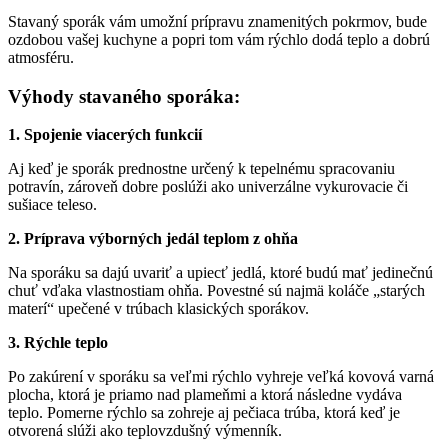
Stavaný sporák vám umožní prípravu znamenitých pokrmov, bude
ozdobou vašej kuchyne a popri tom vám rýchlo dodá teplo a dobrú
atmosféru.
Výhody stavaného sporáka:
1. Spojenie viacerých funkcií
Aj keď je sporák prednostne určený k tepelnému spracovaniu
potravín, zároveň dobre poslúži ako univerzálne vykurovacie či
sušiace teleso.
2. Príprava výborných jedál teplom z ohňa
Na sporáku sa dajú uvariť a upiecť jedlá, ktoré budú mať jedinečnú
chuť vďaka vlastnostiam ohňa. Povestné sú najmä koláče „starých
materí“ upečené v trúbach klasických sporákov.
3. Rýchle teplo
Po zakúrení v sporáku sa veľmi rýchlo vyhreje veľká kovová varná
plocha, ktorá je priamo nad plameňmi a ktorá následne vydáva
teplo. Pomerne rýchlo sa zohreje aj pečiaca trúba, ktorá keď je
otvorená slúži ako teplovzdušný výmenník.