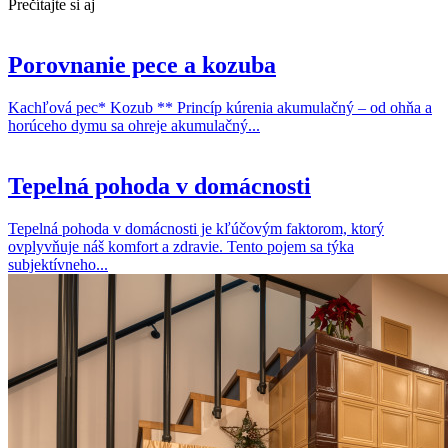
Prečítajte si aj
Porovnanie pece a kozuba
Kachľová pec* Kozub ** Princíp kúrenia akumulačný – od ohňa a
horúceho dymu sa ohreje akumulačný...
Tepelná pohoda v domácnosti
Tepelná pohoda v domácnosti je kľúčovým faktorom, ktorý
ovplyvňuje náš komfort a zdravie. Tento pojem sa týka
subjektívneho...