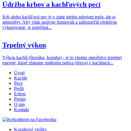
Údržba krbov a kachľových pecí
Krb alebo kachľová pec je v zime nielen zdrojom tepla, ale aj
atmosféry. Aby však správne fungovali a zabezpečili efektívne
vykurovanie, je potrebná...
Tepelný výkon
Výkon kachlí (šporáka, kozuba) - je to vlastne množstvo tepelnej
energie, ktoré získame spálením paliva (dreva) v kachliach...
Úvod
Kachle
Pece
Perlit
Eshop
Predaj
O nás
Kontakt
Kozubové vložky