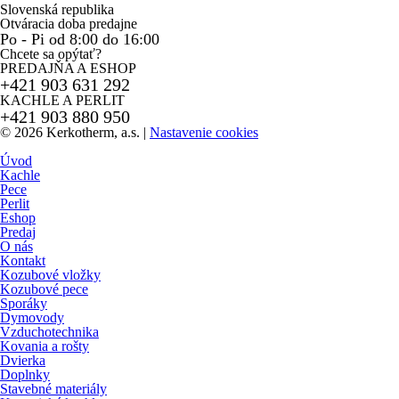
Slovenská republika
Otváracia doba predajne
Po - Pi od 8:00 do 16:00
Chcete sa opýtať?
PREDAJŇA A ESHOP
+421 903 631 292
KACHLE A PERLIT
+421 903 880 950
© 2026 Kerkotherm, a.s.
|
Nastavenie cookies
Úvod
Kachle
Pece
Perlit
Eshop
Predaj
O nás
Kontakt
Kozubové vložky
Kozubové pece
Sporáky
Dymovody
Vzduchotechnika
Kovania a rošty
Dvierka
Doplnky
Stavebné materiály