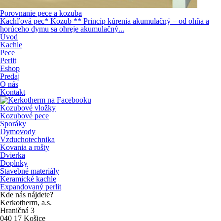
Porovnanie pece a kozuba
Kachľová pec* Kozub ** Princíp kúrenia akumulačný – od ohňa a
horúceho dymu sa ohreje akumulačný...
Úvod
Kachle
Pece
Perlit
Eshop
Predaj
O nás
Kontakt
Kozubové vložky
Kozubové pece
Sporáky
Dymovody
Vzduchotechnika
Kovania a rošty
Dvierka
Doplnky
Stavebné materiály
Keramické kachle
Expandovaný perlit
Kde nás nájdete?
Kerkotherm, a.s.
Hraničná 3
040 17 Košice