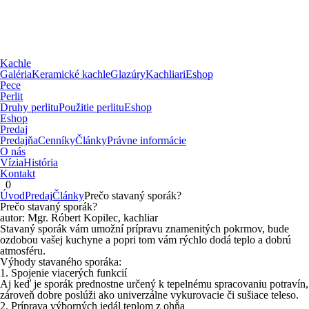
Kachle
Galéria
Keramické kachle
Glazúry
Kachliari
Eshop
Pece
Perlit
Druhy perlitu
Použitie perlitu
Eshop
Eshop
Predaj
Predajňa
Cenníky
Články
Právne informácie
O nás
Vízia
História
Kontakt
0
Úvod
Predaj
Články
Prečo stavaný sporák?
Prečo stavaný sporák?
autor: Mgr. Róbert Kopilec, kachliar
Stavaný sporák vám umožní prípravu znamenitých pokrmov, bude
ozdobou vašej kuchyne a popri tom vám rýchlo dodá teplo a dobrú
atmosféru.
Výhody stavaného sporáka:
1. Spojenie viacerých funkcií
Aj keď je sporák prednostne určený k tepelnému spracovaniu potravín,
zároveň dobre poslúži ako univerzálne vykurovacie či sušiace teleso.
2. Príprava výborných jedál teplom z ohňa