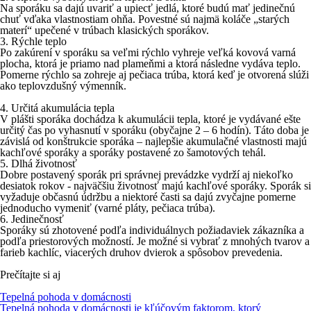
Na sporáku sa dajú uvariť a upiecť jedlá, ktoré budú mať jedinečnú
chuť vďaka vlastnostiam ohňa. Povestné sú najmä koláče „starých
materí“ upečené v trúbach klasických sporákov.
3. Rýchle teplo
Po zakúrení v sporáku sa veľmi rýchlo vyhreje veľká kovová varná
plocha, ktorá je priamo nad plameňmi a ktorá následne vydáva teplo.
Pomerne rýchlo sa zohreje aj pečiaca trúba, ktorá keď je otvorená slúži
ako teplovzdušný výmenník.
4. Určitá akumulácia tepla
V plášti sporáka dochádza k akumulácii tepla, ktoré je vydávané ešte
určitý čas po vyhasnutí v sporáku (obyčajne 2 – 6 hodín). Táto doba je
závislá od konštrukcie sporáka – najlepšie akumulačné vlastnosti majú
kachľové sporáky a sporáky postavené zo šamotových tehál.
5. Dlhá životnosť
Dobre postavený sporák pri správnej prevádzke vydrží aj niekoľko
desiatok rokov - najväčšiu životnosť majú kachľové sporáky. Sporák si
vyžaduje občasnú údržbu a niektoré časti sa dajú zvyčajne pomerne
jednoducho vymeniť (varné pláty, pečiaca trúba).
6. Jedinečnosť
Sporáky sú zhotovené podľa individuálnych požiadaviek zákazníka a
podľa priestorových možností. Je možné si vybrať z mnohých tvarov a
farieb kachlíc, viacerých druhov dvierok a spôsobov prevedenia.
Prečítajte si aj
Tepelná pohoda v domácnosti
Tepelná pohoda v domácnosti je kľúčovým faktorom, ktorý