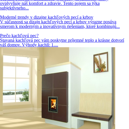
ovplyvňuje náš komfort a zdravie. Tento pojem sa týka
subjektívneho...
Moderné trendy v dizajne kachľových pecí a krbov
V súčasnosti sa dizajn kachľových pecí a krbov výrazne posúva
smerom k moderným a inovatívnym riešeniam, ktoré kombinujú...
Prečo kachľovú pec?
Stavaná kachľová pec vám poskytne príjemné teplo a krásne dotvorí
váš domov. Výhody kachlí: 1....