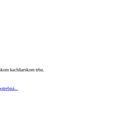
nskom kachliarskom trhu.
otrebná...