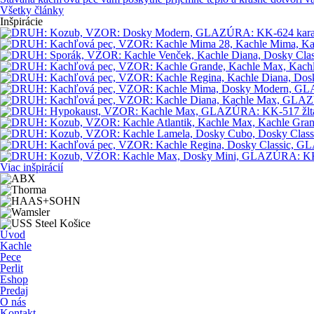
Všetky články
Inšpirácie
Viac inšpirácií
Úvod
Kachle
Pece
Perlit
Eshop
Predaj
O nás
Kontakt