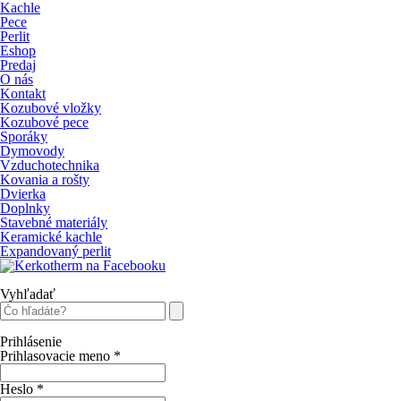
Kachle
Pece
Perlit
Eshop
Predaj
O nás
Kontakt
Kozubové vložky
Kozubové pece
Sporáky
Dymovody
Vzduchotechnika
Kovania a rošty
Dvierka
Doplnky
Stavebné materiály
Keramické kachle
Expandovaný perlit
Vyhľadať
Prihlásenie
Prihlasovacie meno
*
Heslo
*