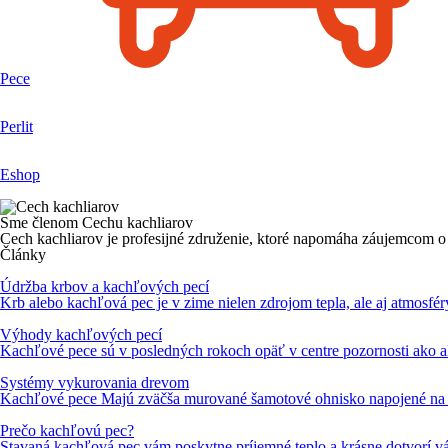
Pece
Perlit
Eshop
Sme členom Cechu kachliarov
Cech kachliarov je profesijné združenie, ktoré napomáha záujemcom o 
Články
Údržba krbov a kachľových pecí
Krb alebo kachľová pec je v zime nielen zdrojom tepla, ale aj atmosfér
Výhody kachľových pecí
Kachľové pece sú v posledných rokoch opäť v centre pozornosti ako a
Systémy vykurovania drevom
Kachľové pece Majú zväčša murované šamotové ohnisko napojené na š
Prečo kachľovú pec?
Stavaná kachľová pec vám poskytne príjemné teplo a krásne dotvorí vá