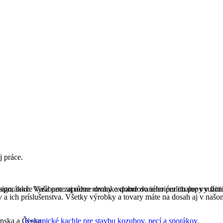
j práce.
ign, takže Vaša pec zapadne rovnako dobre do interiéru chalupy v hor
sporákov. Vyrábame aj rôzne druhy expandovaného perlitu pre využitie 
 a ich príslušenstva. Všetky výrobky a tovary máte na dosah aj v našo
nska a Česka.
Keramické kachle pre stavbu kozubov, pecí a sporákov.