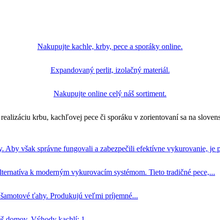
Nakupujte kachle, krby, pece a sporáky online.
Expandovaný perlit, izolačný materiál.
Nakupujte online celý náš sortiment.
realizáciu krbu, kachľovej pece či sporáku v zorientovaní sa na slove
y. Aby však správne fungovali a zabezpečili efektívne vykurovanie, je p
lternatíva k moderným vykurovacím systémom. Tieto tradičné pece,...
amotové ťahy. Produkujú veľmi príjemné...
š domov. Výhody kachlí: 1....