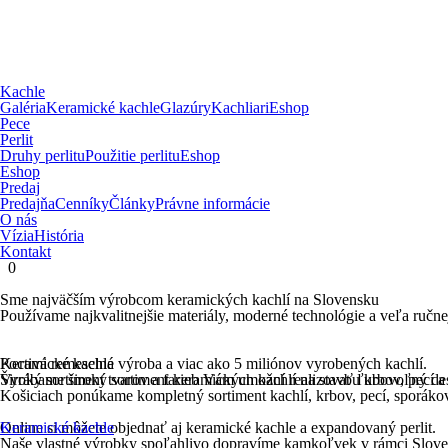
Kachle
Galéria
Keramické kachle
Glazúry
Kachliari
Eshop
Pece
Perlit
Druhy perlitu
Použitie perlitu
Eshop
Eshop
Predaj
Predajňa
Cenníky
Články
Právne informácie
O nás
Vízia
História
Kontakt
0
Sme najväčším výrobcom keramických kachlí na Slovensku
Používame najkvalitnejšie materiály, moderné technológie a veľa ručne
Keramické kachle
Poctivá remeselná výroba a viac ako 5 miliónov vyrobených kachlí.
Široký sortiment tvarov a farieb Vám umožní realizovať ľubovoľný des
Vyrábame široký sortiment keramických kachlí na stavbu krbov, pecí a 
Košiciach ponúkame kompletný sortiment kachlí, krbov, pecí, sporákov
Online si môžete objednať aj keramické kachle a expandovaný perlit.
Keramické kachle
Naše vlastné výrobky spoľahlivo dopravíme kamkoľvek v rámci Slove