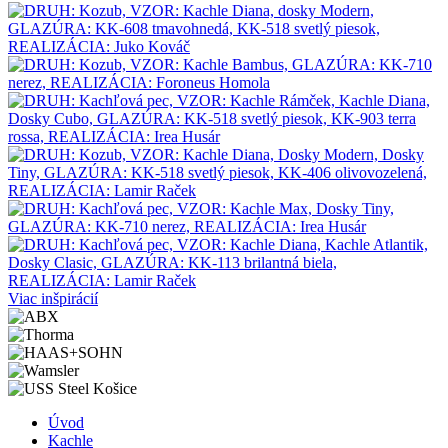
Viac inšpirácií
Úvod
Kachle