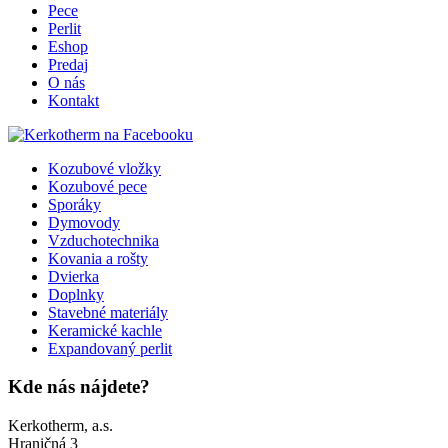
Pece
Perlit
Eshop
Predaj
O nás
Kontakt
Kozubové vložky
Kozubové pece
Sporáky
Dymovody
Vzduchotechnika
Kovania a rošty
Dvierka
Doplnky
Stavebné materiály
Keramické kachle
Expandovaný perlit
Kde nás nájdete?
Kerkotherm, a.s.
Hraničná 3