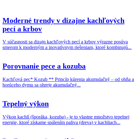
Moderné trendy v dizajne kachľových
pecí a krbov
V súčasnosti sa dizajn kachľových pecí a krbov výrazne posúva
smerom k moderným a inovatívnym riešeniam, ktoré kombinujú...
Porovnanie pece a kozuba
Kachľová pec* Kozub ** Princíp kúrenia akumulačný – od ohňa a
horúceho dymu sa ohreje akumulačný...
Tepelný výkon
Výkon kachlí (šporáka, kozuba) - je to vlastne množstvo tepelnej
energie, ktoré získame spálením paliva (dreva) v kachliach...