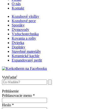
O nás
Kontakt
Kozubové vložky
Kozubové pece
Sporáky
Dymovody
Vzduchotechnika
Kovania a rošty
Dvierka
Doplnky
Stavebné materiály
Keramické kachle
Expandovaný perlit
Vyhľadať
Prihlásenie
Prihlasovacie meno
*
Heslo
*