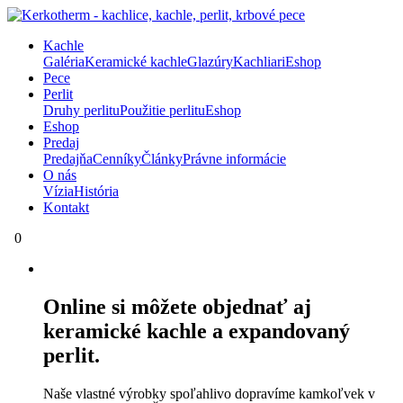
Kachle
Galéria
Keramické kachle
Glazúry
Kachliari
Eshop
Pece
Perlit
Druhy perlitu
Použitie perlitu
Eshop
Eshop
Predaj
Predajňa
Cenníky
Články
Právne informácie
O nás
Vízia
História
Kontakt
0
Online si môžete objednať aj
keramické kachle a expandovaný
perlit.
Naše vlastné výrobky spoľahlivo dopravíme kamkoľvek v