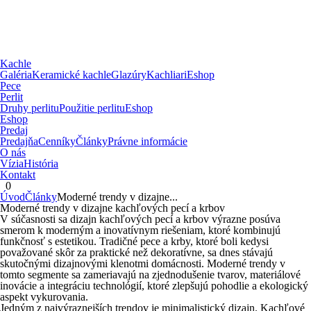
Kachle
Galéria
Keramické kachle
Glazúry
Kachliari
Eshop
Pece
Perlit
Druhy perlitu
Použitie perlitu
Eshop
Eshop
Predaj
Predajňa
Cenníky
Články
Právne informácie
O nás
Vízia
História
Kontakt
0
Úvod
Články
Moderné trendy v dizajne...
Moderné trendy v dizajne kachľových pecí a krbov
V súčasnosti sa dizajn kachľových pecí a krbov výrazne posúva
smerom k moderným a inovatívnym riešeniam, ktoré kombinujú
funkčnosť s estetikou. Tradičné pece a krby, ktoré boli kedysi
považované skôr za praktické než dekoratívne, sa dnes stávajú
skutočnými dizajnovými klenotmi domácnosti. Moderné trendy v
tomto segmente sa zameriavajú na zjednodušenie tvarov, materiálové
inovácie a integráciu technológií, ktoré zlepšujú pohodlie a ekologický
aspekt vykurovania.
Jedným z najvýraznejších trendov je minimalistický dizajn. Kachľové