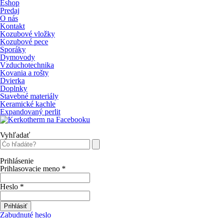
Eshop
Predaj
O nás
Kontakt
Kozubové vložky
Kozubové pece
Sporáky
Dymovody
Vzduchotechnika
Kovania a rošty
Dvierka
Doplnky
Stavebné materiály
Keramické kachle
Expandovaný perlit
Vyhľadať
Prihlásenie
Prihlasovacie meno
*
Heslo
*
Prihlásiť
Zabudnuté heslo