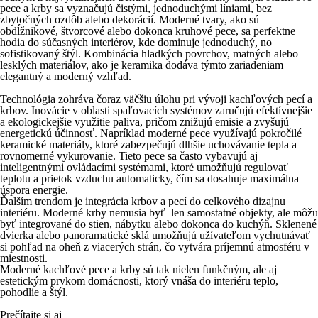
pece a krby sa vyznačujú čistými, jednoduchými líniami, bez
zbytočných ozdôb alebo dekorácií. Moderné tvary, ako sú
obdĺžnikové, štvorcové alebo dokonca kruhové pece, sa perfektne
hodia do súčasných interiérov, kde dominuje jednoduchý, no
sofistikovaný štýl. Kombinácia hladkých povrchov, matných alebo
lesklých materiálov, ako je keramika dodáva týmto zariadeniam
elegantný a moderný vzhľad.
Technológia zohráva čoraz väčšiu úlohu pri vývoji kachľových pecí a
krbov. Inovácie v oblasti spaľovacích systémov zaručujú efektívnejšie
a ekologickejšie využitie paliva, pričom znižujú emisie a zvyšujú
energetickú účinnosť. Napríklad moderné pece využívajú pokročilé
keramické materiály, ktoré zabezpečujú dlhšie uchovávanie tepla a
rovnomerné vykurovanie. Tieto pece sa často vybavujú aj
inteligentnými ovládacími systémami, ktoré umožňujú regulovať
teplotu a prietok vzduchu automaticky, čím sa dosahuje maximálna
úspora energie.
Ďalším trendom je integrácia krbov a pecí do celkového dizajnu
interiéru. Moderné krby nemusia byť len samostatné objekty, ale môžu
byť integrované do stien, nábytku alebo dokonca do kuchýň. Sklenené
dvierka alebo panoramatické sklá umožňujú užívateľom vychutnávať
si pohľad na oheň z viacerých strán, čo vytvára príjemnú atmosféru v
miestnosti.
Moderné kachľové pece a krby sú tak nielen funkčným, ale aj
estetickým prvkom domácnosti, ktorý vnáša do interiéru teplo,
pohodlie a štýl.
Prečítajte si aj