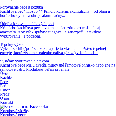
Porovnanie pece a kozuba
Kachľová pec* Kozub ** Princíp kúrenia akumulačný – od ohňa a
horúceho dymu sa ohreje akumulačný...
Údržba krbov a kachľových pecí
Krb alebo kachľová pec je v zime nielen zdrojom tepla, ale aj
atmosféry. Aby však správne fungovali a zabezpečili efektívne
vykurovanie, je potrebná...
Tepelný výkon
Výkon kachlí (šporáka, kozuba) - je to vlastne množstvo tepelnej
energie, ktoré získame spálením paliva (dreva) v kachliach...
Systémy vykurovania drevom
Kachľové pece Majú zväčša murované šamotové ohnisko napojené na
šamotové ťahy. Produkujú veľmi príjemné...
Úvod
Kachle
Pece
Perlit
Eshop
Predaj
O nás
Kontakt
Kozubové vložky
Kozubové pece