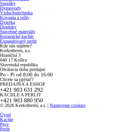
Sporáky
Dymovody
Vzduchotechnika
Kovania a rošty
Dvierka
Doplnky
Stavebné materiály
Keramické kachle
Expandovaný perlit
Kde nás nájdete?
Kerkotherm, a.s.
Hraničná 3
040 17 Košice
Slovenská republika
Otváracia doba predajne
Po - Pi od 8:00 do 16:00
Chcete sa opýtať?
PREDAJŇA A ESHOP
+421 903 631 292
KACHLE A PERLIT
+421 903 880 950
© 2026 Kerkotherm, a.s.
|
Nastavenie cookies
Úvod
Kachle
Pece
Perlit