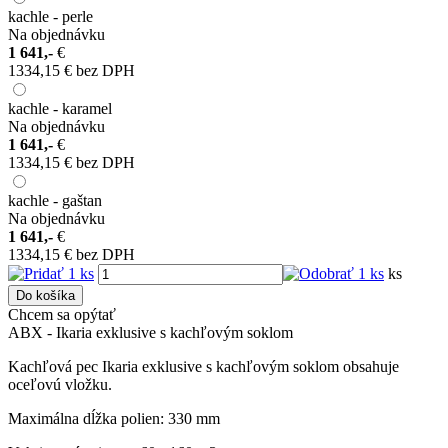
kachle - perle
Na objednávku
1 641,-
€
1334,15 € bez DPH
kachle - karamel
Na objednávku
1 641,-
€
1334,15 € bez DPH
kachle - gaštan
Na objednávku
1 641,-
€
1334,15 € bez DPH
ks
Do košíka
Chcem sa opýtať
ABX - Ikaria exklusive s kachľovým soklom
Kachľová pec Ikaria exklusive s kachľovým soklom obsahuje
oceľovú vložku.
Maximálna dĺžka polien: 330 mm