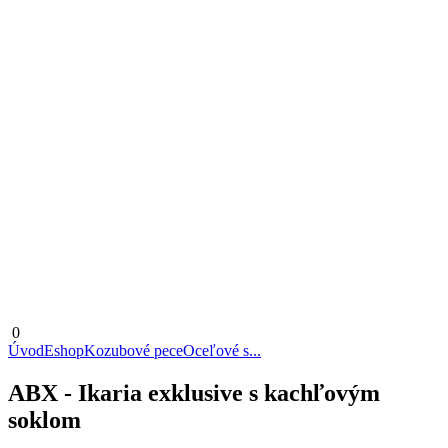
0
Úvod
Eshop
Kozubové pece
Oceľové s...
ABX - Ikaria exklusive s kachľovým
soklom