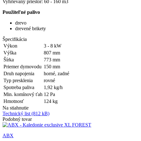
Vyhrievaný priestor: 60 - 160 m3
Použiteľné palivo
drevo
drevené brikety
Špecifikácia
Výkon
3 - 8
kW
Výška
807
mm
Šírka
773
mm
Priemer dymovodu
150
mm
Druh napojenia
horné, zadné
Typ presklenia
rovné
Spotreba paliva
1,92
kg/h
Min. komínový ťah
12
Pa
Hmotnosť
124
kg
Na stiahnutie
Technický list
(812 kB)
Podobný tovar
ABX