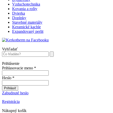
Vzduchotechnika
Kovania a rošty
Dvierka
Doplnky
Stavebné materiály
Keramické kachle
Expandovaný perlit
Vyhľadať
Prihlásenie
Prihlasovacie meno
*
Heslo
*
Prihlásiť
Zabudnuté heslo
Registrácia
Nákupný košík