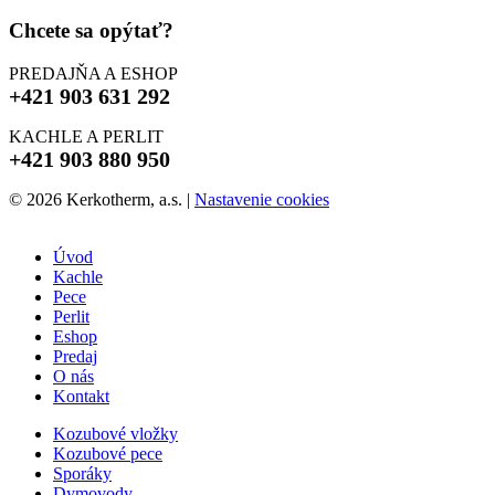
Chcete sa opýtať?
PREDAJŇA A ESHOP
+421 903 631 292
KACHLE A PERLIT
+421 903 880 950
© 2026 Kerkotherm, a.s.
|
Nastavenie cookies
Úvod
Kachle
Pece
Perlit
Eshop
Predaj
O nás
Kontakt
Kozubové vložky
Kozubové pece
Sporáky
Dymovody