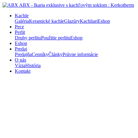
Kachle
Galéria
Keramické kachle
Glazúry
Kachliari
Eshop
Pece
Perlit
Druhy perlitu
Použitie perlitu
Eshop
Eshop
Predaj
Predajňa
Cenníky
Články
Právne informácie
O nás
Vízia
História
Kontakt