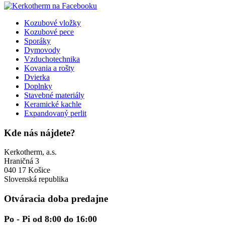
Kozubové vložky
Kozubové pece
Sporáky
Dymovody
Vzduchotechnika
Kovania a rošty
Dvierka
Doplnky
Stavebné materiály
Keramické kachle
Expandovaný perlit
Kde nás nájdete?
Kerkotherm, a.s.
Hraničná 3
040 17 Košice
Slovenská republika
Otváracia doba predajne
Po - Pi od 8:00 do 16:00