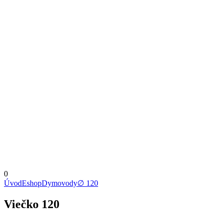
0
Úvod
Eshop
Dymovody
∅ 120
Viečko 120