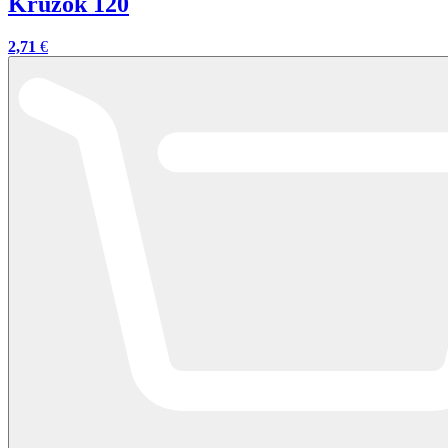
Krúžok 120
2,71
€