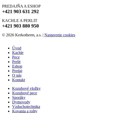
PREDAJŇA A ESHOP
+421 903 631 292
KACHLE A PERLIT
+421 903 880 950
© 2026 Kerkotherm, a.s.
|
Nastavenie cookies
Úvod
Kachle
Pece
Perlit
Eshop
Predaj
O nás
Kontakt
Kozubové vložky
Kozubové pece
Sporáky
Dymovody
Vzduchotechnika
Kovania a rošty