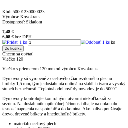
Kód:
50001230000023
Výrobca:
Kovokraus
Dostupnosť:
Skladom
7,48
€
6,08
€
bez DPH
ks
Do košíka
Chcem sa opýtať
Viečko 120
Viečko s priemerom 120 mm od výrobcu Kovokraus.
Dymovody sú vyrobené z oceľového žiaruvzdorného plechu
hrúbky 1,5 mm, tým je dosiahnutá optimálna stabilita tvaru a vysoký
stupeň bezpečnosti. Teplotná odolnosť dymovodov je do 500°C.
Dymovody kontrolujte kontrolnými otvormi niekoľkokrát za
sezónu. Na dosiahnutie optimálnej účinnosti dbajte na dokonalú
tesnosť napojenia na spotrebič a do komína. Ako palivo používajte
drevo, drevené brikety a hnedouhoľné brikety.
materiál: oceľový plech