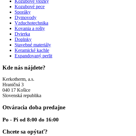
Kozubové vložky
Kozubové pece
Sporáky
Dymovody
Vzduchotechnika
Kovania a rošty
Dvierka
Doplnky
Stavebné materiály
Keramické kachle
Expandovaný perlit
Kde nás nájdete?
Kerkotherm, a.s.
Hraničná 3
040 17 Košice
Slovenská republika
Otváracia doba predajne
Po - Pi od 8:00 do 16:00
Chcete sa opýtať?