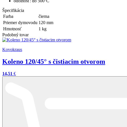
odolnosť: do 500°C
Špecifikácia
Farba
čierna
Priemer dymovodu
120
mm
Hmotnosť
1
kg
Podobný tovar
Kovokraus
Koleno 120/45° s čistiacim otvorom
14,51
€