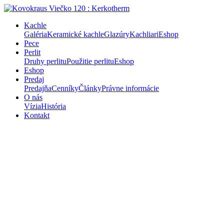
Kachle
Galéria
Keramické kachle
Glazúry
Kachliari
Eshop
Pece
Perlit
Druhy perlitu
Použitie perlitu
Eshop
Eshop
Predaj
Predajňa
Cenníky
Články
Právne informácie
O nás
Vízia
História
Kontakt