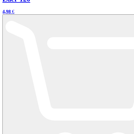
4,98
€