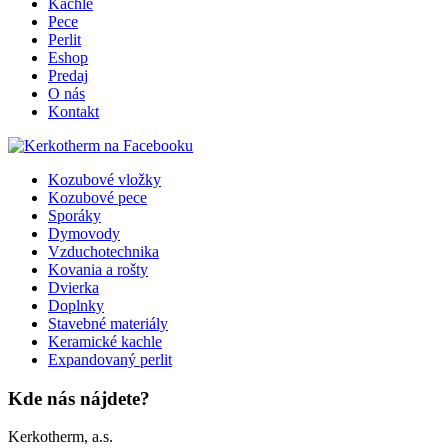
Kachle
Pece
Perlit
Eshop
Predaj
O nás
Kontakt
Kozubové vložky
Kozubové pece
Sporáky
Dymovody
Vzduchotechnika
Kovania a rošty
Dvierka
Doplnky
Stavebné materiály
Keramické kachle
Expandovaný perlit
Kde nás nájdete?
Kerkotherm, a.s.