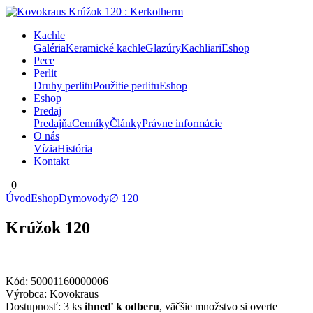
Kachle
Galéria
Keramické kachle
Glazúry
Kachliari
Eshop
Pece
Perlit
Druhy perlitu
Použitie perlitu
Eshop
Eshop
Predaj
Predajňa
Cenníky
Články
Právne informácie
O nás
Vízia
História
Kontakt
0
Úvod
Eshop
Dymovody
∅ 120
Krúžok 120
Kód:
50001160000006
Výrobca:
Kovokraus
Dostupnosť:
3 ks
ihneď k odberu
, väčšie množstvo si overte