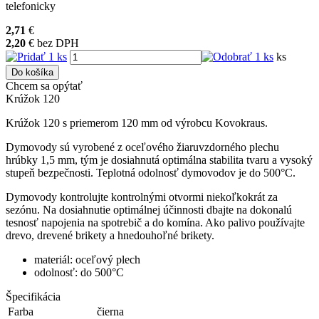
telefonicky
2,71
€
2,20
€
bez DPH
ks
Do košíka
Chcem sa opýtať
Krúžok 120
Krúžok 120 s priemerom 120 mm od výrobcu Kovokraus.
Dymovody sú vyrobené z oceľového žiaruvzdorného plechu
hrúbky 1,5 mm, tým je dosiahnutá optimálna stabilita tvaru a vysoký
stupeň bezpečnosti. Teplotná odolnosť dymovodov je do 500°C.
Dymovody kontrolujte kontrolnými otvormi niekoľkokrát za
sezónu. Na dosiahnutie optimálnej účinnosti dbajte na dokonalú
tesnosť napojenia na spotrebič a do komína. Ako palivo používajte
drevo, drevené brikety a hnedouhoľné brikety.
materiál: oceľový plech
odolnosť: do 500°C
Špecifikácia
Farba
čierna