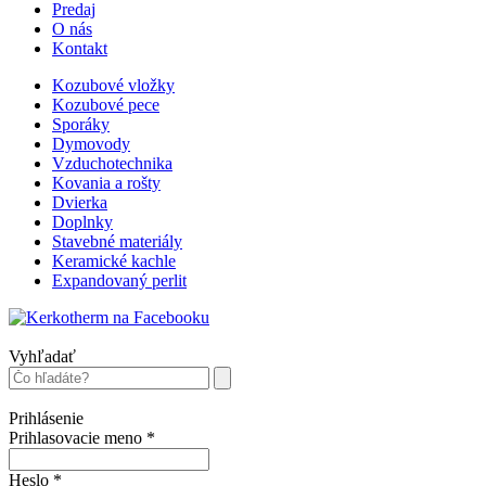
Predaj
O nás
Kontakt
Kozubové vložky
Kozubové pece
Sporáky
Dymovody
Vzduchotechnika
Kovania a rošty
Dvierka
Doplnky
Stavebné materiály
Keramické kachle
Expandovaný perlit
Vyhľadať
Prihlásenie
Prihlasovacie meno
*
Heslo
*