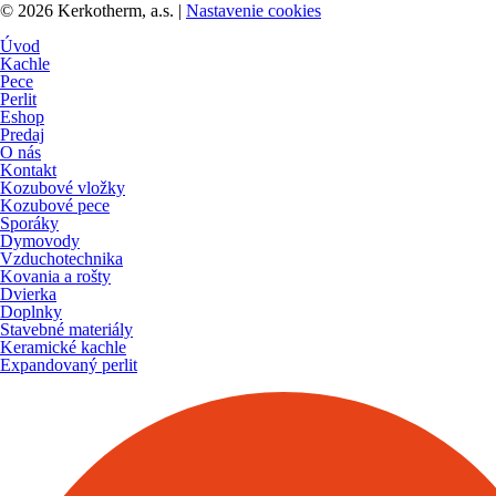
© 2026 Kerkotherm, a.s.
|
Nastavenie cookies
Úvod
Kachle
Pece
Perlit
Eshop
Predaj
O nás
Kontakt
Kozubové vložky
Kozubové pece
Sporáky
Dymovody
Vzduchotechnika
Kovania a rošty
Dvierka
Doplnky
Stavebné materiály
Keramické kachle
Expandovaný perlit