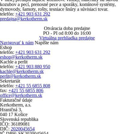
kozubov a pecí, prenosné pece a sporáky, komínové systémy,
dymovody, šamoty, rošty, tesniace šnúry a súvisiaci tovar.
telefón:
+421 903 631 292
predajna@kerkotherm.sk
Otváracia doba predajne
PO - PI
od 8:00 do 16:00
Virtuálna prehliadka predajne
Navigovať k nám
Napíšte nám
Eshop
telefón:
+421 903 631 292
eshop@kerkotherm.sk
Kachle a perlit
telefón:
+421 903 880 950
kachle@kerkotherm.sk
perlit@kerkotherm.sk
Sekretariát
telefón:
+421 55 6855 808
fax:
+421 55 6855 806
office@kerkotherm.sk
Fakturačné údaje
Kerkotherm, a.s.
Hraničná 3,
040 17 Košice
Slovenská republika
IČO: 36189081
DIČ:
2020045654
IČ DPH: SK2020045654