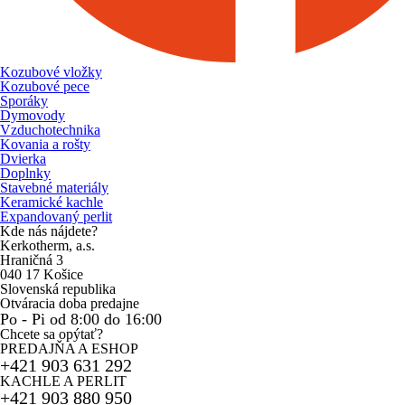
Kozubové vložky
Kozubové pece
Sporáky
Dymovody
Vzduchotechnika
Kovania a rošty
Dvierka
Doplnky
Stavebné materiály
Keramické kachle
Expandovaný perlit
Kde nás nájdete?
Kerkotherm, a.s.
Hraničná 3
040 17 Košice
Slovenská republika
Otváracia doba predajne
Po - Pi od 8:00 do 16:00
Chcete sa opýtať?
PREDAJŇA A ESHOP
+421 903 631 292
KACHLE A PERLIT
+421 903 880 950