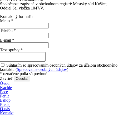
Spoločnosť zapísaná v obchodnom registri: Mestský súd Košice,
Oddiel Sa, vložka 1047/V.
Kontaktný formulár
Meno
*
Telefón
*
E-mail
*
Text správy
*
Súhlasím so spracovaním osobných údajov za účelom obchodného
kontaktu (
Spracovanie osobných údajov
)
*
označené polia sú povinné
Zavrieť
Odoslať
Úvod
Kachle
Pece
Perlit
Eshop
Predaj
O nás
Kontakt