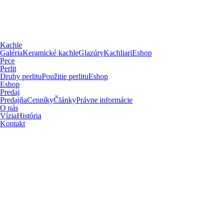
Kachle
Galéria
Keramické kachle
Glazúry
Kachliari
Eshop
Pece
Perlit
Druhy perlitu
Použitie perlitu
Eshop
Eshop
Predaj
Predajňa
Cenníky
Články
Právne informácie
O nás
Vízia
História
Kontakt