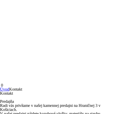
0
Úvod
Kontakt
Kontakt
Predajňa
Radi vás privítame v našej kamennej predajni na Hraničnej 3 v
Košiciach.
V našej predajni nájdete kozubové vložky, materiály na stavbu