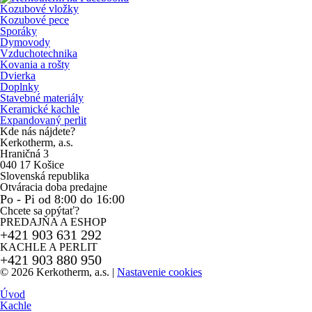
Kozubové vložky
Kozubové pece
Sporáky
Dymovody
Vzduchotechnika
Kovania a rošty
Dvierka
Doplnky
Stavebné materiály
Keramické kachle
Expandovaný perlit
Kde nás nájdete?
Kerkotherm, a.s.
Hraničná 3
040 17 Košice
Slovenská republika
Otváracia doba predajne
Po - Pi od 8:00 do 16:00
Chcete sa opýtať?
PREDAJŇA A ESHOP
+421 903 631 292
KACHLE A PERLIT
+421 903 880 950
© 2026 Kerkotherm, a.s.
|
Nastavenie cookies
Úvod
Kachle