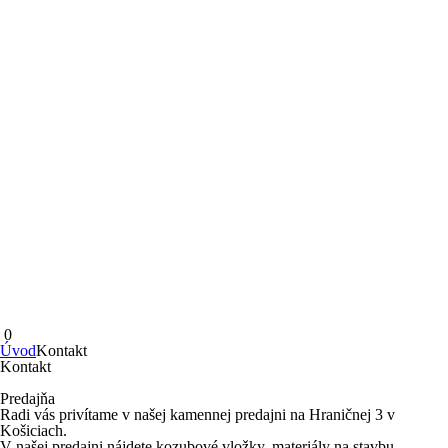
0
Úvod
Kontakt
Kontakt
Predajňa
Radi vás privítame v našej kamennej predajni na Hraničnej 3 v
Košiciach.
V našej predajni nájdete kozubové vložky, materiály na stavbu