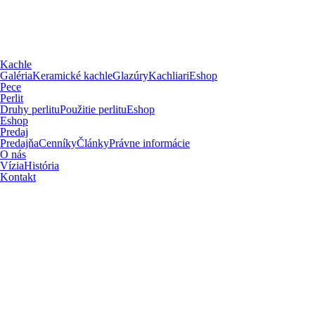
Kachle
Galéria
Keramické kachle
Glazúry
Kachliari
Eshop
Pece
Perlit
Druhy perlitu
Použitie perlitu
Eshop
Eshop
Predaj
Predajňa
Cenníky
Články
Právne informácie
O nás
Vízia
História
Kontakt