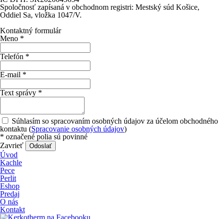
Spoločnosť zapísaná v obchodnom registri: Mestský súd Košice,
Oddiel Sa, vložka 1047/V.
Kontaktný formulár
Meno
*
Telefón
*
E-mail
*
Text správy
*
Súhlasím so spracovaním osobných údajov za účelom obchodného
kontaktu (
Spracovanie osobných údajov
)
*
označené polia sú povinné
Zavrieť
Odoslať
Úvod
Kachle
Pece
Perlit
Eshop
Predaj
O nás
Kontakt