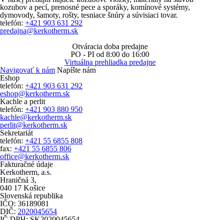
kozubov a pecí, prenosné pece a sporáky, komínové systémy,
dymovody, šamoty, rošty, tesniace šnúry a súvisiaci tovar.
telefón:
+421 903 631 292
predajna@kerkotherm.sk
Otváracia doba predajne
PO - PI
od 8:00 do 16:00
Virtuálna prehliadka predajne
Navigovať k nám
Napíšte nám
Eshop
telefón:
+421 903 631 292
eshop@kerkotherm.sk
Kachle a perlit
telefón:
+421 903 880 950
kachle@kerkotherm.sk
perlit@kerkotherm.sk
Sekretariát
telefón:
+421 55 6855 808
fax:
+421 55 6855 806
office@kerkotherm.sk
Fakturačné údaje
Kerkotherm, a.s.
Hraničná 3,
040 17 Košice
Slovenská republika
IČO: 36189081
DIČ:
2020045654
IČ DPH: SK2020045654