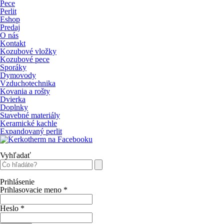
Pece
Perlit
Eshop
Predaj
O nás
Kontakt
Kozubové vložky
Kozubové pece
Sporáky
Dymovody
Vzduchotechnika
Kovania a rošty
Dvierka
Doplnky
Stavebné materiály
Keramické kachle
Expandovaný perlit
Vyhľadať
Prihlásenie
Prihlasovacie meno
*
Heslo
*