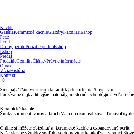
Kachle
Galéria
Keramické kachle
Glazúry
Kachliari
Eshop
Pece
Perlit
Druhy perlitu
Použitie perlitu
Eshop
Eshop
Predaj
Predajňa
Cenníky
Články
Právne informácie
O nás
Vízia
História
Kontakt
0
Sme najväčším výrobcom keramických kachlí na Slovensku
Používame najkvalitnejšie materiály, moderné technológie a veľa ručne
Keramické kachle
Široký sortiment tvarov a farieb Vám umožní realizovať ľubovoľný des
Online si môžete objednať aj keramické kachle a expandovaný perlit.
Naše vlastné výrobky spoľahlivo dopravíme kamkoľvek v rámci Slove