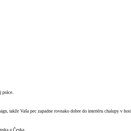
j práce.
ign, takže Vaša pec zapadne rovnako dobre do interiéru chalupy v hor
nska a Česka.