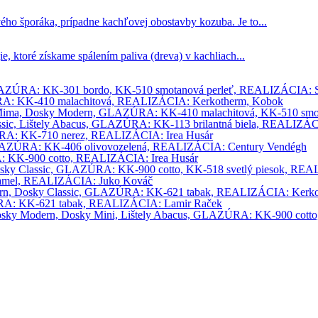
ho šporáka, prípadne kachľovej obostavby kozuba. Je to...
e, ktoré získame spálením paliva (dreva) v kachliach...