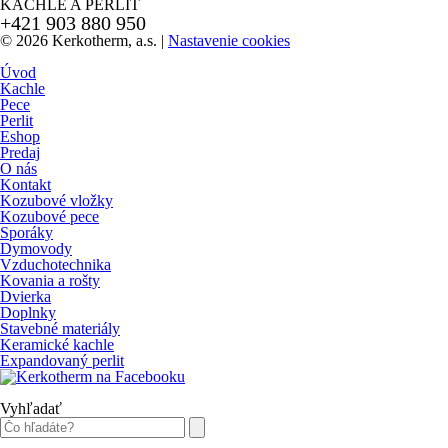
KACHLE A PERLIT
+421 903 880 950
© 2026 Kerkotherm, a.s.
|
Nastavenie cookies
Úvod
Kachle
Pece
Perlit
Eshop
Predaj
O nás
Kontakt
Kozubové vložky
Kozubové pece
Sporáky
Dymovody
Vzduchotechnika
Kovania a rošty
Dvierka
Doplnky
Stavebné materiály
Keramické kachle
Expandovaný perlit
Vyhľadať