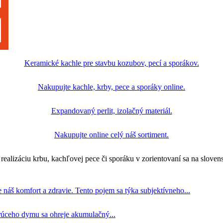
Keramické kachle pre stavbu kozubov, pecí a sporákov.
Nakupujte kachle, krby, pece a sporáky online.
Expandovaný perlit, izolačný materiál.
Nakupujte online celý náš sortiment.
realizáciu krbu, kachľovej pece či sporáku v zorientovaní sa na slove
áš komfort a zdravie. Tento pojem sa týka subjektívneho...
úceho dymu sa ohreje akumulačný...