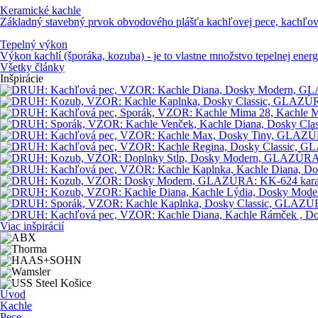
Keramické kachle
Základný stavebný prvok obvodového plášťa kachľovej pece, kachľové
Tepelný výkon
Výkon kachlí (šporáka, kozuba) - je to vlastne množstvo tepelnej energi
Všetky články
Inšpirácie
Viac inšpirácií
Úvod
Kachle
Pece