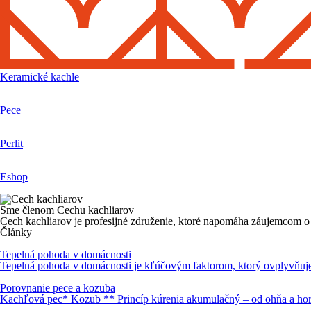
Keramické kachle
Pece
Perlit
Eshop
Sme členom Cechu kachliarov
Cech kachliarov je profesijné združenie, ktoré napomáha záujemcom o 
Články
Tepelná pohoda v domácnosti
Tepelná pohoda v domácnosti je kľúčovým faktorom, ktorý ovplyvňuje n
Porovnanie pece a kozuba
Kachľová pec* Kozub ** Princíp kúrenia akumulačný – od ohňa a hor