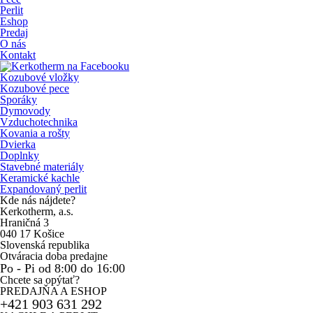
Perlit
Eshop
Predaj
O nás
Kontakt
Kozubové vložky
Kozubové pece
Sporáky
Dymovody
Vzduchotechnika
Kovania a rošty
Dvierka
Doplnky
Stavebné materiály
Keramické kachle
Expandovaný perlit
Kde nás nájdete?
Kerkotherm, a.s.
Hraničná 3
040 17 Košice
Slovenská republika
Otváracia doba predajne
Po - Pi od 8:00 do 16:00
Chcete sa opýtať?
PREDAJŇA A ESHOP
+421 903 631 292