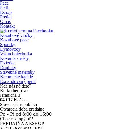
Pece
Perlit
Eshop
Predaj
O nás
Kontakt
Kozubové vložky
Kozubové pece
Sporáky
Dymovody
Vzduchotechnika
Kovania a rošty
Dvierka
Doplnky
Stavebné materiály
Keramické kachle
Expandovaný perlit
Kde nás nájdete?
Kerkotherm, a.s.
Hraničná 3
040 17 Košice
Slovenská republika
Otváracia doba predajne
Po - Pi od 8:00 do 16:00
Chcete sa opýtať?
PREDAJŇA A ESHOP
+421 903 631 292