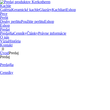
Kachle
Galéria
Keramické kachle
Glazúry
Kachliari
Eshop
Pece
Perlit
Druhy perlitu
Použitie perlitu
Eshop
Eshop
Predaj
Predajňa
Cenníky
Články
Právne informácie
O nás
Vízia
História
Kontakt
0
Úvod
Predaj
Predaj
Predajňa
Cenníky