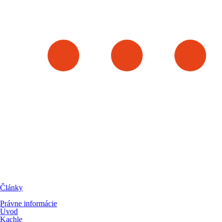
Články
Právne informácie
Úvod
Kachle