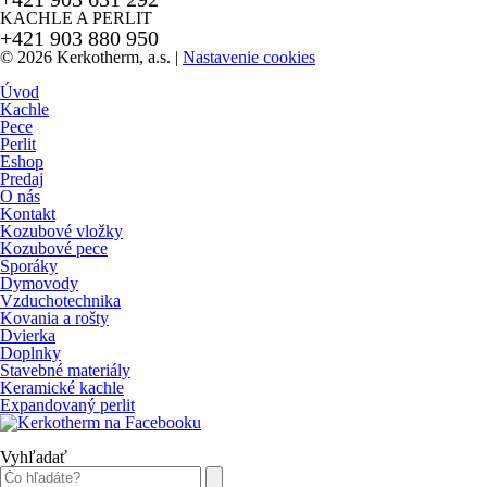
KACHLE A PERLIT
+421 903 880 950
© 2026 Kerkotherm, a.s.
|
Nastavenie cookies
Úvod
Kachle
Pece
Perlit
Eshop
Predaj
O nás
Kontakt
Kozubové vložky
Kozubové pece
Sporáky
Dymovody
Vzduchotechnika
Kovania a rošty
Dvierka
Doplnky
Stavebné materiály
Keramické kachle
Expandovaný perlit
Vyhľadať