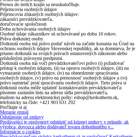
Prenos do tretích krajín sa neuskutočňuje.
Príjemcovia osobných údajov
Príjemcovia získaných osobných údajov:
zákazníci prevádzkovateľa,
doručovacie spoločnosti
Doba uchovávania osobných údajov
Osobné údaje zákazníkov sú uchovávané po dobu 10 rokov.
Práva dotknutej osoby
Dotknutá osoba má právo podať návrh na začatie konania na Úrad na
ochranu osobných údajov Slovenskej republiky, ak sa domnieva, že je
priamo dotknutá na svojich právach ustanovených zákonom alebo
príslušnými právnymi predpismi.
Dotknutá osoba má voči prevádzkovateľovi právo (i) požadovať
prístup k osobným údajom, (ii) na opravu osobných údajov, (iii) na
vymazanie osobných údajov, (iv) na obmedzenie spracúvania
osobných údajov, (v) právo na prenosnosť osobných údajov a (vi)
právo namietať proti spracúvaniu osobných údajov. Tieto práva si
dotknutá osoba môže uplatniť kontaktovaním prevádzkovateľa:
písomne zaslaním listu na adresu sídla prevádzkovateľa,
mailom na adresu elektronickej pošty: eshop@kerkotherm.sk,
telefonicky na čísle: +421 903 631 292
Prečítajte si aj
Meranie emisií
Odstúpenie od zmluvy
Predávajúci je oprávnený odstúpiť od kúpnej zmluvy v prípade, ak
výrobca, dovozca alebo dodávateľ tovaru dohodnutého v...
Informácie o cookies
Prevádzkovateľom stránky kerkotherm.sk je spoločnosť Kerkotherm,