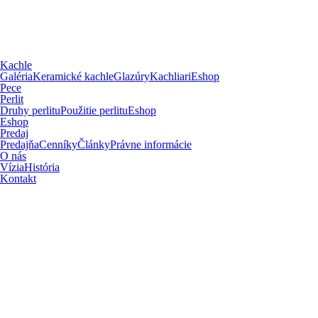
Kachle
Galéria
Keramické kachle
Glazúry
Kachliari
Eshop
Pece
Perlit
Druhy perlitu
Použitie perlitu
Eshop
Eshop
Predaj
Predajňa
Cenníky
Články
Právne informácie
O nás
Vízia
História
Kontakt