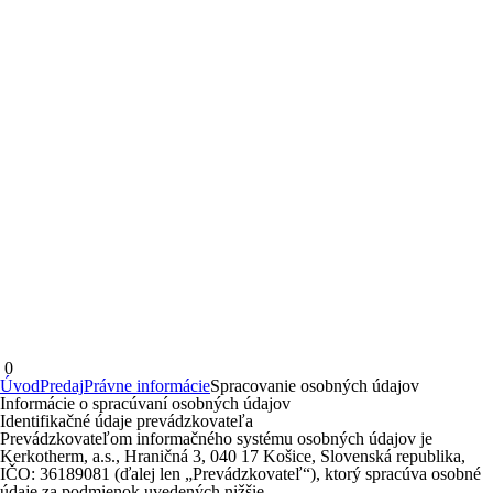
0
Úvod
Predaj
Právne informácie
Spracovanie osobných údajov
Informácie o spracúvaní osobných údajov
Identifikačné údaje prevádzkovateľa
Prevádzkovateľom informačného systému osobných údajov je
Kerkotherm, a.s., Hraničná 3, 040 17 Košice, Slovenská republika,
IČO: 36189081 (ďalej len „Prevádzkovateľ“), ktorý spracúva osobné
údaje za podmienok uvedených nižšie.