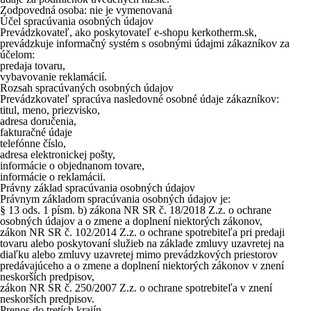
Zodpovedná osoba: nie je vymenovaná
Účel spracúvania osobných údajov
Prevádzkovateľ, ako poskytovateľ e-shopu kerkotherm.sk,
prevádzkuje informačný systém s osobnými údajmi zákazníkov za
účelom:
predaja tovaru,
vybavovanie reklamácií.
Rozsah spracúvaných osobných údajov
Prevádzkovateľ spracúva nasledovné osobné údaje zákazníkov:
titul, meno, priezvisko,
adresa doručenia,
fakturačné údaje
telefónne číslo,
adresa elektronickej pošty,
informácie o objednanom tovare,
informácie o reklamácii.
Právny základ spracúvania osobných údajov
Právnym základom spracúvania osobných údajov je:
§ 13 ods. 1 písm. b) zákona NR SR č. 18/2018 Z.z. o ochrane
osobných údajov a o zmene a doplnení niektorých zákonov,
zákon NR SR č. 102/2014 Z.z. o ochrane spotrebiteľa pri predaji
tovaru alebo poskytovaní služieb na základe zmluvy uzavretej na
diaľku alebo zmluvy uzavretej mimo prevádzkových priestorov
predávajúceho a o zmene a doplnení niektorých zákonov v znení
neskorších predpisov,
zákon NR SR č. 250/2007 Z.z. o ochrane spotrebiteľa v znení
neskorších predpisov.
Prenos do tretích krajín