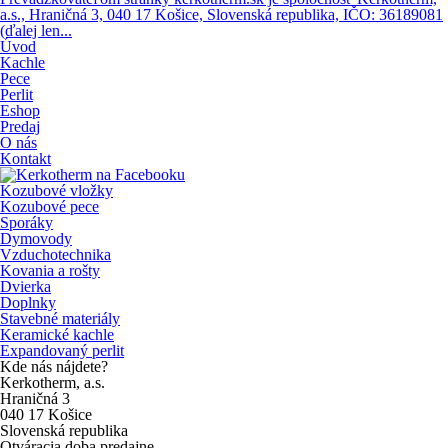
a.s., Hraničná 3, 040 17 Košice, Slovenská republika, IČO: 36189081
(ďalej len...
Úvod
Kachle
Pece
Perlit
Eshop
Predaj
O nás
Kontakt
Kozubové vložky
Kozubové pece
Sporáky
Dymovody
Vzduchotechnika
Kovania a rošty
Dvierka
Doplnky
Stavebné materiály
Keramické kachle
Expandovaný perlit
Kde nás nájdete?
Kerkotherm, a.s.
Hraničná 3
040 17 Košice
Slovenská republika
Otváracia doba predajne