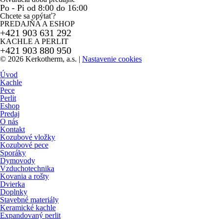
Po - Pi od 8:00 do 16:00
Chcete sa opýtať?
PREDAJŇA A ESHOP
+421 903 631 292
KACHLE A PERLIT
+421 903 880 950
© 2026 Kerkotherm, a.s.
|
Nastavenie cookies
Úvod
Kachle
Pece
Perlit
Eshop
Predaj
O nás
Kontakt
Kozubové vložky
Kozubové pece
Sporáky
Dymovody
Vzduchotechnika
Kovania a rošty
Dvierka
Doplnky
Stavebné materiály
Keramické kachle
Expandovaný perlit