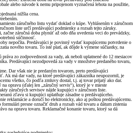
 obale alebo návode k nemu pripojenom vyznačená lehota na použitie,
ojednaná nižšia cena.
otrebením.
 namiesto záručného listu vydať doklad o kúpe. Vyhlásením v záručnom
čnom liste určí predávajúci podmienky a rozsah tejto záruky.
, začne záručná doba plynúť až odo dňa uvedenia veci do prevádzky,
potrebnú súčinnosť.
doby nepočíta. Predávajúci je povinný vydať kupujúcemu potvrdenie o
atia nového tovaru. To isté platí, ak dôjde k výmene súčiastky, na
knú práva zo zodpovednosti za vady, ak neboli uplatnené do 12 mesiacov
nníka. Predávajúci nezodpovedá za vady v množstve predaného tovaru,
jme. Dar však nie je predaným tovarom, preto predávajúci
. Ak má dar vady, na ktoré predávajúci zákazníka neupozornil, je
mu všetko, čo podľa zmluvy dostal, t.j. aj tovar prijatý ako dar.
na opravu (ďalej len „záručný servis“), ktorý je v mieste
akty záručných servisov nájde kupujúci v záručnom liste.
meranú zľavu si kupujúci uplatňuje zásadne u predávajúceho.
nie reklamácie a doručí ho elektronicky, ako aj poštou predávajúcemu.
 formulári presne označiť druh a rozsah vád tovaru a dátum zistenia
rávo na opravu tovaru. Reklamačné konanie tovaru, ktorý sa dá
etky nasledujúce podmienky: