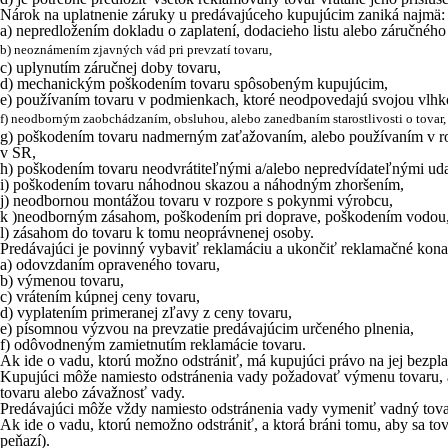
Nárok na uplatnenie záruky u predávajúceho kupujúcim zaniká najmä:
a) nepredložením dokladu o zaplatení, dodacieho listu alebo záručného 
b) neoznámením zjavných vád pri prevzatí tovaru,
c) uplynutím záručnej doby tovaru,
d) mechanickým poškodením tovaru spôsobeným kupujúcim,
e) používaním tovaru v podmienkach, ktoré neodpovedajú svojou vlh
f) neodborným zaobchádzaním, obsluhou, alebo zanedbaním starostlivosti o tovar,
g) poškodením tovaru nadmerným zaťažovaním, alebo používaním v r
v SR,
h) poškodením tovaru neodvrátiteľnými a/alebo nepredvídateľnými ud
i) poškodením tovaru náhodnou skazou a náhodným zhoršením,
j) neodbornou montážou tovaru v rozpore s pokynmi výrobcu,
k )neodborným zásahom, poškodením pri doprave, poškodením vodou, o
l) zásahom do tovaru k tomu neoprávnenej osoby.
Predávajúci je povinný vybaviť reklamáciu a ukončiť reklamačné kona
a) odovzdaním opraveného tovaru,
b) výmenou tovaru,
c) vrátením kúpnej ceny tovaru,
d) vyplatením primeranej zľavy z ceny tovaru,
e) písomnou výzvou na prevzatie predávajúcim určeného plnenia,
f) odôvodneným zamietnutím reklamácie tovaru.
Ak ide o vadu, ktorú možno odstrániť, má kupujúci právo na jej bezpla
Kupujúci môže namiesto odstránenia vady požadovať výmenu tovaru, al
tovaru alebo závažnosť vady.
Predávajúci môže vždy namiesto odstránenia vady vymeniť vadný tova
Ak ide o vadu, ktorú nemožno odstrániť, a ktorá bráni tomu, aby sa t
peňazí).