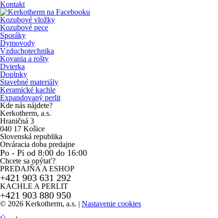
Kontakt
Kozubové vložky
Kozubové pece
Sporáky
Dymovody
Vzduchotechnika
Kovania a rošty
Dvierka
Doplnky
Stavebné materiály
Keramické kachle
Expandovaný perlit
Kde nás nájdete?
Kerkotherm, a.s.
Hraničná 3
040 17 Košice
Slovenská republika
Otváracia doba predajne
Po - Pi od 8:00 do 16:00
Chcete sa opýtať?
PREDAJŇA A ESHOP
+421 903 631 292
KACHLE A PERLIT
+421 903 880 950
© 2026 Kerkotherm, a.s.
|
Nastavenie cookies