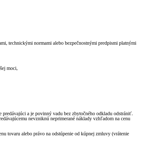
mi, technickými normami alebo bezpečnostnými predpismi platnými
šej moci,
e predávajúci a je povinný vadu bez zbytočného odkladu odstrániť.
m predávajúcemu nevzniknú neprimerané náklady vzhľadom na cenu
enu tovaru alebo právo na odstúpenie od kúpnej zmluvy (vrátenie