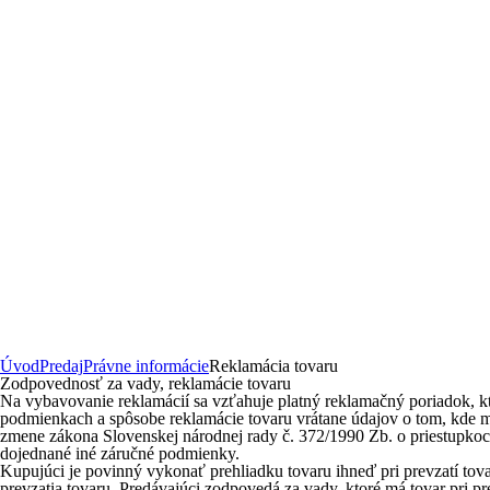
Úvod
Predaj
Právne informácie
Reklamácia tovaru
Zodpovednosť za vady, reklamácie tovaru
Na vybavovanie reklamácií sa vzťahuje platný reklamačný poriadok, k
podmienkach a spôsobe reklamácie tovaru vrátane údajov o tom, kde mož
zmene zákona Slovenskej národnej rady č. 372/1990 Zb. o priestupkoc
dojednané iné záručné podmienky.
Kupujúci je povinný vykonať prehliadku tovaru ihneď pri prevzatí tovar
prevzatia tovaru. Predávajúci zodpovedá za vady, ktoré má tovar pri p