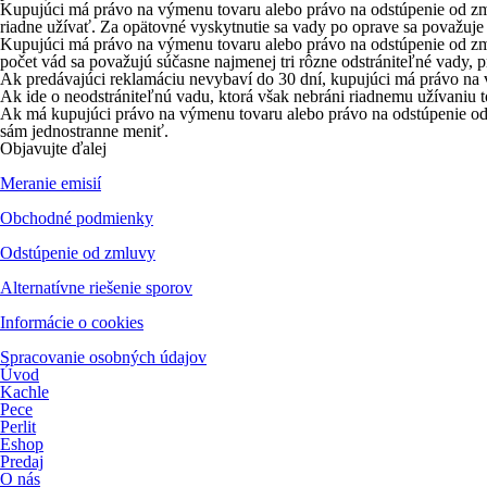
Kupujúci má právo na výmenu tovaru alebo právo na odstúpenie od zmlu
riadne užívať. Za opätovné vyskytnutie sa vady po oprave sa považuje 
Kupujúci má právo na výmenu tovaru alebo právo na odstúpenie od zmluv
počet vád sa považujú súčasne najmenej tri rôzne odstrániteľné vady, 
Ak predávajúci reklamáciu nevybaví do 30 dní, kupujúci má právo na 
Ak ide o neodstrániteľnú vadu, ktorá však nebráni riadnemu užívaniu 
Ak má kupujúci právo na výmenu tovaru alebo právo na odstúpenie od zm
sám jednostranne meniť.
Objavujte ďalej
Meranie emisií
Obchodné podmienky
Odstúpenie od zmluvy
Alternatívne riešenie sporov
Informácie o cookies
Spracovanie osobných údajov
Úvod
Kachle
Pece
Perlit
Eshop
Predaj
O nás