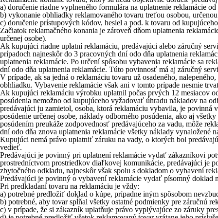
a) doručenie riadne vyplneného formulára na uplatnenie reklamácie o
b) vykonanie obhliadky reklamovaného tovaru treťou osobou, určenou
c) doručenie prístupových kódov, hesiel a pod. k tovaru od kupujúceh
Začiatok reklamačného konania je zároveň dňom uplatnenia reklamácie.
určenej osobe).
Ak kupujúci riadne uplatní reklamáciu, predávajúci alebo záručný serv
prípadoch najneskôr do 3 pracovných dní odo dňa uplatnenia reklamáci
uplatnenia reklamácie. Po určení spôsobu vybavenia reklamácie sa re
dní odo dňa uplatnenia reklamácie. Túto povinnosť má aj záručný servi
V prípade, ak sa jedná o reklamáciu tovaru už osadeného, nalepeného
obhliadku. Vybavenie reklamácie však ani v tomto prípade nesmie trvať
Ak kupujúci reklamáciu výrobku uplatnil počas prvých 12 mesiacov o
posúdenia nemožno od kupujúceho vyžadovať úhradu nákladov na odbo
predávajúci ju zamietol, osoba, ktorá reklamáciu vybavila, je povinn
posúdenie určenej osobe, náklady odborného posúdenia, ako aj všetky
posúdením preukáže zodpovednosť predávajúceho za vadu, môže rekla
dní odo dňa znova uplatnenia reklamácie všetky náklady vynaložené n
Kupujúci nemá právo uplatniť záruku na vady, o ktorých bol predávaj
vedieť.
Predávajúci je povinný pri uplatnení reklamácie vydať zákazníkovi pot
prostredníctvom prostriedkov diaľkovej komunikácie, predávajúci je p
zbytočného odkladu, najneskôr však spolu s dokladom o vybavení rekl
Predávajúci je povinný o vybavení reklamácie vydať písomný doklad n
Pri predkladaní tovaru na reklamáciu je vždy:
a) potrebné predložiť doklad o kúpe, prípadne iným spôsobom nevzbu
b) potrebné, aby tovar spĺňal všetky ostatné podmienky pre záručnú re
c) v prípade, že si zákazník uplatňuje právo vyplývajúce zo záruky pre
d) je potrebné predložiť všetok reklamovaný tovar vrátane jeho príslušen