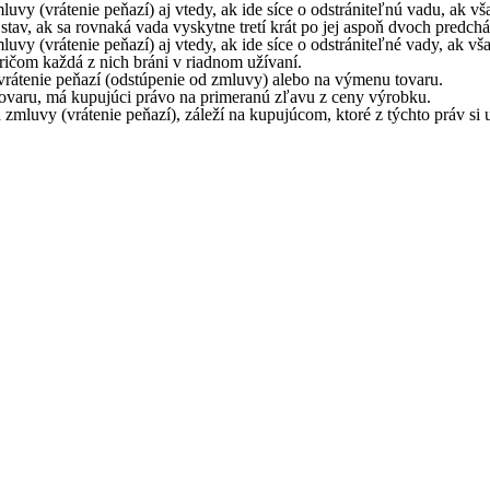
vy (vrátenie peňazí) aj vtedy, ak ide síce o odstrániteľnú vadu, ak v
stav, ak sa rovnaká vada vyskytne tretí krát po jej aspoň dvoch predch
y (vrátenie peňazí) aj vtedy, ak ide síce o odstrániteľné vady, ak vš
pričom každá z nich bráni v riadnom užívaní.
vrátenie peňazí (odstúpenie od zmluvy) alebo na výmenu tovaru.
tovaru, má kupujúci právo na primeranú zľavu z ceny výrobku.
luvy (vrátenie peňazí), záleží na kupujúcom, ktoré z týchto práv si up