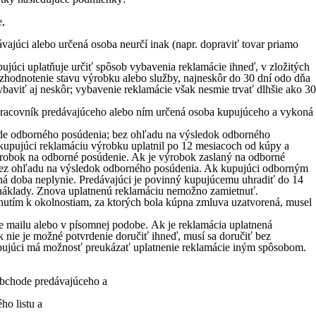
e,
ajúci alebo určená osoba neurčí inak (napr. dopraviť tovar priamo
pujúci uplatňuje určiť spôsob vybavenia reklamácie ihneď, v zložitých
zhodnotenie stavu výrobku alebo služby, najneskôr do 30 dní odo dňa
aviť aj neskôr; vybavenie reklamácie však nesmie trvať dlhšie ako 30
 pracovník predávajúceho alebo ním určená osoba kupujúceho a vykoná
ade odborného posúdenia; bez ohľadu na výsledok odborného
upujúci reklamáciu výrobku uplatnil po 12 mesiacoch od kúpy a
výrobok na odborné posúdenie. Ak je výrobok zaslaný na odborné
i bez ohľadu na výsledok odborného posúdenia. Ak kupujúci odborným
á doba neplynie. Predávajúci je povinný kupujúcemu uhradiť do 14
é náklady. Znova uplatnenú reklamáciu nemožno zamietnuť.
dnutím k okolnostiam, za ktorých bola kúpna zmluva uzatvorená, musel
me mailu alebo v písomnej podobe. Ak je reklamácia uplatnená
 nie je možné potvrdenie doručiť ihneď, musí sa doručiť bez
upujúci má možnosť preukázať uplatnenie reklamácie iným spôsobom.
obchode predávajúceho a
ho listu a