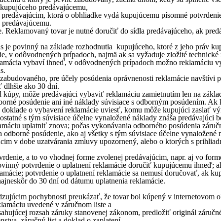
d kupujúceho predávajúcemu,
 predávajúcim, ktorá o obhliadke vydá kupujúcemu písomné potvrdeni
o predávajúcemu.
 Reklamovaný tovar je nutné doručiť do sídla predávajúceho, ak predáv
is je povinný na základe rozhodnutia kupujúceho, ktoré z jeho práv ku
e, v odôvodnených prípadoch, najmä ak sa vyžaduje zložité technické 
klamácia vybaví ihneď, v odôvodnených prípadoch možno reklamáciu vyb
s.
, zabudovaného, pre účely posúdenia oprávnenosti reklamácie navštívi
 dlhšie ako 30 dní.
d kúpy, môže predávajúci vybaviť reklamáciu zamietnutím len na zákl
rné posúdenie ani iné náklady súvisiace s odborným posúdením. Ak k
á v doklade o vybavení reklamácie uviesť, komu môže kupujúci zaslať 
 ostatné s tým súvisiace účelne vynaložené náklady znáša predávajúc
máciu uplatniť znova; počas vykonávania odborného posúdenia záručn
a odborné posúdenie, ako aj všetky s tým súvisiace účelne vynaložen
úcim v dobe uzatvárania zmluvy upozornený, alebo o ktorých s prihlia
vrdenie, a to vo vhodnej forme zvolenej predávajúcim, napr. aj vo for
ovinný potvrdenie o uplatnení reklamácie doručiť kupujúcemu ihneď; ak
amácie; potvrdenie o uplatnení reklamácie sa nemusí doručovať, ak k
ajneskôr do 30 dní od dátumu uplatnenia reklamácie.
dzujúcim pochybnosti preukázať, že tovar bol kúpený v internetovom 
klamáciu uvedené v záručnom liste a
sahujúcej rozsah záruky stanovenej zákonom, predložiť originál záručné
stva, záručný list a doklad o zaplatení.