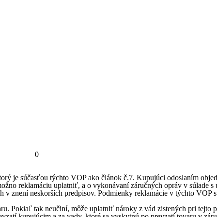
0
torý je súčasťou týchto VOP ako článok č.7. Kupujúci odoslaním obje
no reklamáciu uplatniť, a o vykonávaní záručných opráv v súlade s ust
h v znení neskorších predpisov. Podmienky reklamácie v týchto VOP sú
u. Pokiaľ tak neučiní, môže uplatniť nároky z vád zistených pri tejto p
revzatí kupujúcim a za vady, ktoré sa vyskytnú po prevzatí tovaru v z