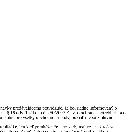
dnávky predávajúcemu potvrdzuje, že bol riadne informovaný o
. § 18 ods. 1 zákona č. 250/2007 Z . z. o ochrane spotrebiteľa a o
 platné pre všetky obchodné prípady, pokiaľ nie sú zmluvne
rehliadke, len keď preukáže, že tieto vady mal tovar už v čase
áručnej dobe. Záručná doba na tovar predávaný pod značkou