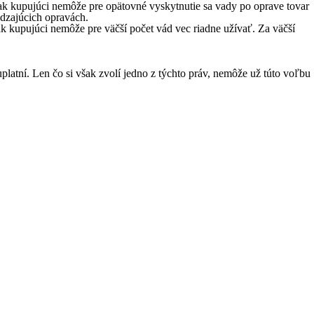
šak kupujúci nemôže pre opätovné vyskytnutie sa vady po oprave tovar
ádzajúcich opravách.
ak kupujúci nemôže pre väčší počet vád vec riadne užívať. Za väčší
latní. Len čo si však zvolí jedno z týchto práv, nemôže už túto voľbu