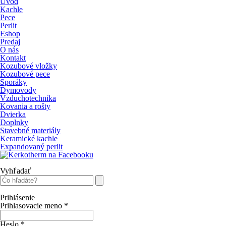
Úvod
Kachle
Pece
Perlit
Eshop
Predaj
O nás
Kontakt
Kozubové vložky
Kozubové pece
Sporáky
Dymovody
Vzduchotechnika
Kovania a rošty
Dvierka
Doplnky
Stavebné materiály
Keramické kachle
Expandovaný perlit
Vyhľadať
Prihlásenie
Prihlasovacie meno
*
Heslo
*