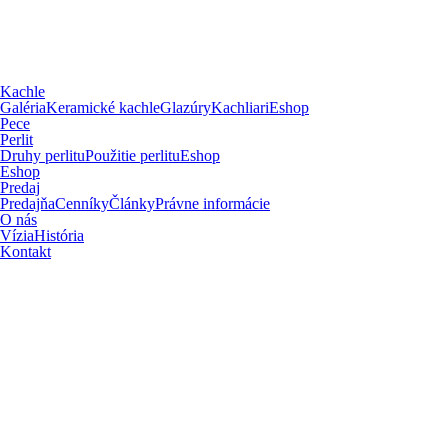
Kachle
Galéria
Keramické kachle
Glazúry
Kachliari
Eshop
Pece
Perlit
Druhy perlitu
Použitie perlitu
Eshop
Eshop
Predaj
Predajňa
Cenníky
Články
Právne informácie
O nás
Vízia
História
Kontakt