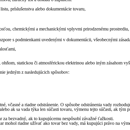
listu, príslušenstva alebo dokumentácie tovaru,
kosťou, chemickými a mechanickými vplyvmi prirodzenému prostrediu,
ozpore s podmienkami uvedenými v dokumentácii, všeobecnými zásada
alosťami,
hňom, statickou či atmosférickou elektrinou alebo iným zásahom vyš
nie jedným z nasledujúcich spôsobov:
tné, včasné a riadne odstránenie. O spôsobe odstránenia vady rozhoduj
ebo ak sa vada týka len súčasti tovaru, výmenu tejto súčasti, ak tý
r za bezvadný, ak to kupujúcemu nespôsobí závažné ťažkosti.
ovar mohol riadne užívať ako tovar bez vady, má kupujúci právo na vým