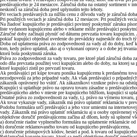
predávajúceho je 24 mesiacov. Záručná doba na ostatný sortiment v i
neskončí sa záručná doba pred uplynutím tejto lehoty.
Pri veciach predávaných za nižšiu cenu z dôvodu vady je záručná doba
Pri použitých veciach je záručná doba 12 mesiacov. Pri použitých vec
Na žiadosť kupujúceho je predávajúci povinný poskytnúť záruku písom
liste vydanom kupujúcemu alebo v reklame môže predávajúci poskytnúť
Záručné doby začínajú plynúť od dátumu prevzatia tovaru kupujúcim. 
pokiaľ kupujúci objednal uvedenie do prevádzky najneskôr do troch tý
Doba od uplatnenia práva zo zodpovednosti za vady až do doby, keď k
tom, kedy právo uplatnil, ako aj o vykonaní opravy a o dobe jej trvan
ktorú bola poskytnutá záruka.
Práva zo zodpovednosti za vady tovaru, pre ktoré platí záručná doba z
odo dňa prevzatia použitej veci kupujúcim alebo do doby, na ktorej s
ktoré kupujúci zistil po prevzatí tovaru.
Ak predávajúci pri kúpe tovaru ponúka kupujúcemu k predanému tovaru 
nezodpovedá za jeho prípadné vady. Ak však predávajúci o prípadných 
zákazník oprávnený ho vrátiť. Ak zákazníkovi vznikne právo na odstúpen
Kupujúci si uplatňuje právo na opravu tovaru zásadne u predávajúceho. 
predávajúceho alebo v mieste pre kupujúceho bližšom, kupujúci si upla
Ostatné práva zo zodpovednosti za vady, t.j. právo na výmenu tovaru, 
Ak tovar vykazuje vady, zákazník má právo uplatniť reklamáciu v prevá
Podobu formulára určí predávajúci a jeho vzor umiestni na internetove
vady. Zákazník má právo uplatniť reklamáciu aj u osoby oprávnenej v
objektívne doručiť predávajúcemu začína až dňom, kedy sú splnené v
a) doručenie riadne vyplneného formulára na uplatnenie reklamácie o
b) doručenie reklamovaného tovaru od kupujúceho predávajúcemu,
c) doručenie prístupových kódov, hesiel a pod. k tovaru od kupujúceh
Reklamačné konanie tovaru, ktorý sa nedá objektívne doručiť predáva