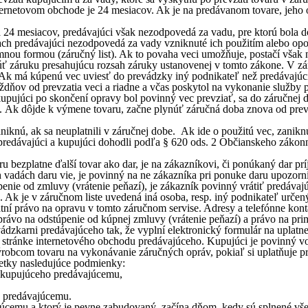
nternetovom obchode je 24 mesiacov. Ak je na predávanom tovare, jeho
 24 mesiacov, predávajúci však nezodpovedá za vadu, pre ktorú bola d
iach predávajúci nezodpovedá za vady vzniknuté ich použitím alebo op
nou formou (záručný list). Ak to povaha veci umožňuje, postačí však
 záruku presahujúcu rozsah záruky ustanovenej v tomto zákone. V záru
Ak má kúpenú vec uviesť do prevádzky iný podnikateľ než predávajúci
ždňov od prevzatia veci a riadne a včas poskytol na vykonanie služby 
upujúci po skončení opravy bol povinný vec prevziať, sa do záručnej 
ia. Ak dôjde k výmene tovaru, začne plynúť záručná doba znova od prevz
aniknú, ak sa neuplatnili v záručnej dobe. Ak ide o použitú vec, zani
a predávajúci a kupujúci dohodli podľa § 620 ods. 2 Občianskeho záko
bezplatne ďalší tovar ako dar, je na zákazníkovi, či ponúkaný dar prí
vadách daru vie, je povinný na ne zákazníka pri ponuke daru upozorniť
ie od zmluvy (vrátenie peňazí), je zákazník povinný vrátiť predávajúce
Ak je v záručnom liste uvedená iná osoba, resp. iný podnikateľ určený 
tní právo na opravu v tomto záručnom servise. Adresy a telefónne kont
právo na odstúpenie od kúpnej zmluvy (vrátenie peňazí) a právo na pri
dzkarni predávajúceho tak, že vyplní elektronický formulár na uplatne
j stránke internetového obchodu predávajúceho. Kupujúci je povinný vo
ýrobcom tovaru na vykonávanie záručných opráv, pokiaľ si uplatňuje p
šetky nasledujúce podmienky:
d kupujúceho predávajúcemu,
o predávajúcemu.
júcemu a ktorý je pevne zabudovaný, začína dňom, kedy sú splnené vš