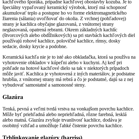
kachľového šporáka, prípadne kachľovej obostavby kozuba. Je to
špeciálny vypaľovaný keramický výrobok, ktorý má schopnosť
akumulovať teplo a postupne ho vo forme elektromagnetického
žiarenia (sálania) uvoľňovať do okolia. Z vrchnej (pohľadovej)
strany je kachlica obyčajne glazovaná, z vnútornej strany
neglazovaná, opatrená rebrami. Okrem základných kachlíc
(štvorcových alebo obdĺžnikových) sa pri stavbách kachľových diel
používajú rohové kachlice, polovičné kachlice, rímsy, dosky
sedacie, dosky krycie a podobne.
Keramická kachľa nie je to isté ako obkladačka, ktorá sa používa na
vyhotovenie obkladov v kúpeľni alebo v kuchyni. Aj keď pri
pohľade na hotové kachľové dielo sa tak v niektorých prípadoch
môže javiť. Kachlica je vyhotovená z iných materiálov, je podstatne
hrubšia, z vnútornej strany má rebrá a čo je podstatné, dajú sa z nej
vybudovať samostatné a samonosné steny.
Glazúra
Tenká, pevná a veľmi tvrdá vrstva na vonkajšom povrchu kachlice.
Môže byť priehľadná alebo nepriehľadná, rôzne farebná, lesklá
alebo matná. Glazúra zvyšuje trvanlivosť kachlice, dodáva je
osobitný vzhľad a umožňuje ľahké čistenie povrchu kachlice.
Trhlinkovanie glazúry (harriss)