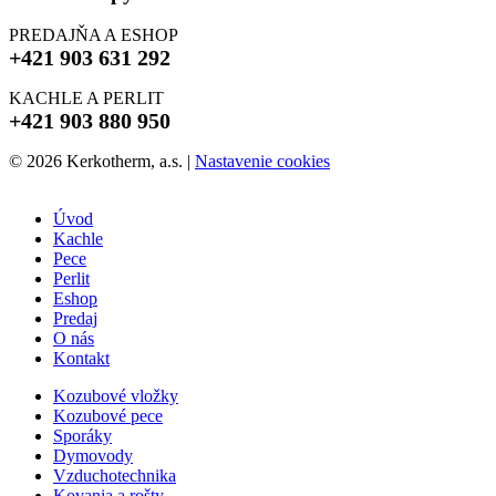
PREDAJŇA A ESHOP
+421 903 631 292
KACHLE A PERLIT
+421 903 880 950
© 2026 Kerkotherm, a.s.
|
Nastavenie cookies
Úvod
Kachle
Pece
Perlit
Eshop
Predaj
O nás
Kontakt
Kozubové vložky
Kozubové pece
Sporáky
Dymovody
Vzduchotechnika
Kovania a rošty