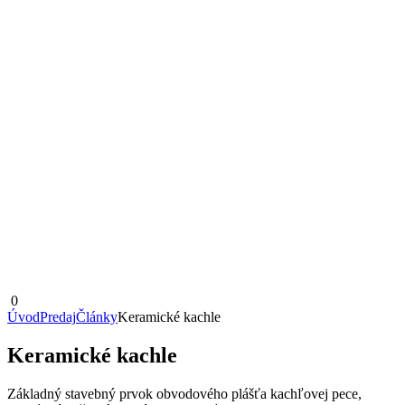
0
Úvod
Predaj
Články
Keramické kachle
Keramické kachle
Základný stavebný prvok obvodového plášťa kachľovej pece,