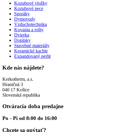
Kozubové vložky
Kozubové pece
Sporáky
Dymovody
Vzduchotechnika
Kovania a rošty
Dvierka
Doplnky
Stavebné materiály
Keramické kachle
Expandovaný perlit
Kde nás nájdete?
Kerkotherm, a.s.
Hraničná 3
040 17 Košice
Slovenská republika
Otváracia doba predajne
Po - Pi od 8:00 do 16:00
Chcete sa opýtať?