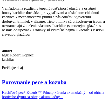
Vzhľadom na rozdielnu tepelnú rozťažnosť glazúry a ostatnej
hmoty kachlice dochádza pri vypaľovaní a následnom chladnutí
kachlice k mechanickému pnutiu a následnému vytvoreniu
drobných trhliniek v glazúre. Tieto trhlinky sú prirodzeným javom a
neznamenajú zhoršenie vlastností kachlice (samozrejme glazúra sa
nesmie odlupovať). Trhlinky sú viditeľné najmä u kachlíc s lesklou
a svetlou glazúrou.
autor:
Mgr. Róbert Kopilec
kachliar
Prečítajte si aj
Porovnanie pece a kozuba
Kachľová pec* Kozub ** Princíp kúrenia akumulačný – od ohňa a
horúceho dymu sa ohreje akumulačný...