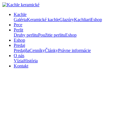
Kachle
Galéria
Keramické kachle
Glazúry
Kachliari
Eshop
Pece
Perlit
Druhy perlitu
Použitie perlitu
Eshop
Eshop
Predaj
Predajňa
Cenníky
Články
Právne informácie
O nás
Vízia
História
Kontakt