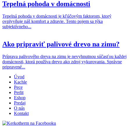
Tepelná pohoda v domácnosti
Tepelná pohoda v domácnosti je kľúčovým faktorom, ktorý
ovplyvňuje náš komfort a zdravie. Tento pojem sa týka
subjektívneho...
Ako pripraviť palivové drevo na zimu?
Príprava palivového dreva na zimu je nevyhnutnou súčasťou každej
domácnosti, ktorá používa drevo ako zdroj vykurovania. Správne
pripravené...
Úvod
Kachle
Pece
Perlit
Eshop
Predaj
O nás
Kontakt