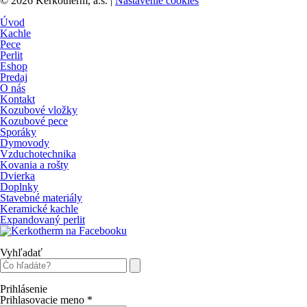
© 2026 Kerkotherm, a.s.
|
Nastavenie cookies
Úvod
Kachle
Pece
Perlit
Eshop
Predaj
O nás
Kontakt
Kozubové vložky
Kozubové pece
Sporáky
Dymovody
Vzduchotechnika
Kovania a rošty
Dvierka
Doplnky
Stavebné materiály
Keramické kachle
Expandovaný perlit
Vyhľadať
Prihlásenie
Prihlasovacie meno
*