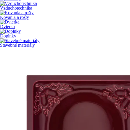
Vzduchotechnika
Kovania a rošty
Dvierka
Doplnky
Stavebné materiály