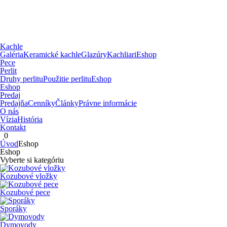
Kachle
Galéria
Keramické kachle
Glazúry
Kachliari
Eshop
Pece
Perlit
Druhy perlitu
Použitie perlitu
Eshop
Eshop
Predaj
Predajňa
Cenníky
Články
Právne informácie
O nás
Vízia
História
Kontakt
0
Úvod
Eshop
Eshop
Vyberte si kategóriu
Kozubové vložky
Kozubové pece
Sporáky
Dymovody