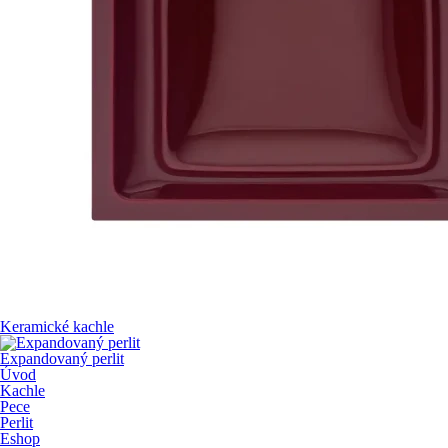
Keramické kachle
Expandovaný perlit
Úvod
Kachle
Pece
Perlit
Eshop