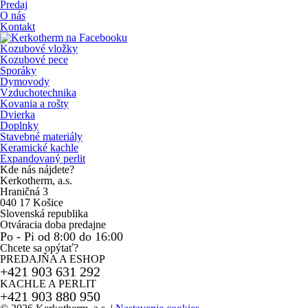
Predaj
O nás
Kontakt
Kozubové vložky
Kozubové pece
Sporáky
Dymovody
Vzduchotechnika
Kovania a rošty
Dvierka
Doplnky
Stavebné materiály
Keramické kachle
Expandovaný perlit
Kde nás nájdete?
Kerkotherm, a.s.
Hraničná 3
040 17 Košice
Slovenská republika
Otváracia doba predajne
Po - Pi od 8:00 do 16:00
Chcete sa opýtať?
PREDAJŇA A ESHOP
+421 903 631 292
KACHLE A PERLIT
+421 903 880 950