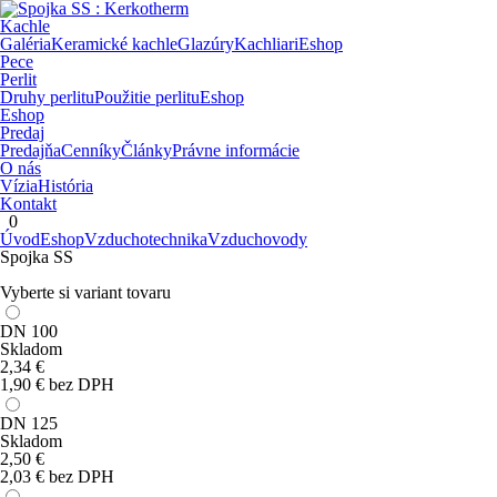
Kachle
Galéria
Keramické kachle
Glazúry
Kachliari
Eshop
Pece
Perlit
Druhy perlitu
Použitie perlitu
Eshop
Eshop
Predaj
Predajňa
Cenníky
Články
Právne informácie
O nás
Vízia
História
Kontakt
0
Úvod
Eshop
Vzduchotechnika
Vzduchovody
Spojka SS
Vyberte si variant tovaru
DN 100
Skladom
2,34
€
1,90 € bez DPH
DN 125
Skladom
2,50
€
2,03 € bez DPH