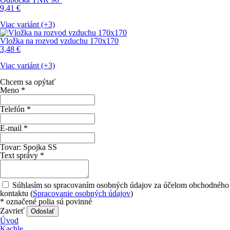
9,41
€
Viac variánt (+3)
Vložka na rozvod vzduchu 170x170
3,48
€
Viac variánt (+3)
Chcem sa opýtať
Meno
*
Telefón
*
E-mail
*
Tovar:
Spojka SS
Text správy
*
Súhlasím so spracovaním osobných údajov za účelom obchodného
kontaktu (
Spracovanie osobných údajov
)
*
označené polia sú povinné
Zavrieť
Odoslať
Úvod
Kachle