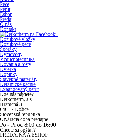
Pece
Perlit
Eshop
Predaj
O nás
Kontakt
Kozubové vložky
Kozubové pece
Sporáky
Dymovody
Vzduchotechnika
Kovania a rošty
Dvierka
Doplnky
Stavebné materiály
Keramické kachle
Expandovaný perlit
Kde nás nájdete?
Kerkotherm, a.s.
Hraničná 3
040 17 Košice
Slovenská republika
Otváracia doba predajne
Po - Pi od 8:00 do 16:00
Chcete sa opýtať?
PREDAJŇA A ESHOP