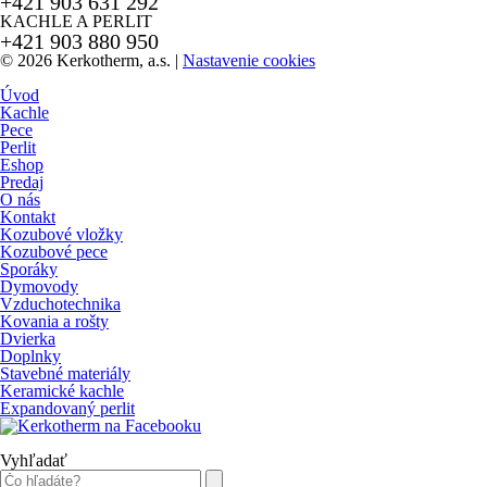
+421 903 631 292
KACHLE A PERLIT
+421 903 880 950
© 2026 Kerkotherm, a.s.
|
Nastavenie cookies
Úvod
Kachle
Pece
Perlit
Eshop
Predaj
O nás
Kontakt
Kozubové vložky
Kozubové pece
Sporáky
Dymovody
Vzduchotechnika
Kovania a rošty
Dvierka
Doplnky
Stavebné materiály
Keramické kachle
Expandovaný perlit
Vyhľadať