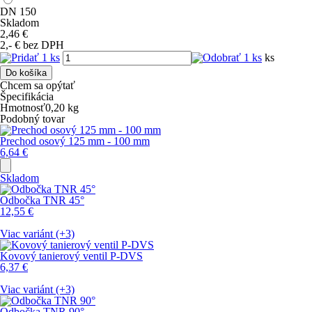
DN 150
Skladom
2,46
€
2,- € bez DPH
ks
Do košíka
Chcem sa opýtať
Špecifikácia
Hmotnosť
0,20
kg
Podobný tovar
Prechod osový 125 mm - 100 mm
6,64
€
Skladom
Odbočka TNR 45°
12,55
€
Viac variánt (+3)
Kovový tanierový ventil P-DVS
6,37
€
Viac variánt (+3)
Odbočka TNR 90°