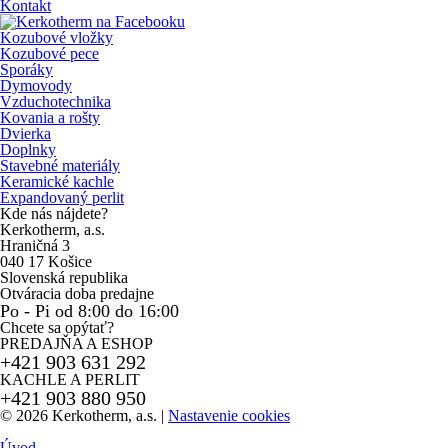
Kontakt
Kozubové vložky
Kozubové pece
Sporáky
Dymovody
Vzduchotechnika
Kovania a rošty
Dvierka
Doplnky
Stavebné materiály
Keramické kachle
Expandovaný perlit
Kde nás nájdete?
Kerkotherm, a.s.
Hraničná 3
040 17 Košice
Slovenská republika
Otváracia doba predajne
Po - Pi od 8:00 do 16:00
Chcete sa opýtať?
PREDAJŇA A ESHOP
+421 903 631 292
KACHLE A PERLIT
+421 903 880 950
© 2026 Kerkotherm, a.s.
|
Nastavenie cookies
Úvod