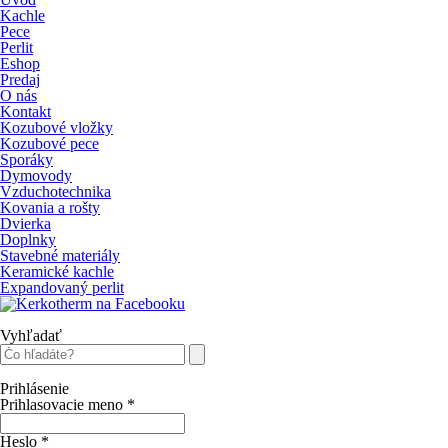
Kachle
Pece
Perlit
Eshop
Predaj
O nás
Kontakt
Kozubové vložky
Kozubové pece
Sporáky
Dymovody
Vzduchotechnika
Kovania a rošty
Dvierka
Doplnky
Stavebné materiály
Keramické kachle
Expandovaný perlit
Vyhľadať
Prihlásenie
Prihlasovacie meno
*
Heslo
*