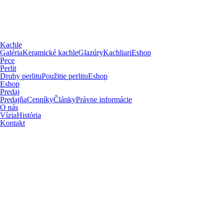
Kachle
Galéria
Keramické kachle
Glazúry
Kachliari
Eshop
Pece
Perlit
Druhy perlitu
Použitie perlitu
Eshop
Eshop
Predaj
Predajňa
Cenníky
Články
Právne informácie
O nás
Vízia
História
Kontakt