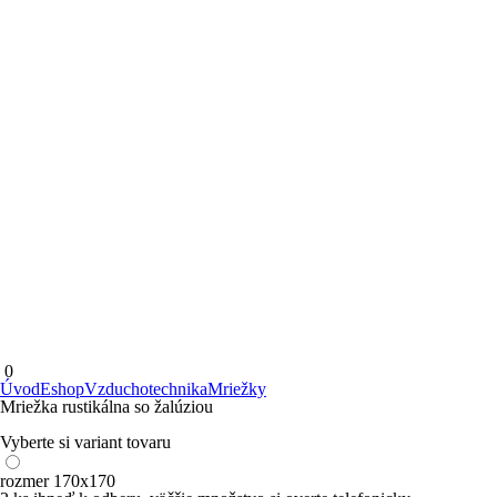
0
Úvod
Eshop
Vzduchotechnika
Mriežky
Mriežka rustikálna so žalúziou
Vyberte si variant tovaru
rozmer 170x170