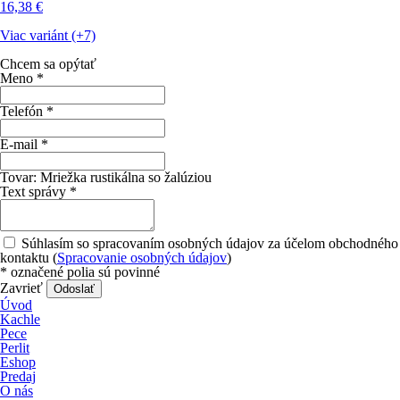
16,38
€
Viac variánt (+7)
Chcem sa opýtať
Meno
*
Telefón
*
E-mail
*
Tovar:
Mriežka rustikálna so žalúziou
Text správy
*
Súhlasím so spracovaním osobných údajov za účelom obchodného
kontaktu (
Spracovanie osobných údajov
)
*
označené polia sú povinné
Zavrieť
Odoslať
Úvod
Kachle
Pece
Perlit
Eshop
Predaj
O nás