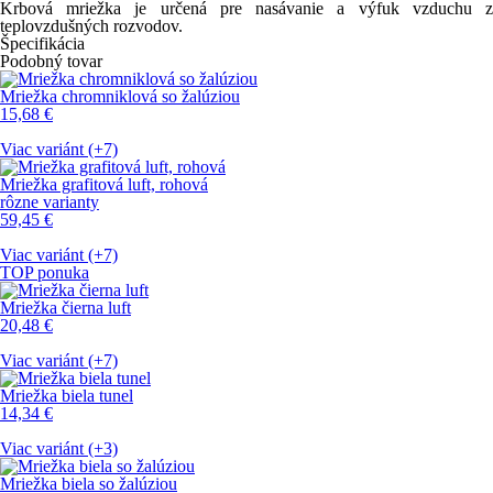
Krbová mriežka je určená pre nasávanie a výfuk vzduchu z
teplovzdušných rozvodov.
Špecifikácia
Podobný tovar
Mriežka chromniklová so žalúziou
15,68
€
Viac variánt (+7)
Mriežka grafitová luft, rohová
rôzne varianty
59,45
€
Viac variánt (+7)
TOP ponuka
Mriežka čierna luft
20,48
€
Viac variánt (+7)
Mriežka biela tunel
14,34
€
Viac variánt (+3)
Mriežka biela so žalúziou